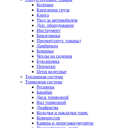
Колпаки
Крепление груза
Книга
Уход за автомобилем
Доп. оборудование
Инструмент
Брызговики
Прочее(сопут. товары)
Ламбрекен
Коврики
Чехлы на сидения
Буксировка
Перчатки
Цепи колесные
Топливная система
Тормозная система
Ресивера
Барабан
Диск тормозной
Вал тормозной
Диафрагма
Колодки и накладки торм.
Компрессор
Камера и энергоаккумулятор