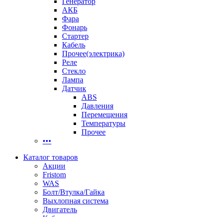
Генератор
АКБ
Фара
Фонарь
Стартер
Кабель
Прочее(электрика)
Реле
Стекло
Лампа
Датчик
ABS
Давления
Перемещения
Температуры
Прочее
•••
Каталог товаров
Акции
Fristom
WAS
Болт/Втулка/Гайка
Выхлопная система
Двигатель