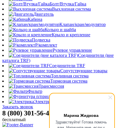
Болт/Втулка/Гайка
Выхлопная система
Двигатель
Кабина
Клапан/кран/модулятор
Кольцо и шайба
Крыло и крепление
Подвеска
Р/комплект
Рулевое управление
Соединители (вне
каталога TRF)
Соединители TRF
Сопутствующие товары
Топливная система
Тормозная система
Трансмиссия
Фильтр
Фурнитура п/прицепа
Электрика
Заказать звонок
8 (800) 301-56-47
Марина Жидкова
бесплатный
Здравствуйте! Готова помочь
вам. Напишите мне, если у