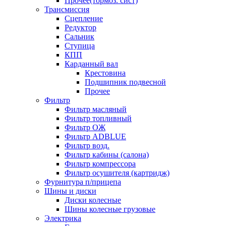
Прочее(тормоз. сист)
Трансмиссия
Сцепление
Редуктор
Сальник
Ступица
КПП
Карданный вал
Крестовина
Подшипник подвесной
Прочее
Фильтр
Фильтр масляный
Фильтр топливный
Фильтр ОЖ
Фильтр ADBLUE
Фильтр возд.
Фильтр кабины (салона)
Фильтр компрессора
Фильтр осушителя (картридж)
Фурнитура п/прицепа
Шины и диски
Диски колесные
Шины колесные грузовые
Электрика