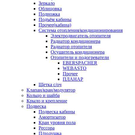
Зеркало
Облицовка
Подножка
Подъём кабины
Прочее(кабина)
Система отопления/кондиционирования
Электродвигатель отопителя
Радиатор кондиционера
Радиатор отопителя
Осушитель кондиционера
Отопители и подогреватели
EBERSPACHER
WEBASTO
Прочее
ПЛАНАР
Щетка с/оч
Клапан/кран/модулятор
Кольцо и шайба
Крыло и крепление
Подвеска
Подвеска кабины
Амортизатор
Кран уровня пола
Рессора
П/подушка