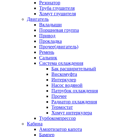
Резонатор
Труба глушителя
Хомут глушителя
Двигатель
Вкладыши
Поршневая группа
Привод
Прокладка
Прочее(двигатель)
Ремень
Сальник
Система охлаждения
Бак расширительный
Вискомуфта
Интеркулер
Насос водяной
Патрубок охлаждения
Прочее
Радиатор охлаждения
Термостат
Хомут интеркулера
Турбокомпрессор
Кабина
Амортизатор капота
Бампер