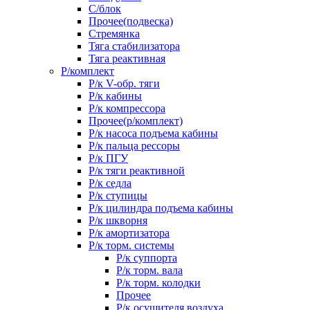
С/блок
Прочее(подвеска)
Стремянка
Тяга стабилизатора
Тяга реактивная
Р/комплект
Р/к V-обр. тяги
Р/к кабины
Р/к компрессора
Прочее(р/комплект)
Р/к насоса подъема кабины
Р/к пальца рессоры
Р/к ПГУ
Р/к тяги реактивной
Р/к седла
Р/к ступицы
Р/к цилиндра подъема кабины
Р/к шкворня
Р/к амортизатора
Р/к торм. системы
Р/к суппорта
Р/к торм. вала
Р/к торм. колодки
Прочее
Р/к осушителя воздуха