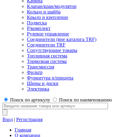
Кабина
Клапан/кран/модулятор
Кольцо и шайба
Крыло и крепление
Подвеска
Р/комплект
Рулевое управление
Соединители (вне каталога TRF)
Соединители TRF
Сопутствующие товары
Топливная система
Тормозная система
Трансмиссия
Фильтр
Фурнитура п/прицепа
Шины и диски
Электрика
Поиск по артикулу
Поиск по наименованию
Вход
|
Регистрация
Главная
О компании