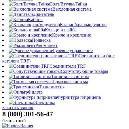
Болт/Втулка/Гайка
Выхлопная система
Двигатель
Кабина
Клапан/кран/модулятор
Кольцо и шайба
Крыло и крепление
Подвеска
Р/комплект
Рулевое управление
Соединители (вне
каталога TRF)
Соединители TRF
Сопутствующие товары
Топливная система
Тормозная система
Трансмиссия
Фильтр
Фурнитура п/прицепа
Электрика
Заказать звонок
8 (800) 301-56-47
бесплатный