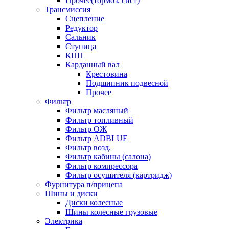
Прочее(тормоз. сист)
Трансмиссия
Сцепление
Редуктор
Сальник
Ступица
КПП
Карданный вал
Крестовина
Подшипник подвесной
Прочее
Фильтр
Фильтр масляный
Фильтр топливный
Фильтр ОЖ
Фильтр ADBLUE
Фильтр возд.
Фильтр кабины (салона)
Фильтр компрессора
Фильтр осушителя (картридж)
Фурнитура п/прицепа
Шины и диски
Диски колесные
Шины колесные грузовые
Электрика