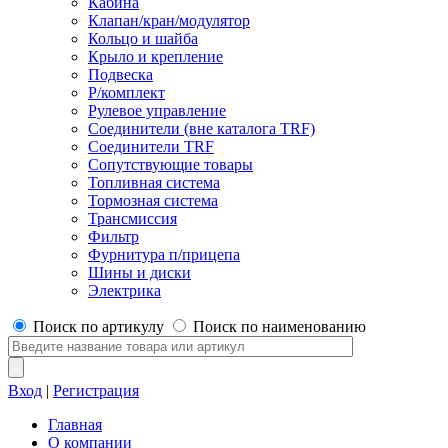
Кабина
Клапан/кран/модулятор
Кольцо и шайба
Крыло и крепление
Подвеска
Р/комплект
Рулевое управление
Соединители (вне каталога TRF)
Соединители TRF
Сопутствующие товары
Топливная система
Тормозная система
Трансмиссия
Фильтр
Фурнитура п/прицепа
Шины и диски
Электрика
Поиск по артикулу
Поиск по наименованию
Вход
|
Регистрация
Главная
О компании