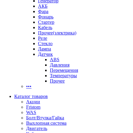
Генератор
АКБ
Фара
Фонарь
Стартер
Кабель
Прочее(электрика)
Реле
Стекло
Лампа
Датчик
ABS
Давления
Перемещения
Температуры
Прочее
•••
Каталог товаров
Акции
Fristom
WAS
Болт/Втулка/Гайка
Выхлопная система
Двигатель