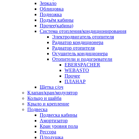
Зеркало
Облицовка
Подножка
Подъём кабины
Прочее(кабина)
Система отопления/кондиционирования
Электродвигатель отопителя
Радиатор кондиционера
Радиатор отопителя
Осушитель кондиционера
Отопители и подогреватели
EBERSPACHER
WEBASTO
Прочее
ПЛАНАР
Щетка с/оч
Клапан/кран/модулятор
Кольцо и шайба
Крыло и крепление
Подвеска
Подвеска кабины
Амортизатор
Кран уровня пола
Рессора
П/подушка