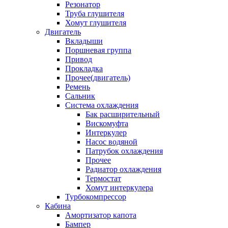
Резонатор
Труба глушителя
Хомут глушителя
Двигатель
Вкладыши
Поршневая группа
Привод
Прокладка
Прочее(двигатель)
Ремень
Сальник
Система охлаждения
Бак расширительный
Вискомуфта
Интеркулер
Насос водяной
Патрубок охлаждения
Прочее
Радиатор охлаждения
Термостат
Хомут интеркулера
Турбокомпрессор
Кабина
Амортизатор капота
Бампер