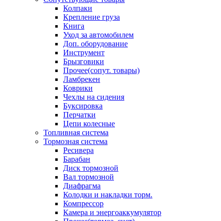
Колпаки
Крепление груза
Книга
Уход за автомобилем
Доп. оборудование
Инструмент
Брызговики
Прочее(сопут. товары)
Ламбрекен
Коврики
Чехлы на сидения
Буксировка
Перчатки
Цепи колесные
Топливная система
Тормозная система
Ресивера
Барабан
Диск тормозной
Вал тормозной
Диафрагма
Колодки и накладки торм.
Компрессор
Камера и энергоаккумулятор