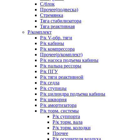
С/блок
Прочее(подвеска)
Стремянка
Тяга стабилизатора
Тяга реактивная
Р/комплект
Р/к V-обр. тяги
Р/к кабины
Р/к компрессора
Прочее(р/комплект)
Р/к насоса подъема кабины
Р/к пальца рессоры
Р/к ПГУ
Р/к тяги реактивной
Р/к седла
Р/к ступицы
Р/к цилиндра подъема кабины
Р/к шкворня
Р/к амортизатора
Р/к торм. системы
Р/к суппорта
Р/к торм. вала
Р/к торм. колодки
Прочее
Р/к осушителя воздуха