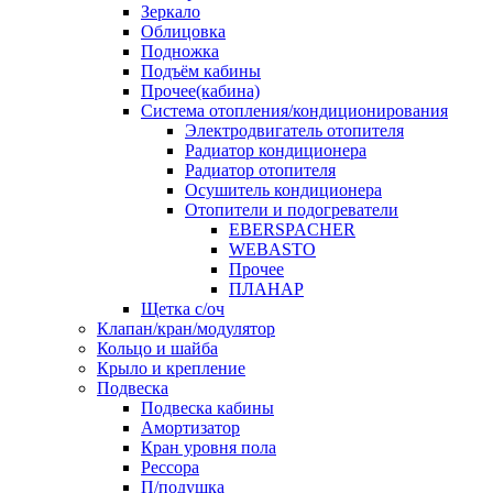
Зеркало
Облицовка
Подножка
Подъём кабины
Прочее(кабина)
Система отопления/кондиционирования
Электродвигатель отопителя
Радиатор кондиционера
Радиатор отопителя
Осушитель кондиционера
Отопители и подогреватели
EBERSPACHER
WEBASTO
Прочее
ПЛАНАР
Щетка с/оч
Клапан/кран/модулятор
Кольцо и шайба
Крыло и крепление
Подвеска
Подвеска кабины
Амортизатор
Кран уровня пола
Рессора
П/подушка