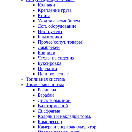
Колпаки
Крепление груза
Книга
Уход за автомобилем
Доп. оборудование
Инструмент
Брызговики
Прочее(сопут. товары)
Ламбрекен
Коврики
Чехлы на сидения
Буксировка
Перчатки
Цепи колесные
Топливная система
Тормозная система
Ресивера
Барабан
Диск тормозной
Вал тормозной
Диафрагма
Колодки и накладки торм.
Компрессор
Камера и энергоаккумулятор