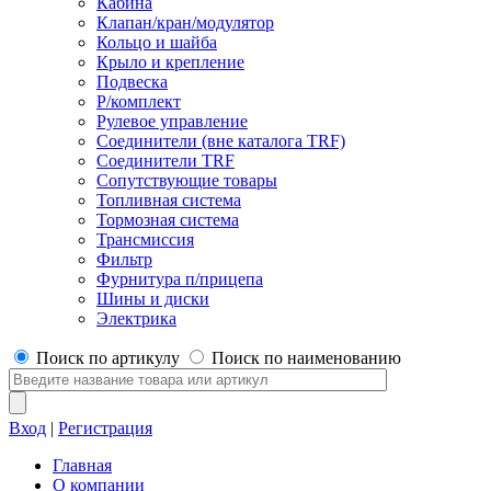
Кабина
Клапан/кран/модулятор
Кольцо и шайба
Крыло и крепление
Подвеска
Р/комплект
Рулевое управление
Соединители (вне каталога TRF)
Соединители TRF
Сопутствующие товары
Топливная система
Тормозная система
Трансмиссия
Фильтр
Фурнитура п/прицепа
Шины и диски
Электрика
Поиск по артикулу
Поиск по наименованию
Вход
|
Регистрация
Главная
О компании