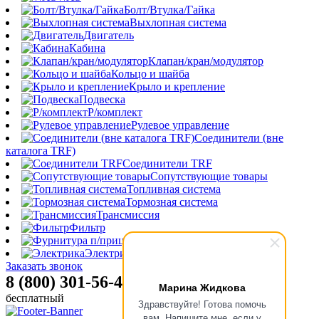
Болт/Втулка/Гайка
Выхлопная система
Двигатель
Кабина
Клапан/кран/модулятор
Кольцо и шайба
Крыло и крепление
Подвеска
Р/комплект
Рулевое управление
Соединители (вне
каталога TRF)
Соединители TRF
Сопутствующие товары
Топливная система
Тормозная система
Трансмиссия
Фильтр
Фурнитура п/прицепа
Электрика
Заказать звонок
8 (800) 301-56-47
Марина Жидкова
бесплатный
Здравствуйте! Готова помочь
вам. Напишите мне, если у