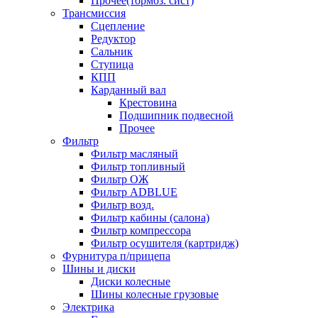
Прочее(тормоз. сист)
Трансмиссия
Сцепление
Редуктор
Сальник
Ступица
КПП
Карданный вал
Крестовина
Подшипник подвесной
Прочее
Фильтр
Фильтр масляный
Фильтр топливный
Фильтр ОЖ
Фильтр ADBLUE
Фильтр возд.
Фильтр кабины (салона)
Фильтр компрессора
Фильтр осушителя (картридж)
Фурнитура п/прицепа
Шины и диски
Диски колесные
Шины колесные грузовые
Электрика