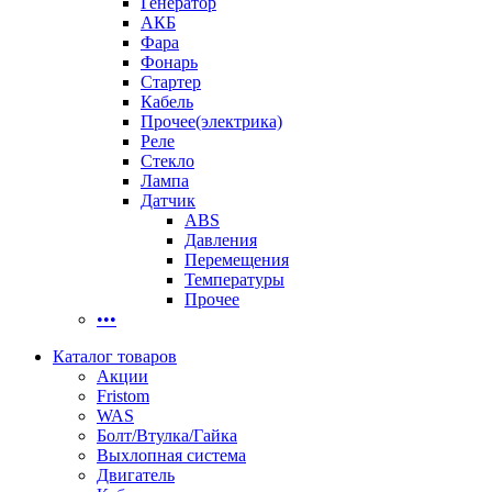
Генератор
АКБ
Фара
Фонарь
Стартер
Кабель
Прочее(электрика)
Реле
Стекло
Лампа
Датчик
ABS
Давления
Перемещения
Температуры
Прочее
•••
Каталог товаров
Акции
Fristom
WAS
Болт/Втулка/Гайка
Выхлопная система
Двигатель