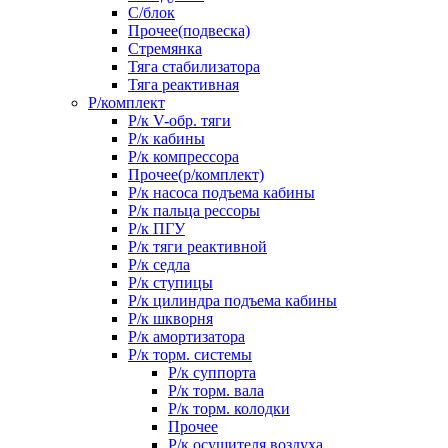
С/блок
Прочее(подвеска)
Стремянка
Тяга стабилизатора
Тяга реактивная
Р/комплект
Р/к V-обр. тяги
Р/к кабины
Р/к компрессора
Прочее(р/комплект)
Р/к насоса подъема кабины
Р/к пальца рессоры
Р/к ПГУ
Р/к тяги реактивной
Р/к седла
Р/к ступицы
Р/к цилиндра подъема кабины
Р/к шкворня
Р/к амортизатора
Р/к торм. системы
Р/к суппорта
Р/к торм. вала
Р/к торм. колодки
Прочее
Р/к осушителя воздуха