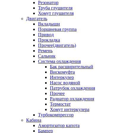
Резонатор
Труба глушителя
Хомут глушителя
Двигатель
Вкладыши
Поршневая группа
Привод
Прокладка
Прочее(двигатель)
Ремень
Сальник
Система охлаждения
Бак расширительный
Вискомуфта
Интеркулер
Насос водяной
Патрубок охлаждения
Прочее
Радиатор охлаждения
Термостат
Хомут интеркулера
Турбокомпрессор
Кабина
Амортизатор капота
Бампер