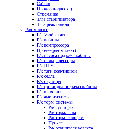
С/блок
Прочее(подвеска)
Стремянка
Тяга стабилизатора
Тяга реактивная
Р/комплект
Р/к V-обр. тяги
Р/к кабины
Р/к компрессора
Прочее(р/комплект)
Р/к насоса подъема кабины
Р/к пальца рессоры
Р/к ПГУ
Р/к тяги реактивной
Р/к седла
Р/к ступицы
Р/к цилиндра подъема кабины
Р/к шкворня
Р/к амортизатора
Р/к торм. системы
Р/к суппорта
Р/к торм. вала
Р/к торм. колодки
Прочее
Р/к осушителя воздуха