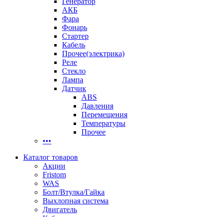
Генератор
АКБ
Фара
Фонарь
Стартер
Кабель
Прочее(электрика)
Реле
Стекло
Лампа
Датчик
ABS
Давления
Перемещения
Температуры
Прочее
•••
Каталог товаров
Акции
Fristom
WAS
Болт/Втулка/Гайка
Выхлопная система
Двигатель