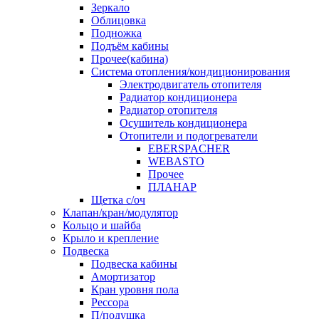
Зеркало
Облицовка
Подножка
Подъём кабины
Прочее(кабина)
Система отопления/кондиционирования
Электродвигатель отопителя
Радиатор кондиционера
Радиатор отопителя
Осушитель кондиционера
Отопители и подогреватели
EBERSPACHER
WEBASTO
Прочее
ПЛАНАР
Щетка с/оч
Клапан/кран/модулятор
Кольцо и шайба
Крыло и крепление
Подвеска
Подвеска кабины
Амортизатор
Кран уровня пола
Рессора
П/подушка