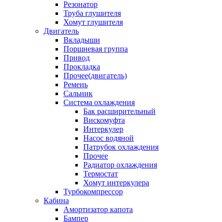
Резонатор
Труба глушителя
Хомут глушителя
Двигатель
Вкладыши
Поршневая группа
Привод
Прокладка
Прочее(двигатель)
Ремень
Сальник
Система охлаждения
Бак расширительный
Вискомуфта
Интеркулер
Насос водяной
Патрубок охлаждения
Прочее
Радиатор охлаждения
Термостат
Хомут интеркулера
Турбокомпрессор
Кабина
Амортизатор капота
Бампер