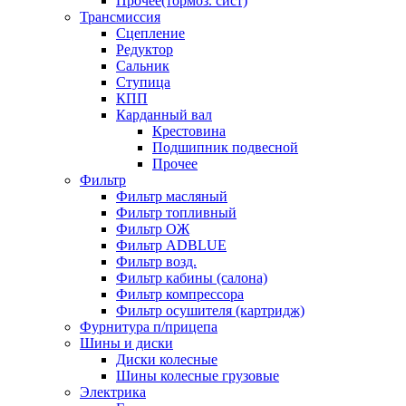
Прочее(тормоз. сист)
Трансмиссия
Сцепление
Редуктор
Сальник
Ступица
КПП
Карданный вал
Крестовина
Подшипник подвесной
Прочее
Фильтр
Фильтр масляный
Фильтр топливный
Фильтр ОЖ
Фильтр ADBLUE
Фильтр возд.
Фильтр кабины (салона)
Фильтр компрессора
Фильтр осушителя (картридж)
Фурнитура п/прицепа
Шины и диски
Диски колесные
Шины колесные грузовые
Электрика