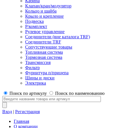
Кабина
Клапан/кран/модулятор
Кольцо и шайба
Крыло и крепление
Подвеска
Р/комплект
Рулевое управление
Соединители (вне каталога TRF)
Соединители TRF
Сопутствующие товары
Топливная система
Тормозная система
Трансмиссия
Фильтр
Фурнитура п/прицепа
Шины и диски
Электрика
Поиск по артикулу
Поиск по наименованию
Вход
|
Регистрация
Главная
О компании