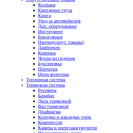
Колпаки
Крепление груза
Книга
Уход за автомобилем
Доп. оборудование
Инструмент
Брызговики
Прочее(сопут. товары)
Ламбрекен
Коврики
Чехлы на сидения
Буксировка
Перчатки
Цепи колесные
Топливная система
Тормозная система
Ресивера
Барабан
Диск тормозной
Вал тормозной
Диафрагма
Колодки и накладки торм.
Компрессор
Камера и энергоаккумулятор