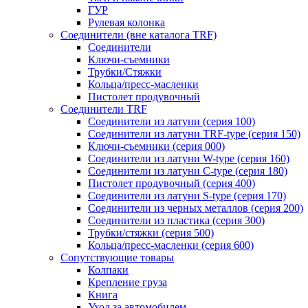
ГУР
Рулевая колонка
Соединители (вне каталога TRF)
Соединители
Ключи-cъемники
Трубки/Стяжки
Кольца/пресс-масленки
Пистолет продувочный
Соединители TRF
Соединители из латуни (серия 100)
Соединители из латуни TRF-type (серия 150)
Ключи-съемники (серия 000)
Соединители из латуни W-type (серия 160)
Соединители из латуни С-type (серия 180)
Пистолет продувочный (серия 400)
Соединители из латуни S-type (серия 170)
Соединители из черных металлов (серия 200)
Соединители из пластика (серия 300)
Трубки/стяжки (серия 500)
Кольца/пресс-масленки (серия 600)
Сопутствующие товары
Колпаки
Крепление груза
Книга
Уход за автомобилем