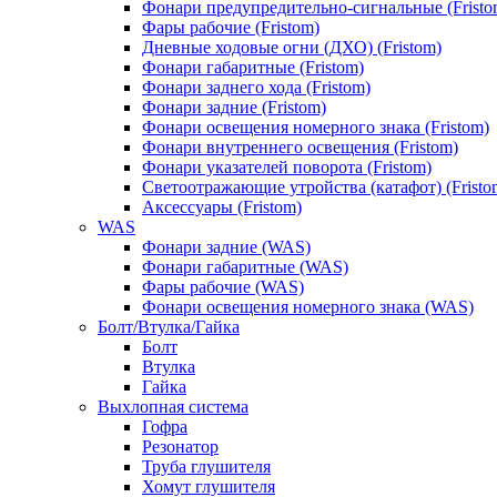
Фонари предупредительно-сигнальные (Fristo
Фары рабочие (Fristom)
Дневные ходовые огни (ДХО) (Fristom)
Фонари габаритные (Fristom)
Фонари заднего хода (Fristom)
Фонари задние (Fristom)
Фонари освещения номерного знака (Fristom)
Фонари внутреннего освещения (Fristom)
Фонари указателей поворота (Fristom)
Светоотражающие утройства (катафот) (Fristo
Аксессуары (Fristom)
WAS
Фонари задние (WAS)
Фонари габаритные (WAS)
Фары рабочие (WAS)
Фонари освещения номерного знака (WAS)
Болт/Втулка/Гайка
Болт
Втулка
Гайка
Выхлопная система
Гофра
Резонатор
Труба глушителя
Хомут глушителя