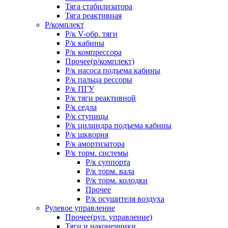
Тяга стабилизатора
Тяга реактивная
Р/комплект
Р/к V-обр. тяги
Р/к кабины
Р/к компрессора
Прочее(р/комплект)
Р/к насоса подъема кабины
Р/к пальца рессоры
Р/к ПГУ
Р/к тяги реактивной
Р/к седла
Р/к ступицы
Р/к цилиндра подъема кабины
Р/к шкворня
Р/к амортизатора
Р/к торм. системы
Р/к суппорта
Р/к торм. вала
Р/к торм. колодки
Прочее
Р/к осушителя воздуха
Рулевое управление
Прочее(рул. управление)
Тяги и наконечники