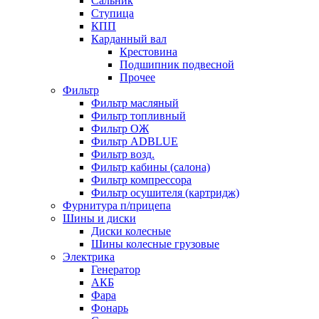
Сальник
Ступица
КПП
Карданный вал
Крестовина
Подшипник подвесной
Прочее
Фильтр
Фильтр масляный
Фильтр топливный
Фильтр ОЖ
Фильтр ADBLUE
Фильтр возд.
Фильтр кабины (салона)
Фильтр компрессора
Фильтр осушителя (картридж)
Фурнитура п/прицепа
Шины и диски
Диски колесные
Шины колесные грузовые
Электрика
Генератор
АКБ
Фара
Фонарь