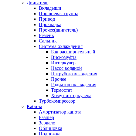
Двигатель
Вкладыши
Поршневая группа
Привод
Прокладка
Прочее(двигатель)
Ремень
Сальник
Система охлаждения
Бак расширительный
Вискомуфта
Интеркулер
Насос водяной
Патрубок охлаждения
Прочее
Радиатор охлаждения
Термостат
Хомут интеркулера
Турбокомпрессор
Кабина
Амортизатор капота
Бампер
Зеркало
Облицовка
Подножка