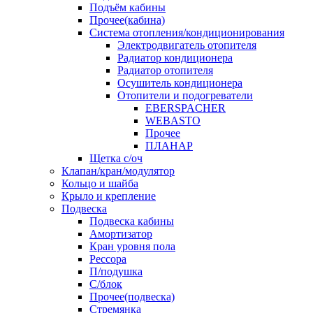
Подъём кабины
Прочее(кабина)
Система отопления/кондиционирования
Электродвигатель отопителя
Радиатор кондиционера
Радиатор отопителя
Осушитель кондиционера
Отопители и подогреватели
EBERSPACHER
WEBASTO
Прочее
ПЛАНАР
Щетка с/оч
Клапан/кран/модулятор
Кольцо и шайба
Крыло и крепление
Подвеска
Подвеска кабины
Амортизатор
Кран уровня пола
Рессора
П/подушка
С/блок
Прочее(подвеска)
Стремянка