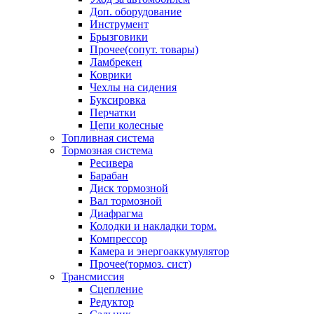
Доп. оборудование
Инструмент
Брызговики
Прочее(сопут. товары)
Ламбрекен
Коврики
Чехлы на сидения
Буксировка
Перчатки
Цепи колесные
Топливная система
Тормозная система
Ресивера
Барабан
Диск тормозной
Вал тормозной
Диафрагма
Колодки и накладки торм.
Компрессор
Камера и энергоаккумулятор
Прочее(тормоз. сист)
Трансмиссия
Сцепление
Редуктор