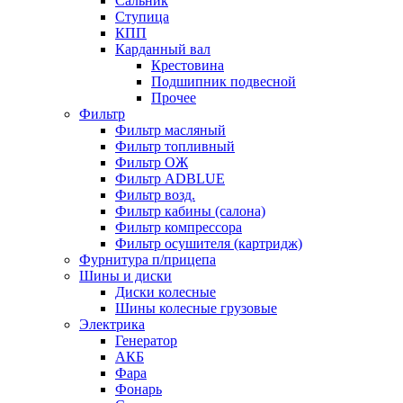
Сальник
Ступица
КПП
Карданный вал
Крестовина
Подшипник подвесной
Прочее
Фильтр
Фильтр масляный
Фильтр топливный
Фильтр ОЖ
Фильтр ADBLUE
Фильтр возд.
Фильтр кабины (салона)
Фильтр компрессора
Фильтр осушителя (картридж)
Фурнитура п/прицепа
Шины и диски
Диски колесные
Шины колесные грузовые
Электрика
Генератор
АКБ
Фара
Фонарь