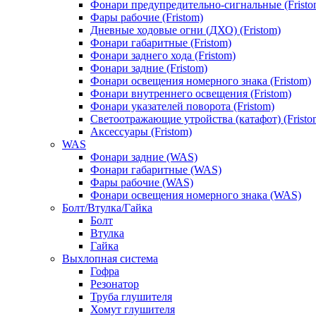
Фонари предупредительно-сигнальные (Fristo
Фары рабочие (Fristom)
Дневные ходовые огни (ДХО) (Fristom)
Фонари габаритные (Fristom)
Фонари заднего хода (Fristom)
Фонари задние (Fristom)
Фонари освещения номерного знака (Fristom)
Фонари внутреннего освещения (Fristom)
Фонари указателей поворота (Fristom)
Светоотражающие утройства (катафот) (Fristo
Аксессуары (Fristom)
WAS
Фонари задние (WAS)
Фонари габаритные (WAS)
Фары рабочие (WAS)
Фонари освещения номерного знака (WAS)
Болт/Втулка/Гайка
Болт
Втулка
Гайка
Выхлопная система
Гофра
Резонатор
Труба глушителя
Хомут глушителя