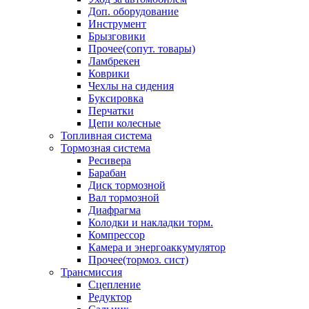
Доп. оборудование
Инструмент
Брызговики
Прочее(сопут. товары)
Ламбрекен
Коврики
Чехлы на сидения
Буксировка
Перчатки
Цепи колесные
Топливная система
Тормозная система
Ресивера
Барабан
Диск тормозной
Вал тормозной
Диафрагма
Колодки и накладки торм.
Компрессор
Камера и энергоаккумулятор
Прочее(тормоз. сист)
Трансмиссия
Сцепление
Редуктор