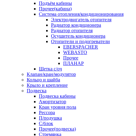
Подъём кабины
Прочее(кабина)
Система отопления/кондиционирования
Электродвигатель отопителя
Радиатор кондиционера
Радиатор отопителя
Осушитель кондиционера
Отопители и подогреватели
EBERSPACHER
WEBASTO
Прочее
ПЛАНАР
Щетка с/оч
Клапан/кран/модулятор
Кольцо и шайба
Крыло и крепление
Подвеска
Подвеска кабины
Амортизатор
Кран уровня пола
Рессора
П/подушка
С/блок
Прочее(подвеска)
Стремянка