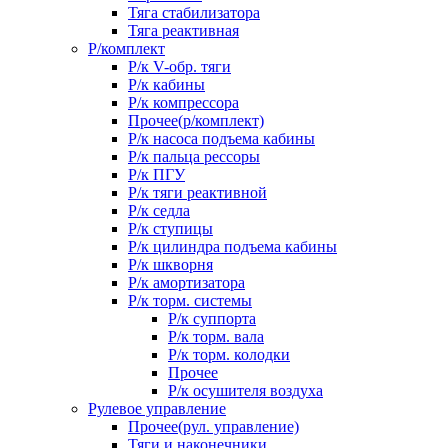
Тяга стабилизатора
Тяга реактивная
Р/комплект
Р/к V-обр. тяги
Р/к кабины
Р/к компрессора
Прочее(р/комплект)
Р/к насоса подъема кабины
Р/к пальца рессоры
Р/к ПГУ
Р/к тяги реактивной
Р/к седла
Р/к ступицы
Р/к цилиндра подъема кабины
Р/к шкворня
Р/к амортизатора
Р/к торм. системы
Р/к суппорта
Р/к торм. вала
Р/к торм. колодки
Прочее
Р/к осушителя воздуха
Рулевое управление
Прочее(рул. управление)
Тяги и наконечники