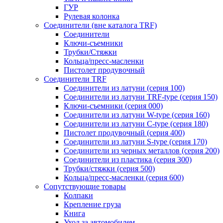
ГУР
Рулевая колонка
Соединители (вне каталога TRF)
Соединители
Ключи-cъемники
Трубки/Стяжки
Кольца/пресс-масленки
Пистолет продувочный
Соединители TRF
Соединители из латуни (серия 100)
Соединители из латуни TRF-type (серия 150)
Ключи-съемники (серия 000)
Соединители из латуни W-type (серия 160)
Соединители из латуни С-type (серия 180)
Пистолет продувочный (серия 400)
Соединители из латуни S-type (серия 170)
Соединители из черных металлов (серия 200)
Соединители из пластика (серия 300)
Трубки/стяжки (серия 500)
Кольца/пресс-масленки (серия 600)
Сопутствующие товары
Колпаки
Крепление груза
Книга
Уход за автомобилем