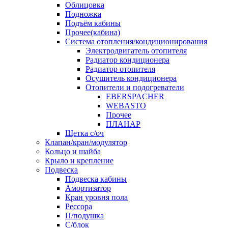
Облицовка
Подножка
Подъём кабины
Прочее(кабина)
Система отопления/кондиционирования
Электродвигатель отопителя
Радиатор кондиционера
Радиатор отопителя
Осушитель кондиционера
Отопители и подогреватели
EBERSPACHER
WEBASTO
Прочее
ПЛАНАР
Щетка с/оч
Клапан/кран/модулятор
Кольцо и шайба
Крыло и крепление
Подвеска
Подвеска кабины
Амортизатор
Кран уровня пола
Рессора
П/подушка
С/блок