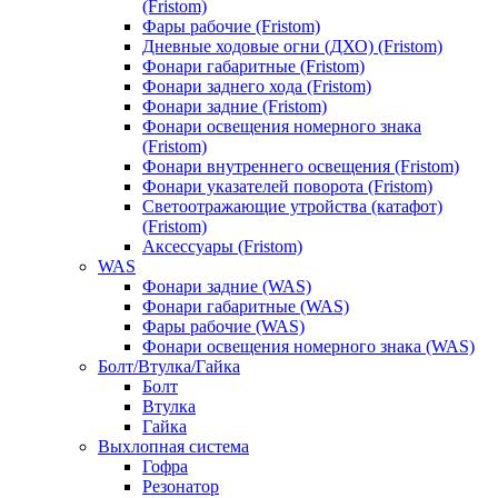
(Fristom)
Фары рабочие (Fristom)
Дневные ходовые огни (ДХО) (Fristom)
Фонари габаритные (Fristom)
Фонари заднего хода (Fristom)
Фонари задние (Fristom)
Фонари освещения номерного знака
(Fristom)
Фонари внутреннего освещения (Fristom)
Фонари указателей поворота (Fristom)
Светоотражающие утройства (катафот)
(Fristom)
Аксессуары (Fristom)
WAS
Фонари задние (WAS)
Фонари габаритные (WAS)
Фары рабочие (WAS)
Фонари освещения номерного знака (WAS)
Болт/Втулка/Гайка
Болт
Втулка
Гайка
Выхлопная система
Гофра
Резонатор