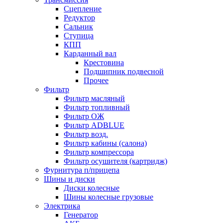
Сцепление
Редуктор
Сальник
Ступица
КПП
Карданный вал
Крестовина
Подшипник подвесной
Прочее
Фильтр
Фильтр масляный
Фильтр топливный
Фильтр ОЖ
Фильтр ADBLUE
Фильтр возд.
Фильтр кабины (салона)
Фильтр компрессора
Фильтр осушителя (картридж)
Фурнитура п/прицепа
Шины и диски
Диски колесные
Шины колесные грузовые
Электрика
Генератор