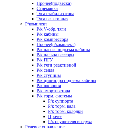
Прочее(подвеска)
Стремянка
Тяга стабилизатора
Тяга реактивная
Р/комплект
Р/к V-обр. тяги
Р/к кабины
Р/к компрессора
Прочее(р/комплект)
Р/к насоса подъема кабины
Р/к пальца рессоры
Р/к ПГУ
Р/к тяги реактивной
Р/к седла
Р/к ступицы
Р/к цилиндра подъема кабины
Р/к шкворня
Р/к амортизатора
Р/к торм. системы
Р/к суппорта
Р/к торм. вала
Р/к торм. колодки
Прочее
Р/к осушителя воздуха
Рулевое управление