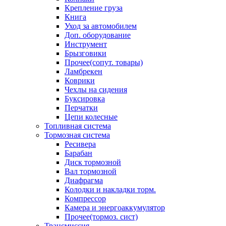
Крепление груза
Книга
Уход за автомобилем
Доп. оборудование
Инструмент
Брызговики
Прочее(сопут. товары)
Ламбрекен
Коврики
Чехлы на сидения
Буксировка
Перчатки
Цепи колесные
Топливная система
Тормозная система
Ресивера
Барабан
Диск тормозной
Вал тормозной
Диафрагма
Колодки и накладки торм.
Компрессор
Камера и энергоаккумулятор
Прочее(тормоз. сист)
Трансмиссия