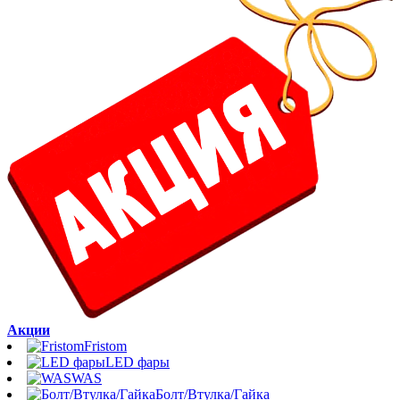
Акции
Fristom
LED фары
WAS
Болт/Втулка/Гайка