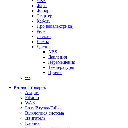
АКБ
Фара
Фонарь
Стартер
Кабель
Прочее(электрика)
Реле
Стекло
Лампа
Датчик
ABS
Давления
Перемещения
Температуры
Прочее
•••
Каталог товаров
Акции
Fristom
WAS
Болт/Втулка/Гайка
Выхлопная система
Двигатель
Кабина