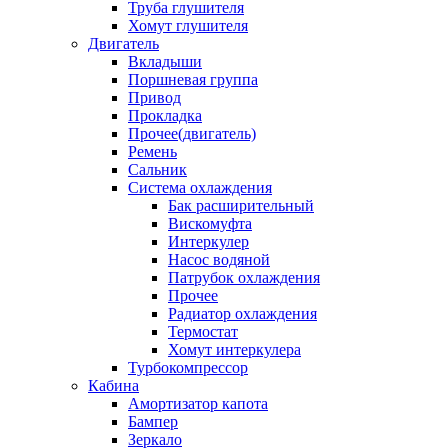
Труба глушителя
Хомут глушителя
Двигатель
Вкладыши
Поршневая группа
Привод
Прокладка
Прочее(двигатель)
Ремень
Сальник
Система охлаждения
Бак расширительный
Вискомуфта
Интеркулер
Насос водяной
Патрубок охлаждения
Прочее
Радиатор охлаждения
Термостат
Хомут интеркулера
Турбокомпрессор
Кабина
Амортизатор капота
Бампер
Зеркало