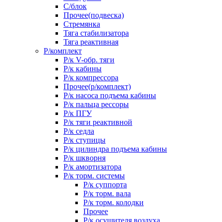
С/блок
Прочее(подвеска)
Стремянка
Тяга стабилизатора
Тяга реактивная
Р/комплект
Р/к V-обр. тяги
Р/к кабины
Р/к компрессора
Прочее(р/комплект)
Р/к насоса подъема кабины
Р/к пальца рессоры
Р/к ПГУ
Р/к тяги реактивной
Р/к седла
Р/к ступицы
Р/к цилиндра подъема кабины
Р/к шкворня
Р/к амортизатора
Р/к торм. системы
Р/к суппорта
Р/к торм. вала
Р/к торм. колодки
Прочее
Р/к осушителя воздуха