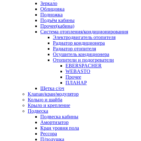
Зеркало
Облицовка
Подножка
Подъём кабины
Прочее(кабина)
Система отопления/кондиционирования
Электродвигатель отопителя
Радиатор кондиционера
Радиатор отопителя
Осушитель кондиционера
Отопители и подогреватели
EBERSPACHER
WEBASTO
Прочее
ПЛАНАР
Щетка с/оч
Клапан/кран/модулятор
Кольцо и шайба
Крыло и крепление
Подвеска
Подвеска кабины
Амортизатор
Кран уровня пола
Рессора
П/подушка