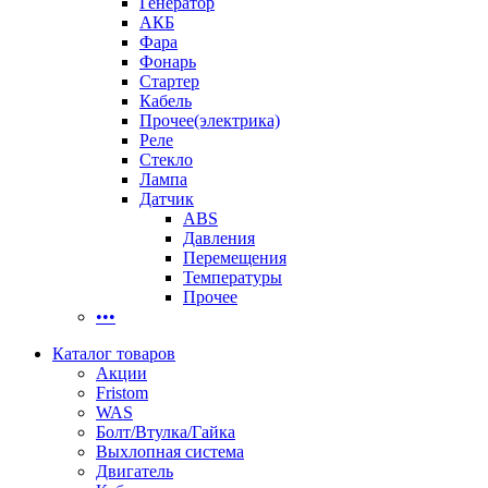
Генератор
АКБ
Фара
Фонарь
Стартер
Кабель
Прочее(электрика)
Реле
Стекло
Лампа
Датчик
ABS
Давления
Перемещения
Температуры
Прочее
•••
Каталог товаров
Акции
Fristom
WAS
Болт/Втулка/Гайка
Выхлопная система
Двигатель