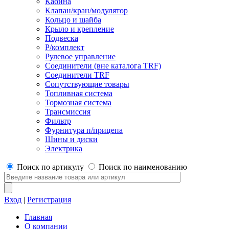
Кабина
Клапан/кран/модулятор
Кольцо и шайба
Крыло и крепление
Подвеска
Р/комплект
Рулевое управление
Соединители (вне каталога TRF)
Соединители TRF
Сопутствующие товары
Топливная система
Тормозная система
Трансмиссия
Фильтр
Фурнитура п/прицепа
Шины и диски
Электрика
Поиск по артикулу
Поиск по наименованию
Вход
|
Регистрация
Главная
О компании