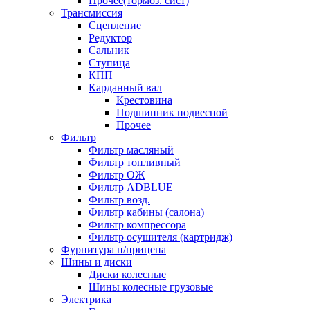
Прочее(тормоз. сист)
Трансмиссия
Сцепление
Редуктор
Сальник
Ступица
КПП
Карданный вал
Крестовина
Подшипник подвесной
Прочее
Фильтр
Фильтр масляный
Фильтр топливный
Фильтр ОЖ
Фильтр ADBLUE
Фильтр возд.
Фильтр кабины (салона)
Фильтр компрессора
Фильтр осушителя (картридж)
Фурнитура п/прицепа
Шины и диски
Диски колесные
Шины колесные грузовые
Электрика