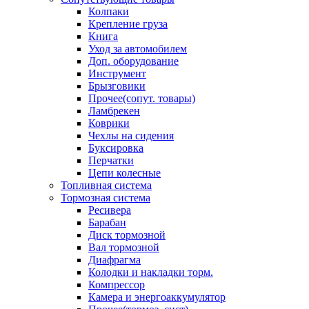
Колпаки
Крепление груза
Книга
Уход за автомобилем
Доп. оборудование
Инструмент
Брызговики
Прочее(сопут. товары)
Ламбрекен
Коврики
Чехлы на сидения
Буксировка
Перчатки
Цепи колесные
Топливная система
Тормозная система
Ресивера
Барабан
Диск тормозной
Вал тормозной
Диафрагма
Колодки и накладки торм.
Компрессор
Камера и энергоаккумулятор