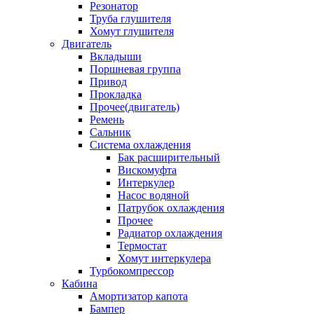
Резонатор
Труба глушителя
Хомут глушителя
Двигатель
Вкладыши
Поршневая группа
Привод
Прокладка
Прочее(двигатель)
Ремень
Сальник
Система охлаждения
Бак расширительный
Вискомуфта
Интеркулер
Насос водяной
Патрубок охлаждения
Прочее
Радиатор охлаждения
Термостат
Хомут интеркулера
Турбокомпрессор
Кабина
Амортизатор капота
Бампер