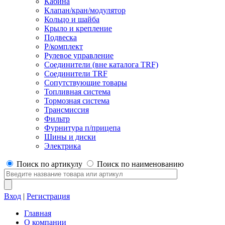
Кабина
Клапан/кран/модулятор
Кольцо и шайба
Крыло и крепление
Подвеска
Р/комплект
Рулевое управление
Соединители (вне каталога TRF)
Соединители TRF
Сопутствующие товары
Топливная система
Тормозная система
Трансмиссия
Фильтр
Фурнитура п/прицепа
Шины и диски
Электрика
Поиск по артикулу
Поиск по наименованию
Вход
|
Регистрация
Главная
О компании