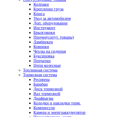
Колпаки
Крепление груза
Книга
Уход за автомобилем
Доп. оборудование
Инструмент
Брызговики
Прочее(сопут. товары)
Ламбрекен
Коврики
Чехлы на сидения
Буксировка
Перчатки
Цепи колесные
Топливная система
Тормозная система
Ресивера
Барабан
Диск тормозной
Вал тормозной
Диафрагма
Колодки и накладки торм.
Компрессор
Камера и энергоаккумулятор