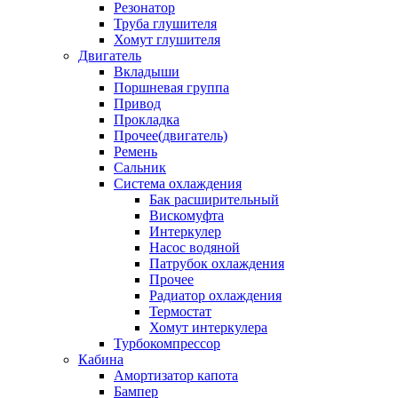
Резонатор
Труба глушителя
Хомут глушителя
Двигатель
Вкладыши
Поршневая группа
Привод
Прокладка
Прочее(двигатель)
Ремень
Сальник
Система охлаждения
Бак расширительный
Вискомуфта
Интеркулер
Насос водяной
Патрубок охлаждения
Прочее
Радиатор охлаждения
Термостат
Хомут интеркулера
Турбокомпрессор
Кабина
Амортизатор капота
Бампер