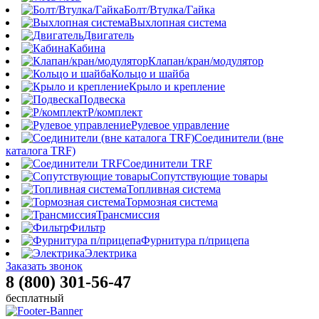
Болт/Втулка/Гайка
Выхлопная система
Двигатель
Кабина
Клапан/кран/модулятор
Кольцо и шайба
Крыло и крепление
Подвеска
Р/комплект
Рулевое управление
Соединители (вне
каталога TRF)
Соединители TRF
Сопутствующие товары
Топливная система
Тормозная система
Трансмиссия
Фильтр
Фурнитура п/прицепа
Электрика
Заказать звонок
8 (800) 301-56-47
бесплатный