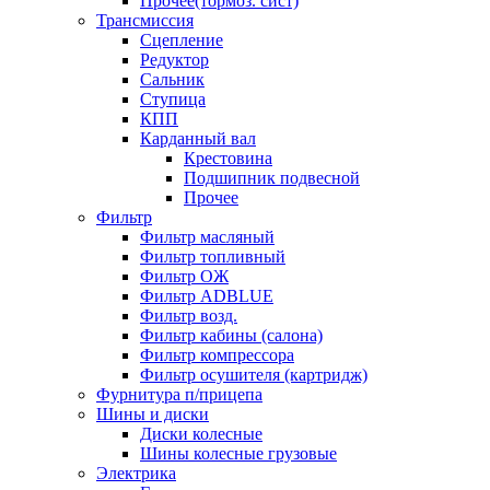
Прочее(тормоз. сист)
Трансмиссия
Сцепление
Редуктор
Сальник
Ступица
КПП
Карданный вал
Крестовина
Подшипник подвесной
Прочее
Фильтр
Фильтр масляный
Фильтр топливный
Фильтр ОЖ
Фильтр ADBLUE
Фильтр возд.
Фильтр кабины (салона)
Фильтр компрессора
Фильтр осушителя (картридж)
Фурнитура п/прицепа
Шины и диски
Диски колесные
Шины колесные грузовые
Электрика