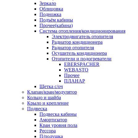
Зеркало
Облицовка
Подножка
Подъём кабины
Прочее(кабина)
Система отопления/кондиционирования
Электродвигатель отопителя
Радиатор кондиционера
Радиатор отопителя
Осушитель кондиционера
Отопители и подогреватели
EBERSPACHER
WEBASTO
Прочее
ПЛАНАР
Щетка с/оч
Клапан/кран/модулятор
Кольцо и шайба
Крыло и крепление
Подвеска
Подвеска кабины
Амортизатор
Кран уровня пола
Рессора
П/подушка