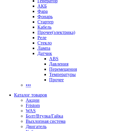
Генератор
АКБ
Фара
Фонарь
Стартер
Кабель
Прочее(электрика)
Реле
Стекло
Лампа
Датчик
ABS
Давления
Перемещения
Температуры
Прочее
•••
Каталог товаров
Акции
Fristom
WAS
Болт/Втулка/Гайка
Выхлопная система
Двигатель