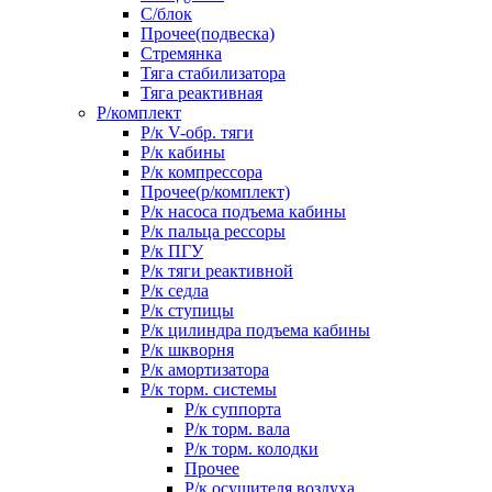
С/блок
Прочее(подвеска)
Стремянка
Тяга стабилизатора
Тяга реактивная
Р/комплект
Р/к V-обр. тяги
Р/к кабины
Р/к компрессора
Прочее(р/комплект)
Р/к насоса подъема кабины
Р/к пальца рессоры
Р/к ПГУ
Р/к тяги реактивной
Р/к седла
Р/к ступицы
Р/к цилиндра подъема кабины
Р/к шкворня
Р/к амортизатора
Р/к торм. системы
Р/к суппорта
Р/к торм. вала
Р/к торм. колодки
Прочее
Р/к осушителя воздуха