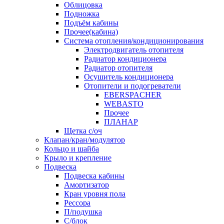
Облицовка
Подножка
Подъём кабины
Прочее(кабина)
Система отопления/кондиционирования
Электродвигатель отопителя
Радиатор кондиционера
Радиатор отопителя
Осушитель кондиционера
Отопители и подогреватели
EBERSPACHER
WEBASTO
Прочее
ПЛАНАР
Щетка с/оч
Клапан/кран/модулятор
Кольцо и шайба
Крыло и крепление
Подвеска
Подвеска кабины
Амортизатор
Кран уровня пола
Рессора
П/подушка
С/блок