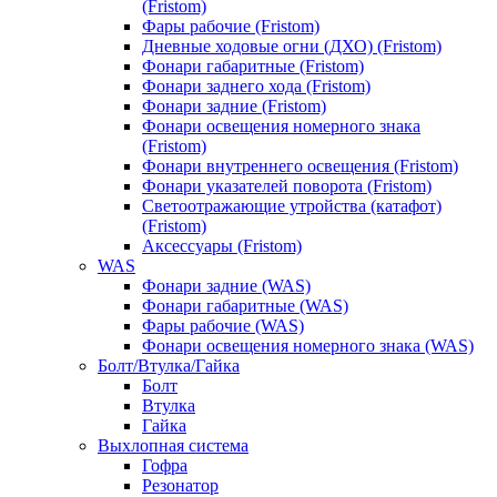
(Fristom)
Фары рабочие (Fristom)
Дневные ходовые огни (ДХО) (Fristom)
Фонари габаритные (Fristom)
Фонари заднего хода (Fristom)
Фонари задние (Fristom)
Фонари освещения номерного знака
(Fristom)
Фонари внутреннего освещения (Fristom)
Фонари указателей поворота (Fristom)
Светоотражающие утройства (катафот)
(Fristom)
Аксессуары (Fristom)
WAS
Фонари задние (WAS)
Фонари габаритные (WAS)
Фары рабочие (WAS)
Фонари освещения номерного знака (WAS)
Болт/Втулка/Гайка
Болт
Втулка
Гайка
Выхлопная система
Гофра
Резонатор