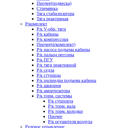
Прочее(подвеска)
Стремянка
Тяга стабилизатора
Тяга реактивная
Р/комплект
Р/к V-обр. тяги
Р/к кабины
Р/к компрессора
Прочее(р/комплект)
Р/к насоса подъема кабины
Р/к пальца рессоры
Р/к ПГУ
Р/к тяги реактивной
Р/к седла
Р/к ступицы
Р/к цилиндра подъема кабины
Р/к шкворня
Р/к амортизатора
Р/к торм. системы
Р/к суппорта
Р/к торм. вала
Р/к торм. колодки
Прочее
Р/к осушителя воздуха
Рулевое управление