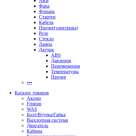
АКБ
Фара
Фонарь
Стартер
Кабель
Прочее(электрика)
Реле
Стекло
Лампа
Датчик
ABS
Давления
Перемещения
Температуры
Прочее
•••
Каталог товаров
Акции
Fristom
WAS
Болт/Втулка/Гайка
Выхлопная система
Двигатель
Кабина