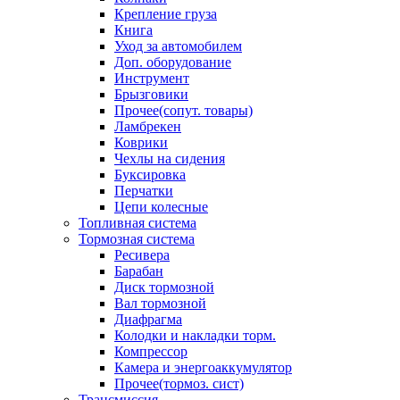
Крепление груза
Книга
Уход за автомобилем
Доп. оборудование
Инструмент
Брызговики
Прочее(сопут. товары)
Ламбрекен
Коврики
Чехлы на сидения
Буксировка
Перчатки
Цепи колесные
Топливная система
Тормозная система
Ресивера
Барабан
Диск тормозной
Вал тормозной
Диафрагма
Колодки и накладки торм.
Компрессор
Камера и энергоаккумулятор
Прочее(тормоз. сист)
Трансмиссия