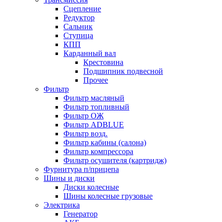
Сцепление
Редуктор
Сальник
Ступица
КПП
Карданный вал
Крестовина
Подшипник подвесной
Прочее
Фильтр
Фильтр масляный
Фильтр топливный
Фильтр ОЖ
Фильтр ADBLUE
Фильтр возд.
Фильтр кабины (салона)
Фильтр компрессора
Фильтр осушителя (картридж)
Фурнитура п/прицепа
Шины и диски
Диски колесные
Шины колесные грузовые
Электрика
Генератор