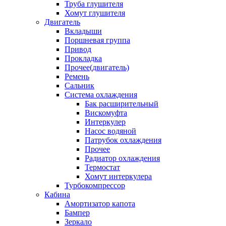
Труба глушителя
Хомут глушителя
Двигатель
Вкладыши
Поршневая группа
Привод
Прокладка
Прочее(двигатель)
Ремень
Сальник
Система охлаждения
Бак расширительный
Вискомуфта
Интеркулер
Насос водяной
Патрубок охлаждения
Прочее
Радиатор охлаждения
Термостат
Хомут интеркулера
Турбокомпрессор
Кабина
Амортизатор капота
Бампер
Зеркало