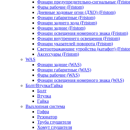
Фонари предупредительно-сигнальные (Fristo
Фары рабочие (Fristom)
Дневные ходовые огни (ДХО) (Fristom)
Фонари габаритные (Fristom)
Фонари заднего хода (Fristom)
Фонари задние (Fristom)
Фонари освещения номерного знака (Fristom)
Фонари внутреннего освещения (Fristom)
Фонари указателей поворота (Fristom)
Светоотражающие утройства (катафот) (Fristo
Аксессуары (Fristom)
WAS
Фонари задние (WAS)
Фонари габаритные (WAS)
Фары рабочие (WAS)
Фонари освещения номерного знака (WAS)
Болт/Втулка/Гайка
Болт
Втулка
Гайка
Выхлопная система
Гофра
Резонатор
Труба глушителя
Хомут глушителя