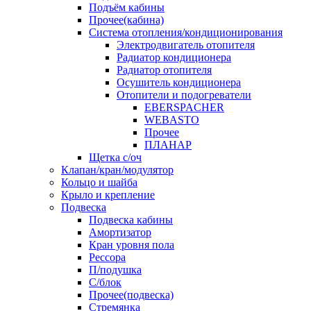
Подъём кабины
Прочее(кабина)
Система отопления/кондиционирования
Электродвигатель отопителя
Радиатор кондиционера
Радиатор отопителя
Осушитель кондиционера
Отопители и подогреватели
EBERSPACHER
WEBASTO
Прочее
ПЛАНАР
Щетка с/оч
Клапан/кран/модулятор
Кольцо и шайба
Крыло и крепление
Подвеска
Подвеска кабины
Амортизатор
Кран уровня пола
Рессора
П/подушка
С/блок
Прочее(подвеска)
Стремянка