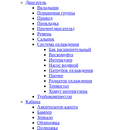
Двигатель
Вкладыши
Поршневая группа
Привод
Прокладка
Прочее(двигатель)
Ремень
Сальник
Система охлаждения
Бак расширительный
Вискомуфта
Интеркулер
Насос водяной
Патрубок охлаждения
Прочее
Радиатор охлаждения
Термостат
Хомут интеркулера
Турбокомпрессор
Кабина
Амортизатор капота
Бампер
Зеркало
Облицовка
Подножка