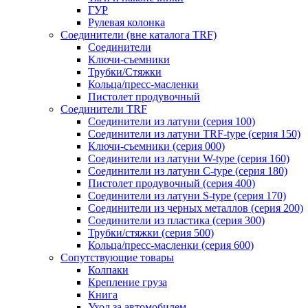
ГУР
Рулевая колонка
Соединители (вне каталога TRF)
Соединители
Ключи-cъемники
Трубки/Стяжки
Кольца/пресс-масленки
Пистолет продувочный
Соединители TRF
Соединители из латуни (серия 100)
Соединители из латуни TRF-type (серия 150)
Ключи-съемники (серия 000)
Соединители из латуни W-type (серия 160)
Соединители из латуни С-type (серия 180)
Пистолет продувочный (серия 400)
Соединители из латуни S-type (серия 170)
Соединители из черных металлов (серия 200)
Соединители из пластика (серия 300)
Трубки/стяжки (серия 500)
Кольца/пресс-масленки (серия 600)
Сопутствующие товары
Колпаки
Крепление груза
Книга
Уход за автомобилем