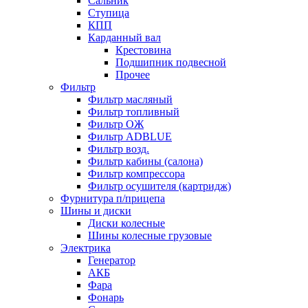
Сальник
Ступица
КПП
Карданный вал
Крестовина
Подшипник подвесной
Прочее
Фильтр
Фильтр масляный
Фильтр топливный
Фильтр ОЖ
Фильтр ADBLUE
Фильтр возд.
Фильтр кабины (салона)
Фильтр компрессора
Фильтр осушителя (картридж)
Фурнитура п/прицепа
Шины и диски
Диски колесные
Шины колесные грузовые
Электрика
Генератор
АКБ
Фара
Фонарь