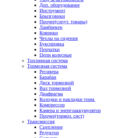
Доп. оборудование
Инструмент
Брызговики
Прочее(сопут. товары)
Ламбрекен
Коврики
Чехлы на сидения
Буксировка
Перчатки
Цепи колесные
Топливная система
Тормозная система
Ресивера
Барабан
Диск тормозной
Вал тормозной
Диафрагма
Колодки и накладки торм.
Компрессор
Камера и энергоаккумулятор
Прочее(тормоз. сист)
Трансмиссия
Сцепление
Редуктор