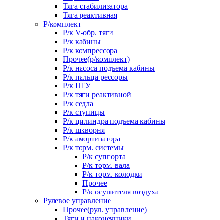
Тяга стабилизатора
Тяга реактивная
Р/комплект
Р/к V-обр. тяги
Р/к кабины
Р/к компрессора
Прочее(р/комплект)
Р/к насоса подъема кабины
Р/к пальца рессоры
Р/к ПГУ
Р/к тяги реактивной
Р/к седла
Р/к ступицы
Р/к цилиндра подъема кабины
Р/к шкворня
Р/к амортизатора
Р/к торм. системы
Р/к суппорта
Р/к торм. вала
Р/к торм. колодки
Прочее
Р/к осушителя воздуха
Рулевое управление
Прочее(рул. управление)
Тяги и наконечники