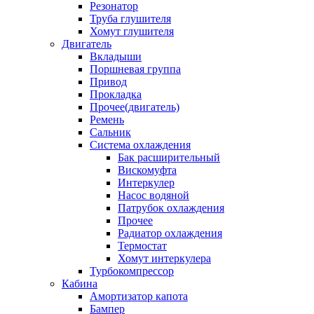
Резонатор
Труба глушителя
Хомут глушителя
Двигатель
Вкладыши
Поршневая группа
Привод
Прокладка
Прочее(двигатель)
Ремень
Сальник
Система охлаждения
Бак расширительный
Вискомуфта
Интеркулер
Насос водяной
Патрубок охлаждения
Прочее
Радиатор охлаждения
Термостат
Хомут интеркулера
Турбокомпрессор
Кабина
Амортизатор капота
Бампер