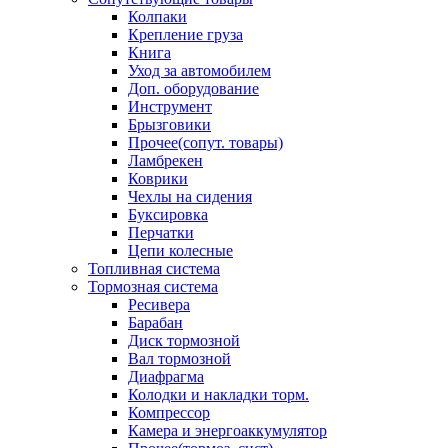
Колпаки
Крепление груза
Книга
Уход за автомобилем
Доп. оборудование
Инструмент
Брызговики
Прочее(сопут. товары)
Ламбрекен
Коврики
Чехлы на сидения
Буксировка
Перчатки
Цепи колесные
Топливная система
Тормозная система
Ресивера
Барабан
Диск тормозной
Вал тормозной
Диафрагма
Колодки и накладки торм.
Компрессор
Камера и энергоаккумулятор