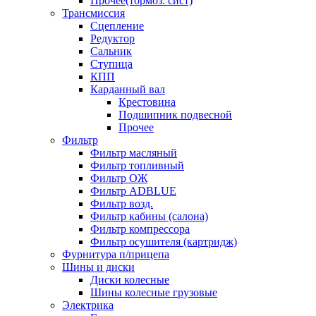
Прочее(тормоз. сист)
Трансмиссия
Сцепление
Редуктор
Сальник
Ступица
КПП
Карданный вал
Крестовина
Подшипник подвесной
Прочее
Фильтр
Фильтр масляный
Фильтр топливный
Фильтр ОЖ
Фильтр ADBLUE
Фильтр возд.
Фильтр кабины (салона)
Фильтр компрессора
Фильтр осушителя (картридж)
Фурнитура п/прицепа
Шины и диски
Диски колесные
Шины колесные грузовые
Электрика