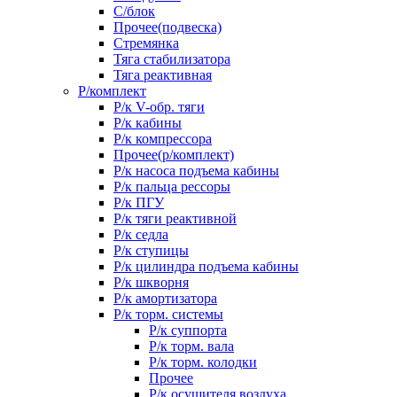
С/блок
Прочее(подвеска)
Стремянка
Тяга стабилизатора
Тяга реактивная
Р/комплект
Р/к V-обр. тяги
Р/к кабины
Р/к компрессора
Прочее(р/комплект)
Р/к насоса подъема кабины
Р/к пальца рессоры
Р/к ПГУ
Р/к тяги реактивной
Р/к седла
Р/к ступицы
Р/к цилиндра подъема кабины
Р/к шкворня
Р/к амортизатора
Р/к торм. системы
Р/к суппорта
Р/к торм. вала
Р/к торм. колодки
Прочее
Р/к осушителя воздуха