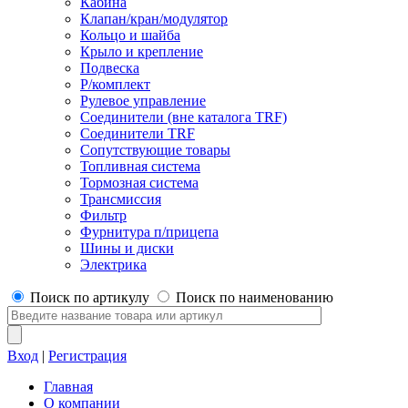
Кабина
Клапан/кран/модулятор
Кольцо и шайба
Крыло и крепление
Подвеска
Р/комплект
Рулевое управление
Соединители (вне каталога TRF)
Соединители TRF
Сопутствующие товары
Топливная система
Тормозная система
Трансмиссия
Фильтр
Фурнитура п/прицепа
Шины и диски
Электрика
Поиск по артикулу
Поиск по наименованию
Вход
|
Регистрация
Главная
О компании