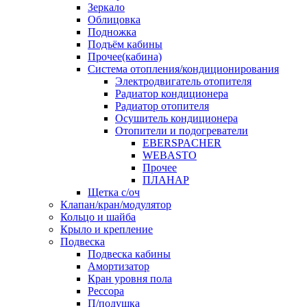
Зеркало
Облицовка
Подножка
Подъём кабины
Прочее(кабина)
Система отопления/кондиционирования
Электродвигатель отопителя
Радиатор кондиционера
Радиатор отопителя
Осушитель кондиционера
Отопители и подогреватели
EBERSPACHER
WEBASTO
Прочее
ПЛАНАР
Щетка с/оч
Клапан/кран/модулятор
Кольцо и шайба
Крыло и крепление
Подвеска
Подвеска кабины
Амортизатор
Кран уровня пола
Рессора
П/подушка