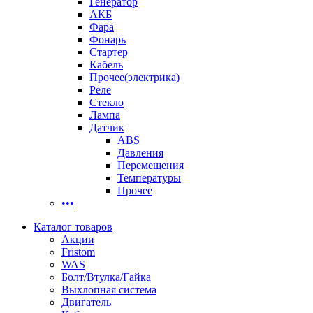
Генератор
АКБ
Фара
Фонарь
Стартер
Кабель
Прочее(электрика)
Реле
Стекло
Лампа
Датчик
ABS
Давления
Перемещения
Температуры
Прочее
•••
Каталог товаров
Акции
Fristom
WAS
Болт/Втулка/Гайка
Выхлопная система
Двигатель