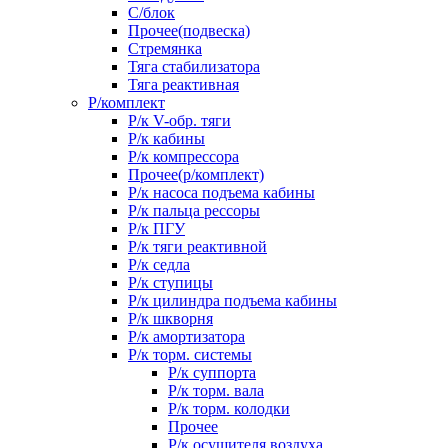
С/блок
Прочее(подвеска)
Стремянка
Тяга стабилизатора
Тяга реактивная
Р/комплект
Р/к V-обр. тяги
Р/к кабины
Р/к компрессора
Прочее(р/комплект)
Р/к насоса подъема кабины
Р/к пальца рессоры
Р/к ПГУ
Р/к тяги реактивной
Р/к седла
Р/к ступицы
Р/к цилиндра подъема кабины
Р/к шкворня
Р/к амортизатора
Р/к торм. системы
Р/к суппорта
Р/к торм. вала
Р/к торм. колодки
Прочее
Р/к осушителя воздуха