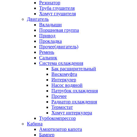
Резонатор
Труба глушителя
Хомут глушителя
Двигатель
Вкладыши
Поршневая группа
Привод
Прокладка
Прочее(двигатель)
Ремень
Сальник
Система охлаждения
Бак расширительный
Вискомуфта
Интеркулер
Насос водяной
Патрубок охлаждения
Прочее
Радиатор охлаждения
Термостат
Хомут интеркулера
Турбокомпрессор
Кабина
Амортизатор капота
Бампер