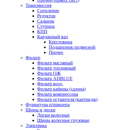
Прочее(тормоз. сист)
Трансмиссия
Сцепление
Редуктор
Сальник
Ступица
КПП
Карданный вал
Крестовина
Подшипник подвесной
Прочее
Фильтр
Фильтр масляный
Фильтр топливный
Фильтр ОЖ
Фильтр ADBLUE
Фильтр возд.
Фильтр кабины (салона)
Фильтр компрессора
Фильтр осушителя (картридж)
Фурнитура п/прицепа
Шины и диски
Диски колесные
Шины колесные грузовые
Электрика