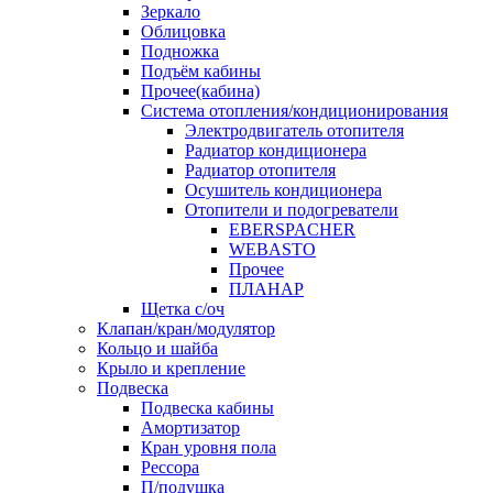
Зеркало
Облицовка
Подножка
Подъём кабины
Прочее(кабина)
Система отопления/кондиционирования
Электродвигатель отопителя
Радиатор кондиционера
Радиатор отопителя
Осушитель кондиционера
Отопители и подогреватели
EBERSPACHER
WEBASTO
Прочее
ПЛАНАР
Щетка с/оч
Клапан/кран/модулятор
Кольцо и шайба
Крыло и крепление
Подвеска
Подвеска кабины
Амортизатор
Кран уровня пола
Рессора
П/подушка