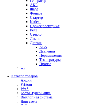
Генератор
АКБ
Фара
Фонарь
Стартер
Кабель
Прочее(электрика)
Реле
Стекло
Лампа
Датчик
ABS
Давления
Перемещения
Температуры
Прочее
•••
Каталог товаров
Акции
Fristom
WAS
Болт/Втулка/Гайка
Выхлопная система
Двигатель