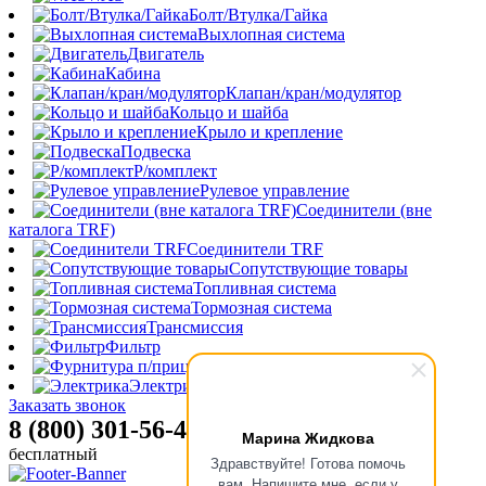
Болт/Втулка/Гайка
Выхлопная система
Двигатель
Кабина
Клапан/кран/модулятор
Кольцо и шайба
Крыло и крепление
Подвеска
Р/комплект
Рулевое управление
Соединители (вне
каталога TRF)
Соединители TRF
Сопутствующие товары
Топливная система
Тормозная система
Трансмиссия
Фильтр
Фурнитура п/прицепа
Электрика
Заказать звонок
8 (800) 301-56-47
Марина Жидкова
бесплатный
Здравствуйте! Готова помочь
вам. Напишите мне, если у