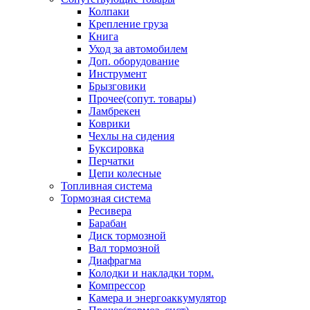
Колпаки
Крепление груза
Книга
Уход за автомобилем
Доп. оборудование
Инструмент
Брызговики
Прочее(сопут. товары)
Ламбрекен
Коврики
Чехлы на сидения
Буксировка
Перчатки
Цепи колесные
Топливная система
Тормозная система
Ресивера
Барабан
Диск тормозной
Вал тормозной
Диафрагма
Колодки и накладки торм.
Компрессор
Камера и энергоаккумулятор