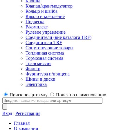
Кабина
Клапан/кран/модулятор
Кольцо и шайба
Крыло и крепление
Подвеска
Р/комплект
Рулевое управление
Соединители (вне каталога TRF)
Соединители TRF
Сопутствующие товары
Топливная система
Тормозная система
Трансмиссия
Фильтр
Фурнитура п/прицепа
Шины и диски
Электрика
Поиск по артикулу
Поиск по наименованию
Вход
|
Регистрация
Главная
О компании