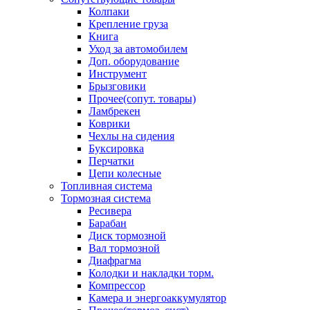
Колпаки
Крепление груза
Книга
Уход за автомобилем
Доп. оборудование
Инструмент
Брызговики
Прочее(сопут. товары)
Ламбрекен
Коврики
Чехлы на сидения
Буксировка
Перчатки
Цепи колесные
Топливная система
Тормозная система
Ресивера
Барабан
Диск тормозной
Вал тормозной
Диафрагма
Колодки и накладки торм.
Компрессор
Камера и энергоаккумулятор