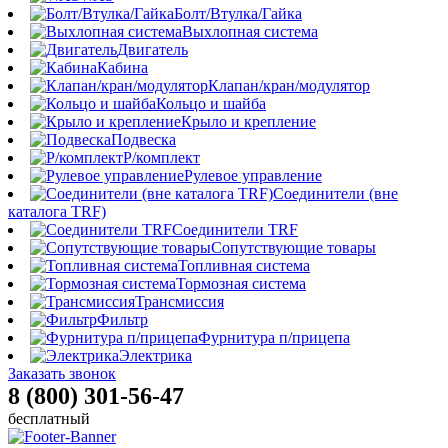
Болт/Втулка/Гайка
Выхлопная система
Двигатель
Кабина
Клапан/кран/модулятор
Кольцо и шайба
Крыло и крепление
Подвеска
Р/комплект
Рулевое управление
Соединители (вне
каталога TRF)
Соединители TRF
Сопутствующие товары
Топливная система
Тормозная система
Трансмиссия
Фильтр
Фурнитура п/прицепа
Электрика
Заказать звонок
8 (800) 301-56-47
бесплатный