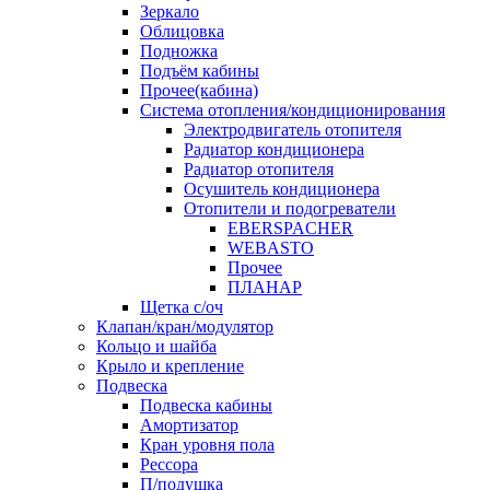
Зеркало
Облицовка
Подножка
Подъём кабины
Прочее(кабина)
Система отопления/кондиционирования
Электродвигатель отопителя
Радиатор кондиционера
Радиатор отопителя
Осушитель кондиционера
Отопители и подогреватели
EBERSPACHER
WEBASTO
Прочее
ПЛАНАР
Щетка с/оч
Клапан/кран/модулятор
Кольцо и шайба
Крыло и крепление
Подвеска
Подвеска кабины
Амортизатор
Кран уровня пола
Рессора
П/подушка