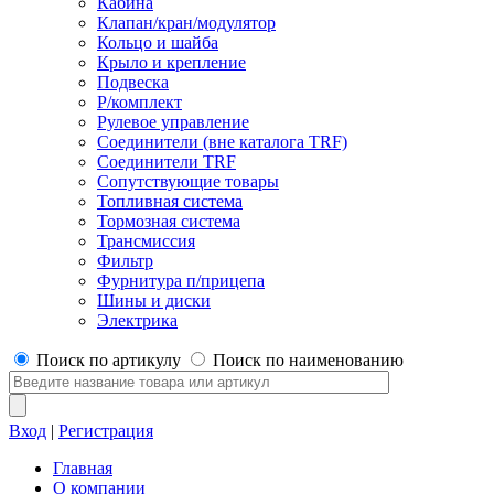
Кабина
Клапан/кран/модулятор
Кольцо и шайба
Крыло и крепление
Подвеска
Р/комплект
Рулевое управление
Соединители (вне каталога TRF)
Соединители TRF
Сопутствующие товары
Топливная система
Тормозная система
Трансмиссия
Фильтр
Фурнитура п/прицепа
Шины и диски
Электрика
Поиск по артикулу
Поиск по наименованию
Вход
|
Регистрация
Главная
О компании