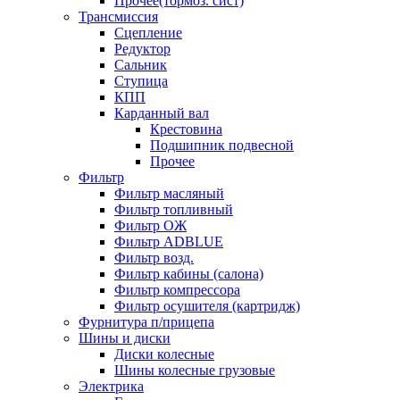
Прочее(тормоз. сист)
Трансмиссия
Сцепление
Редуктор
Сальник
Ступица
КПП
Карданный вал
Крестовина
Подшипник подвесной
Прочее
Фильтр
Фильтр масляный
Фильтр топливный
Фильтр ОЖ
Фильтр ADBLUE
Фильтр возд.
Фильтр кабины (салона)
Фильтр компрессора
Фильтр осушителя (картридж)
Фурнитура п/прицепа
Шины и диски
Диски колесные
Шины колесные грузовые
Электрика