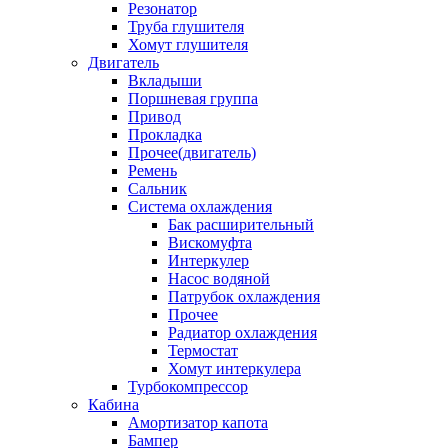
Резонатор
Труба глушителя
Хомут глушителя
Двигатель
Вкладыши
Поршневая группа
Привод
Прокладка
Прочее(двигатель)
Ремень
Сальник
Система охлаждения
Бак расширительный
Вискомуфта
Интеркулер
Насос водяной
Патрубок охлаждения
Прочее
Радиатор охлаждения
Термостат
Хомут интеркулера
Турбокомпрессор
Кабина
Амортизатор капота
Бампер