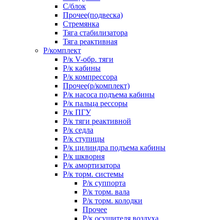
С/блок
Прочее(подвеска)
Стремянка
Тяга стабилизатора
Тяга реактивная
Р/комплект
Р/к V-обр. тяги
Р/к кабины
Р/к компрессора
Прочее(р/комплект)
Р/к насоса подъема кабины
Р/к пальца рессоры
Р/к ПГУ
Р/к тяги реактивной
Р/к седла
Р/к ступицы
Р/к цилиндра подъема кабины
Р/к шкворня
Р/к амортизатора
Р/к торм. системы
Р/к суппорта
Р/к торм. вала
Р/к торм. колодки
Прочее
Р/к осушителя воздуха