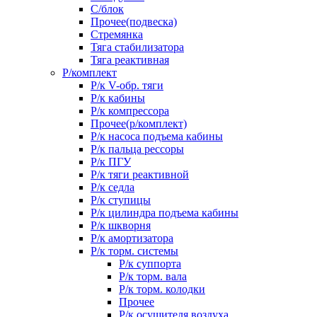
С/блок
Прочее(подвеска)
Стремянка
Тяга стабилизатора
Тяга реактивная
Р/комплект
Р/к V-обр. тяги
Р/к кабины
Р/к компрессора
Прочее(р/комплект)
Р/к насоса подъема кабины
Р/к пальца рессоры
Р/к ПГУ
Р/к тяги реактивной
Р/к седла
Р/к ступицы
Р/к цилиндра подъема кабины
Р/к шкворня
Р/к амортизатора
Р/к торм. системы
Р/к суппорта
Р/к торм. вала
Р/к торм. колодки
Прочее
Р/к осушителя воздуха