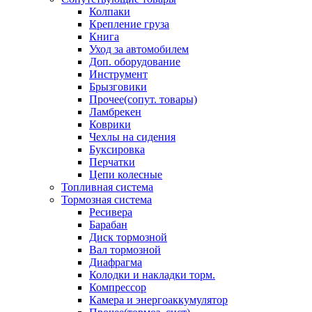
Колпаки
Крепление груза
Книга
Уход за автомобилем
Доп. оборудование
Инструмент
Брызговики
Прочее(сопут. товары)
Ламбрекен
Коврики
Чехлы на сидения
Буксировка
Перчатки
Цепи колесные
Топливная система
Тормозная система
Ресивера
Барабан
Диск тормозной
Вал тормозной
Диафрагма
Колодки и накладки торм.
Компрессор
Камера и энергоаккумулятор