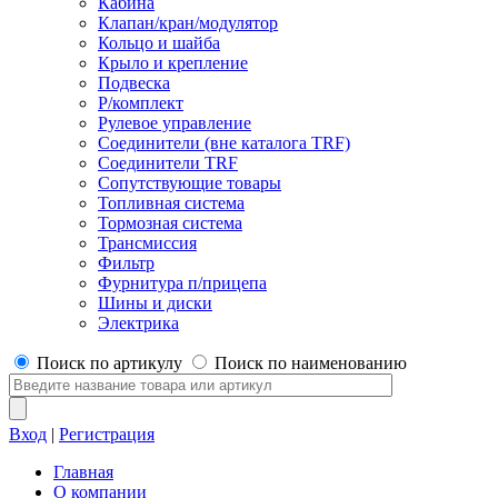
Кабина
Клапан/кран/модулятор
Кольцо и шайба
Крыло и крепление
Подвеска
Р/комплект
Рулевое управление
Соединители (вне каталога TRF)
Соединители TRF
Сопутствующие товары
Топливная система
Тормозная система
Трансмиссия
Фильтр
Фурнитура п/прицепа
Шины и диски
Электрика
Поиск по артикулу
Поиск по наименованию
Вход
|
Регистрация
Главная
О компании