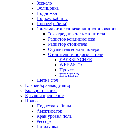
Зеркало
Облицовка
Подножка
Подъём кабины
Прочее(кабина)
Система отопления/кондиционирования
Электродвигатель отопителя
Радиатор кондиционера
Радиатор отопителя
Осушитель кондиционера
Отопители и подогреватели
EBERSPACHER
WEBASTO
Прочее
ПЛАНАР
Щетка с/оч
Клапан/кран/модулятор
Кольцо и шайба
Крыло и крепление
Подвеска
Подвеска кабины
Амортизатор
Кран уровня пола
Рессора
П/подушка