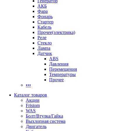
Генератор
АКБ
Фара
Фонарь
Стартер
Кабель
Прочее(электрика)
Реле
Стекло
Лампа
Датчик
ABS
Давления
Перемещения
Температуры
Прочее
•••
Каталог товаров
Акции
Fristom
WAS
Болт/Втулка/Гайка
Выхлопная система
Двигатель