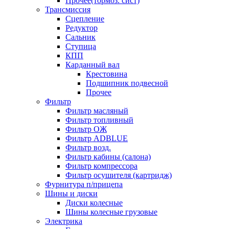
Прочее(тормоз. сист)
Трансмиссия
Сцепление
Редуктор
Сальник
Ступица
КПП
Карданный вал
Крестовина
Подшипник подвесной
Прочее
Фильтр
Фильтр масляный
Фильтр топливный
Фильтр ОЖ
Фильтр ADBLUE
Фильтр возд.
Фильтр кабины (салона)
Фильтр компрессора
Фильтр осушителя (картридж)
Фурнитура п/прицепа
Шины и диски
Диски колесные
Шины колесные грузовые
Электрика