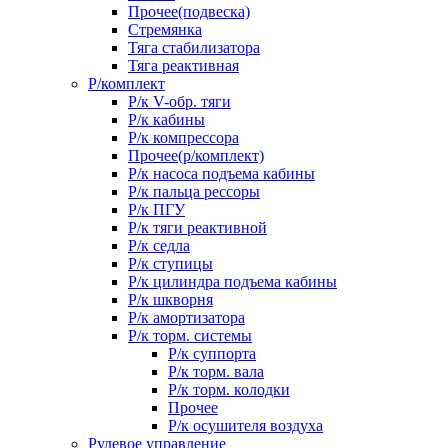
Прочее(подвеска)
Стремянка
Тяга стабилизатора
Тяга реактивная
Р/комплект
Р/к V-обр. тяги
Р/к кабины
Р/к компрессора
Прочее(р/комплект)
Р/к насоса подъема кабины
Р/к пальца рессоры
Р/к ПГУ
Р/к тяги реактивной
Р/к седла
Р/к ступицы
Р/к цилиндра подъема кабины
Р/к шкворня
Р/к амортизатора
Р/к торм. системы
Р/к суппорта
Р/к торм. вала
Р/к торм. колодки
Прочее
Р/к осушителя воздуха
Рулевое управление