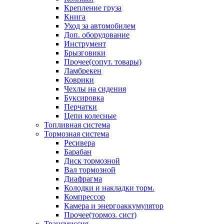
Крепление груза
Книга
Уход за автомобилем
Доп. оборудование
Инструмент
Брызговики
Прочее(сопут. товары)
Ламбрекен
Коврики
Чехлы на сидения
Буксировка
Перчатки
Цепи колесные
Топливная система
Тормозная система
Ресивера
Барабан
Диск тормозной
Вал тормозной
Диафрагма
Колодки и накладки торм.
Компрессор
Камера и энергоаккумулятор
Прочее(тормоз. сист)
Трансмиссия