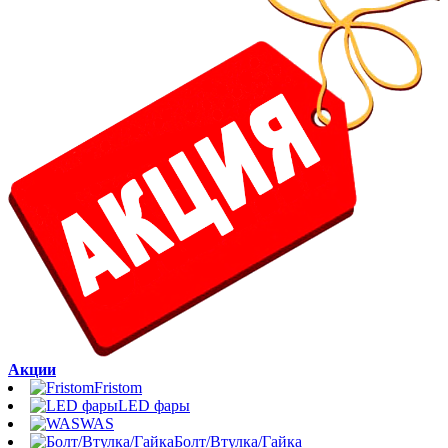
Акции
Fristom
LED фары
WAS
Болт/Втулка/Гайка