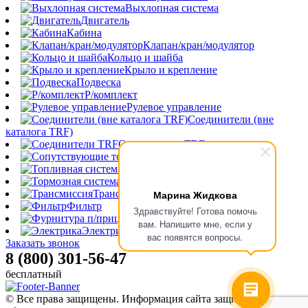
Выхлопная система
Двигатель
Кабина
Клапан/кран/модулятор
Кольцо и шайба
Крыло и крепление
Подвеска
Р/комплект
Рулевое управление
Соединители (вне
каталога TRF)
Соединители TRF
Сопутствующие товары
Топливная система
Тормозная система
Марина Жидкова
Трансмиссия
Фильтр
Здравствуйте! Готова помочь
Фурнитура п/прицепа
вам. Напишите мне, если у
Электрика
вас появятся вопросы.
Заказать звонок
8 (800) 301-56-47
бесплатный
© Все права защищены. Информация сайта защищена законом