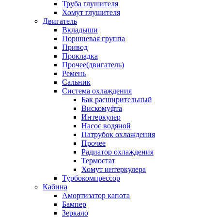
Труба глушителя
Хомут глушителя
Двигатель
Вкладыши
Поршневая группа
Привод
Прокладка
Прочее(двигатель)
Ремень
Сальник
Система охлаждения
Бак расширительный
Вискомуфта
Интеркулер
Насос водяной
Патрубок охлаждения
Прочее
Радиатор охлаждения
Термостат
Хомут интеркулера
Турбокомпрессор
Кабина
Амортизатор капота
Бампер
Зеркало