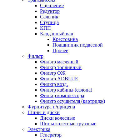
Сцепление
Редуктор
Сальник
Ступица
КПП
Карданный вал
Крестовина
Подшипник подвесной
Прочее
Фильтр
Фильтр масляный
Фильтр топливный
Фильтр ОЖ
Фильтр ADBLUE
Фильтр возд.
Фильтр кабины (салона)
Фильтр компрессора
Фильтр осушителя (картридж)
Фурнитура п/прицепа
Шины и диски
Диски колесные
Шины колесные грузовые
Электрика
Генератор