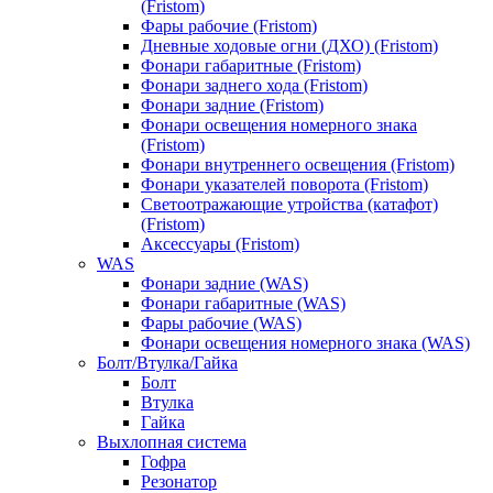
(Fristom)
Фары рабочие (Fristom)
Дневные ходовые огни (ДХО) (Fristom)
Фонари габаритные (Fristom)
Фонари заднего хода (Fristom)
Фонари задние (Fristom)
Фонари освещения номерного знака
(Fristom)
Фонари внутреннего освещения (Fristom)
Фонари указателей поворота (Fristom)
Светоотражающие утройства (катафот)
(Fristom)
Аксессуары (Fristom)
WAS
Фонари задние (WAS)
Фонари габаритные (WAS)
Фары рабочие (WAS)
Фонари освещения номерного знака (WAS)
Болт/Втулка/Гайка
Болт
Втулка
Гайка
Выхлопная система
Гофра
Резонатор