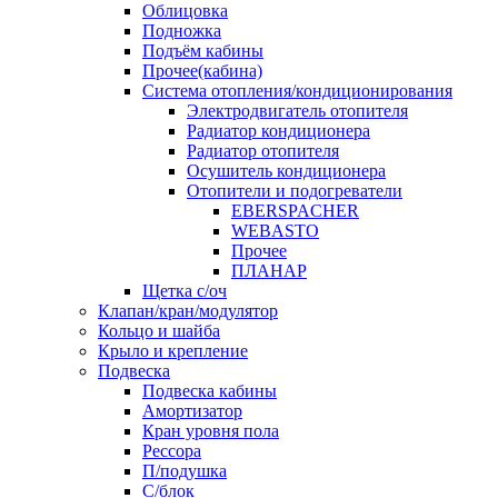
Облицовка
Подножка
Подъём кабины
Прочее(кабина)
Система отопления/кондиционирования
Электродвигатель отопителя
Радиатор кондиционера
Радиатор отопителя
Осушитель кондиционера
Отопители и подогреватели
EBERSPACHER
WEBASTO
Прочее
ПЛАНАР
Щетка с/оч
Клапан/кран/модулятор
Кольцо и шайба
Крыло и крепление
Подвеска
Подвеска кабины
Амортизатор
Кран уровня пола
Рессора
П/подушка
С/блок