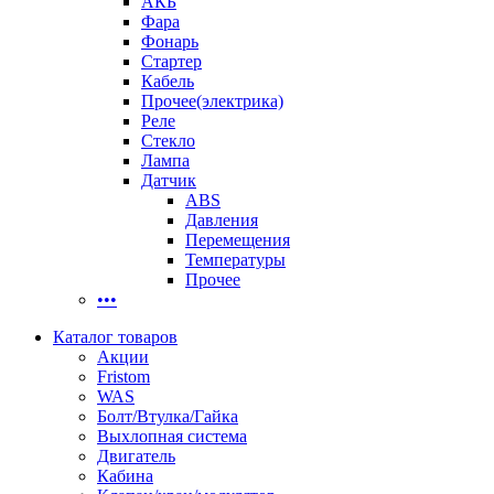
АКБ
Фара
Фонарь
Стартер
Кабель
Прочее(электрика)
Реле
Стекло
Лампа
Датчик
ABS
Давления
Перемещения
Температуры
Прочее
•••
Каталог товаров
Акции
Fristom
WAS
Болт/Втулка/Гайка
Выхлопная система
Двигатель
Кабина