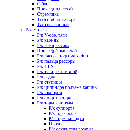
С/блок
Прочее(подвеска)
Стремянка
Тяга стабилизатора
Тяга реактивная
Р/комплект
Р/к V-обр. тяги
Р/к кабины
Р/к компрессора
Прочее(р/комплект)
Р/к насоса подъема кабины
Р/к пальца рессоры
Р/к ПГУ
Р/к тяги реактивной
Р/к седла
Р/к ступицы
Р/к цилиндра подъема кабины
Р/к шкворня
Р/к амортизатора
Р/к торм. системы
Р/к суппорта
Р/к торм. вала
Р/к торм. колодки
Прочее
Р/к осушителя воздуха