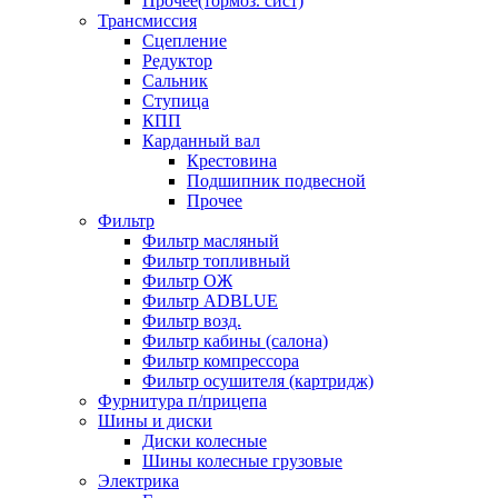
Прочее(тормоз. сист)
Трансмиссия
Сцепление
Редуктор
Сальник
Ступица
КПП
Карданный вал
Крестовина
Подшипник подвесной
Прочее
Фильтр
Фильтр масляный
Фильтр топливный
Фильтр ОЖ
Фильтр ADBLUE
Фильтр возд.
Фильтр кабины (салона)
Фильтр компрессора
Фильтр осушителя (картридж)
Фурнитура п/прицепа
Шины и диски
Диски колесные
Шины колесные грузовые
Электрика