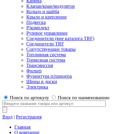
Кабина
Клапан/кран/модулятор
Кольцо и шайба
Крыло и крепление
Подвеска
Р/комплект
Рулевое управление
Соединители (вне каталога TRF)
Соединители TRF
Сопутствующие товары
Топливная система
Тормозная система
Трансмиссия
Фильтр
Фурнитура п/прицепа
Шины и диски
Электрика
Поиск по артикулу
Поиск по наименованию
Вход
|
Регистрация
Главная
О компании