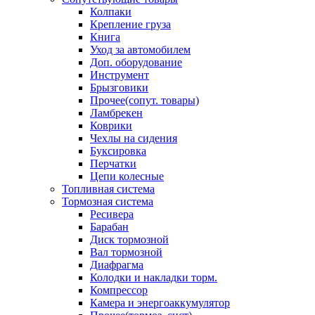
Колпаки
Крепление груза
Книга
Уход за автомобилем
Доп. оборудование
Инструмент
Брызговики
Прочее(сопут. товары)
Ламбрекен
Коврики
Чехлы на сидения
Буксировка
Перчатки
Цепи колесные
Топливная система
Тормозная система
Ресивера
Барабан
Диск тормозной
Вал тормозной
Диафрагма
Колодки и накладки торм.
Компрессор
Камера и энергоаккумулятор