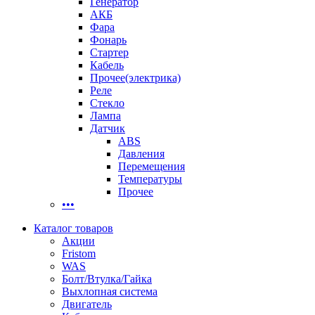
Генератор
АКБ
Фара
Фонарь
Стартер
Кабель
Прочее(электрика)
Реле
Стекло
Лампа
Датчик
ABS
Давления
Перемещения
Температуры
Прочее
•••
Каталог товаров
Акции
Fristom
WAS
Болт/Втулка/Гайка
Выхлопная система
Двигатель