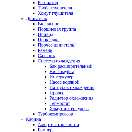
Резонатор
Труба глушителя
Хомут глушителя
Двигатель
Вкладыши
Поршневая группа
Привод
Прокладка
Прочее(двигатель)
Ремень
Сальник
Система охлаждения
Бак расширительный
Вискомуфта
Интеркулер
Насос водяной
Патрубок охлаждения
Прочее
Радиатор охлаждения
Термостат
Хомут интеркулера
Турбокомпрессор
Кабина
Амортизатор капота
Бампер