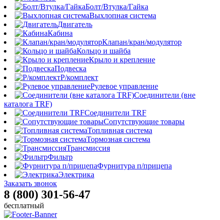
Болт/Втулка/Гайка
Выхлопная система
Двигатель
Кабина
Клапан/кран/модулятор
Кольцо и шайба
Крыло и крепление
Подвеска
Р/комплект
Рулевое управление
Соединители (вне
каталога TRF)
Соединители TRF
Сопутствующие товары
Топливная система
Тормозная система
Трансмиссия
Фильтр
Фурнитура п/прицепа
Электрика
Заказать звонок
8 (800) 301-56-47
бесплатный