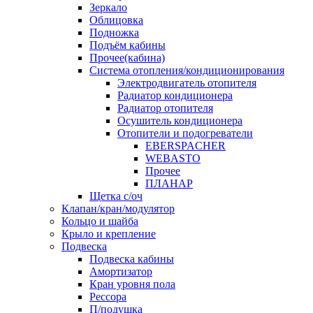
Зеркало
Облицовка
Подножка
Подъём кабины
Прочее(кабина)
Система отопления/кондиционирования
Электродвигатель отопителя
Радиатор кондиционера
Радиатор отопителя
Осушитель кондиционера
Отопители и подогреватели
EBERSPACHER
WEBASTO
Прочее
ПЛАНАР
Щетка с/оч
Клапан/кран/модулятор
Кольцо и шайба
Крыло и крепление
Подвеска
Подвеска кабины
Амортизатор
Кран уровня пола
Рессора
П/подушка