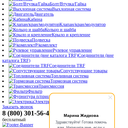
Болт/Втулка/Гайка
Выхлопная система
Двигатель
Кабина
Клапан/кран/модулятор
Кольцо и шайба
Крыло и крепление
Подвеска
Р/комплект
Рулевое управление
Соединители (вне
каталога TRF)
Соединители TRF
Сопутствующие товары
Топливная система
Тормозная система
Трансмиссия
Фильтр
Фурнитура п/прицепа
Электрика
Заказать звонок
8 (800) 301-56-47
Марина Жидкова
бесплатный
Здравствуйте! Готова помочь
вам. Напишите мне, если у