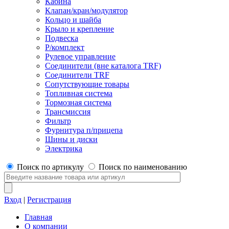
Кабина
Клапан/кран/модулятор
Кольцо и шайба
Крыло и крепление
Подвеска
Р/комплект
Рулевое управление
Соединители (вне каталога TRF)
Соединители TRF
Сопутствующие товары
Топливная система
Тормозная система
Трансмиссия
Фильтр
Фурнитура п/прицепа
Шины и диски
Электрика
Поиск по артикулу
Поиск по наименованию
Вход
|
Регистрация
Главная
О компании