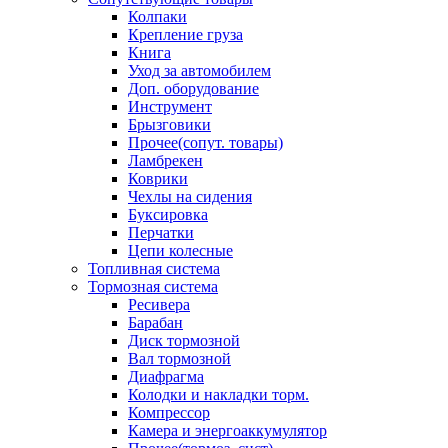
Колпаки
Крепление груза
Книга
Уход за автомобилем
Доп. оборудование
Инструмент
Брызговики
Прочее(сопут. товары)
Ламбрекен
Коврики
Чехлы на сидения
Буксировка
Перчатки
Цепи колесные
Топливная система
Тормозная система
Ресивера
Барабан
Диск тормозной
Вал тормозной
Диафрагма
Колодки и накладки торм.
Компрессор
Камера и энергоаккумулятор