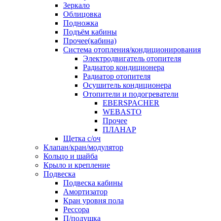
Зеркало
Облицовка
Подножка
Подъём кабины
Прочее(кабина)
Система отопления/кондиционирования
Электродвигатель отопителя
Радиатор кондиционера
Радиатор отопителя
Осушитель кондиционера
Отопители и подогреватели
EBERSPACHER
WEBASTO
Прочее
ПЛАНАР
Щетка с/оч
Клапан/кран/модулятор
Кольцо и шайба
Крыло и крепление
Подвеска
Подвеска кабины
Амортизатор
Кран уровня пола
Рессора
П/подушка