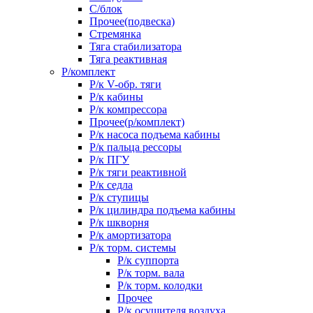
С/блок
Прочее(подвеска)
Стремянка
Тяга стабилизатора
Тяга реактивная
Р/комплект
Р/к V-обр. тяги
Р/к кабины
Р/к компрессора
Прочее(р/комплект)
Р/к насоса подъема кабины
Р/к пальца рессоры
Р/к ПГУ
Р/к тяги реактивной
Р/к седла
Р/к ступицы
Р/к цилиндра подъема кабины
Р/к шкворня
Р/к амортизатора
Р/к торм. системы
Р/к суппорта
Р/к торм. вала
Р/к торм. колодки
Прочее
Р/к осушителя воздуха