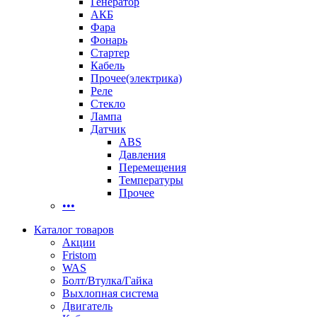
Генератор
АКБ
Фара
Фонарь
Стартер
Кабель
Прочее(электрика)
Реле
Стекло
Лампа
Датчик
ABS
Давления
Перемещения
Температуры
Прочее
•••
Каталог товаров
Акции
Fristom
WAS
Болт/Втулка/Гайка
Выхлопная система
Двигатель