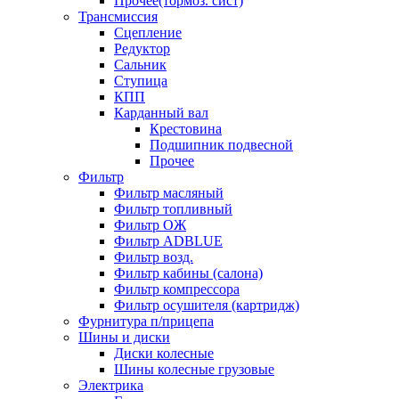
Прочее(тормоз. сист)
Трансмиссия
Сцепление
Редуктор
Сальник
Ступица
КПП
Карданный вал
Крестовина
Подшипник подвесной
Прочее
Фильтр
Фильтр масляный
Фильтр топливный
Фильтр ОЖ
Фильтр ADBLUE
Фильтр возд.
Фильтр кабины (салона)
Фильтр компрессора
Фильтр осушителя (картридж)
Фурнитура п/прицепа
Шины и диски
Диски колесные
Шины колесные грузовые
Электрика