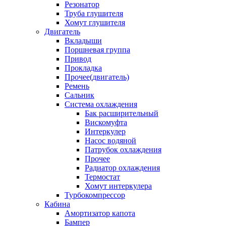
Резонатор
Труба глушителя
Хомут глушителя
Двигатель
Вкладыши
Поршневая группа
Привод
Прокладка
Прочее(двигатель)
Ремень
Сальник
Система охлаждения
Бак расширительный
Вискомуфта
Интеркулер
Насос водяной
Патрубок охлаждения
Прочее
Радиатор охлаждения
Термостат
Хомут интеркулера
Турбокомпрессор
Кабина
Амортизатор капота
Бампер