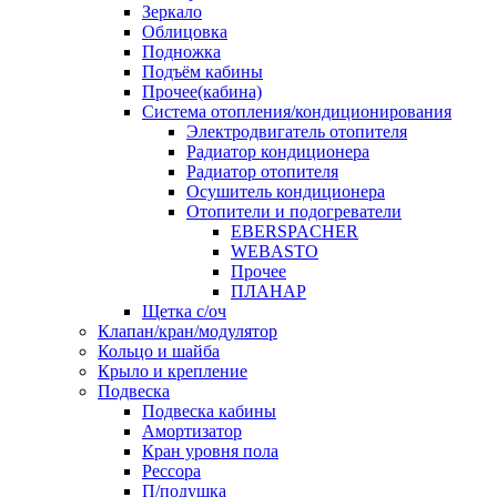
Зеркало
Облицовка
Подножка
Подъём кабины
Прочее(кабина)
Система отопления/кондиционирования
Электродвигатель отопителя
Радиатор кондиционера
Радиатор отопителя
Осушитель кондиционера
Отопители и подогреватели
EBERSPACHER
WEBASTO
Прочее
ПЛАНАР
Щетка с/оч
Клапан/кран/модулятор
Кольцо и шайба
Крыло и крепление
Подвеска
Подвеска кабины
Амортизатор
Кран уровня пола
Рессора
П/подушка