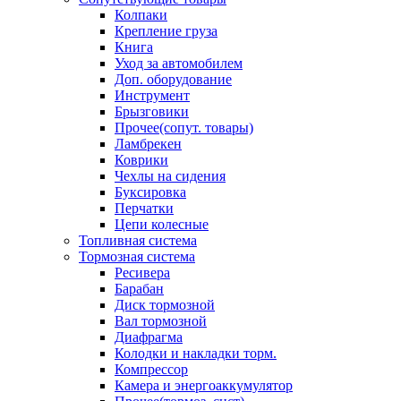
Колпаки
Крепление груза
Книга
Уход за автомобилем
Доп. оборудование
Инструмент
Брызговики
Прочее(сопут. товары)
Ламбрекен
Коврики
Чехлы на сидения
Буксировка
Перчатки
Цепи колесные
Топливная система
Тормозная система
Ресивера
Барабан
Диск тормозной
Вал тормозной
Диафрагма
Колодки и накладки торм.
Компрессор
Камера и энергоаккумулятор