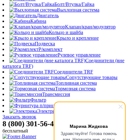
Болт/Втулка/Гайка
Выхлопная система
Двигатель
Кабина
Клапан/кран/модулятор
Кольцо и шайба
Крыло и крепление
Подвеска
Р/комплект
Рулевое управление
Соединители (вне
каталога TRF)
Соединители TRF
Сопутствующие товары
Топливная система
Тормозная система
Трансмиссия
Фильтр
Фурнитура п/прицепа
Электрика
Заказать звонок
8 (800) 301-56-47
Марина Жидкова
бесплатный
Здравствуйте! Готова помочь
вам. Напишите мне, если у