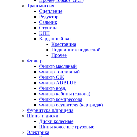
Прочее(тормоз. сист)
Трансмиссия
Сцепление
Редуктор
Сальник
Ступица
КПП
Карданный вал
Крестовина
Подшипник подвесной
Прочее
Фильтр
Фильтр масляный
Фильтр топливный
Фильтр ОЖ
Фильтр ADBLUE
Фильтр возд.
Фильтр кабины (салона)
Фильтр компрессора
Фильтр осушителя (картридж)
Фурнитура п/прицепа
Шины и диски
Диски колесные
Шины колесные грузовые
Электрика