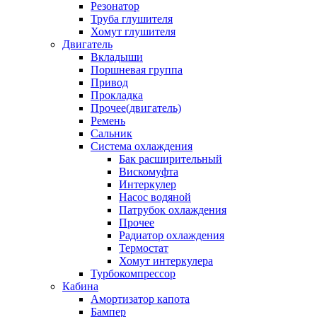
Резонатор
Труба глушителя
Хомут глушителя
Двигатель
Вкладыши
Поршневая группа
Привод
Прокладка
Прочее(двигатель)
Ремень
Сальник
Система охлаждения
Бак расширительный
Вискомуфта
Интеркулер
Насос водяной
Патрубок охлаждения
Прочее
Радиатор охлаждения
Термостат
Хомут интеркулера
Турбокомпрессор
Кабина
Амортизатор капота
Бампер