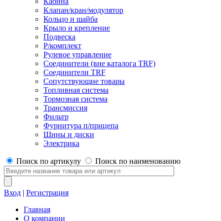
Кабина
Клапан/кран/модулятор
Кольцо и шайба
Крыло и крепление
Подвеска
Р/комплект
Рулевое управление
Соединители (вне каталога TRF)
Соединители TRF
Сопутствующие товары
Топливная система
Тормозная система
Трансмиссия
Фильтр
Фурнитура п/прицепа
Шины и диски
Электрика
Поиск по артикулу
Поиск по наименованию
Вход
|
Регистрация
Главная
О компании