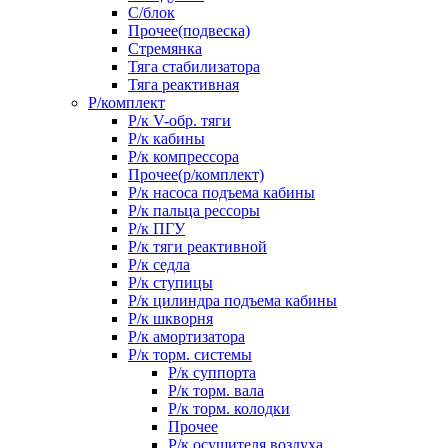
С/блок
Прочее(подвеска)
Стремянка
Тяга стабилизатора
Тяга реактивная
Р/комплект
Р/к V-обр. тяги
Р/к кабины
Р/к компрессора
Прочее(р/комплект)
Р/к насоса подъема кабины
Р/к пальца рессоры
Р/к ПГУ
Р/к тяги реактивной
Р/к седла
Р/к ступицы
Р/к цилиндра подъема кабины
Р/к шкворня
Р/к амортизатора
Р/к торм. системы
Р/к суппорта
Р/к торм. вала
Р/к торм. колодки
Прочее
Р/к осушителя воздуха