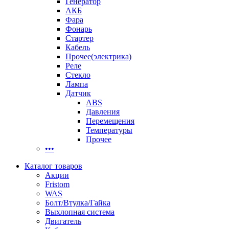
Генератор
АКБ
Фара
Фонарь
Стартер
Кабель
Прочее(электрика)
Реле
Стекло
Лампа
Датчик
ABS
Давления
Перемещения
Температуры
Прочее
•••
Каталог товаров
Акции
Fristom
WAS
Болт/Втулка/Гайка
Выхлопная система
Двигатель