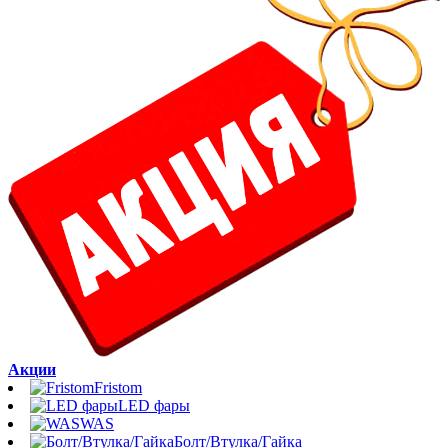
Акции
Fristom
LED фары
WAS
Болт/Втулка/Гайка