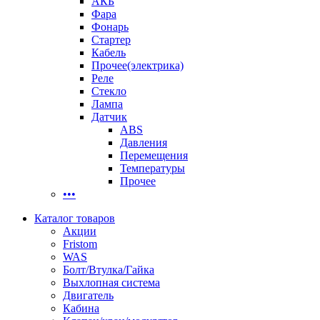
АКБ
Фара
Фонарь
Стартер
Кабель
Прочее(электрика)
Реле
Стекло
Лампа
Датчик
ABS
Давления
Перемещения
Температуры
Прочее
•••
Каталог товаров
Акции
Fristom
WAS
Болт/Втулка/Гайка
Выхлопная система
Двигатель
Кабина