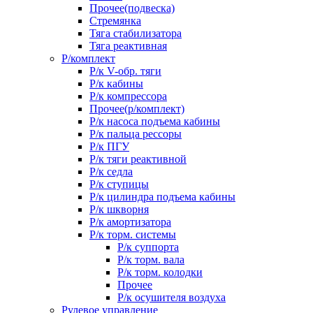
Прочее(подвеска)
Стремянка
Тяга стабилизатора
Тяга реактивная
Р/комплект
Р/к V-обр. тяги
Р/к кабины
Р/к компрессора
Прочее(р/комплект)
Р/к насоса подъема кабины
Р/к пальца рессоры
Р/к ПГУ
Р/к тяги реактивной
Р/к седла
Р/к ступицы
Р/к цилиндра подъема кабины
Р/к шкворня
Р/к амортизатора
Р/к торм. системы
Р/к суппорта
Р/к торм. вала
Р/к торм. колодки
Прочее
Р/к осушителя воздуха
Рулевое управление