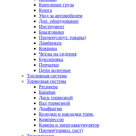
Крепление груза
Книга
Уход за автомобилем
Доп. оборудование
Инструмент
Брызговики
Прочее(сопут. товары)
Ламбрекен
Коврики
Чехлы на сидения
Буксировка
Перчатки
Цепи колесные
Топливная система
Тормозная система
Ресивера
Барабан
Диск тормозной
Вал тормозной
Диафрагма
Колодки и накладки торм.
Компрессор
Камера и энергоаккумулятор
Прочее(тормоз. сист)
Трансмиссия