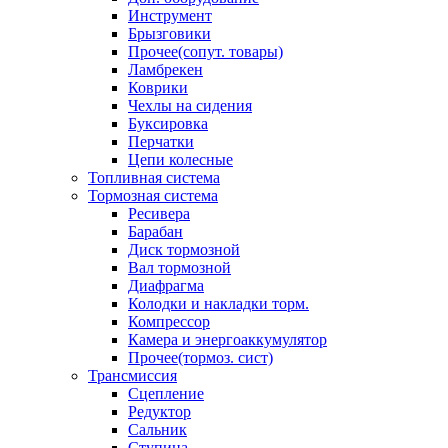
Инструмент
Брызговики
Прочее(сопут. товары)
Ламбрекен
Коврики
Чехлы на сидения
Буксировка
Перчатки
Цепи колесные
Топливная система
Тормозная система
Ресивера
Барабан
Диск тормозной
Вал тормозной
Диафрагма
Колодки и накладки торм.
Компрессор
Камера и энергоаккумулятор
Прочее(тормоз. сист)
Трансмиссия
Сцепление
Редуктор
Сальник
Ступица