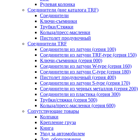
Рулевая колонка
Соединители (вне каталога TRF)
Соединители
Ключи-cъемники
Трубки/Стяжки
Кольца/пресс-масленки
Пистолет продувочный
Соединители TRF
Соединители из латуни (серия 100)
Соединители из латуни TRF-type (серия 150)
Ключи-съемники (серия 000)
Соединители из латуни W-type (серия 160)
Соединители из латуни С-type (серия 180)
Пистолет продувочный (серия 400)
Соединители из латуни S-type (серия 170)
Соединители из черных металлов (серия 200)
Соединители из пластика (серия 300)
Трубки/стяжки (серия 500)
Кольца/пресс-масленки (серия 600)
Сопутствующие товары
Колпаки
Крепление груза
Книга
Уход за автомобилем
Доп. оборудование