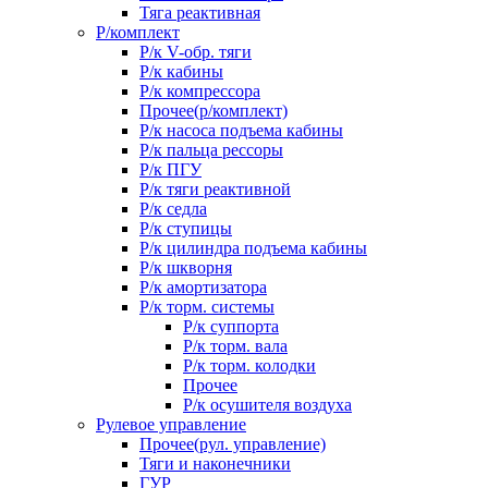
Тяга реактивная
Р/комплект
Р/к V-обр. тяги
Р/к кабины
Р/к компрессора
Прочее(р/комплект)
Р/к насоса подъема кабины
Р/к пальца рессоры
Р/к ПГУ
Р/к тяги реактивной
Р/к седла
Р/к ступицы
Р/к цилиндра подъема кабины
Р/к шкворня
Р/к амортизатора
Р/к торм. системы
Р/к суппорта
Р/к торм. вала
Р/к торм. колодки
Прочее
Р/к осушителя воздуха
Рулевое управление
Прочее(рул. управление)
Тяги и наконечники
ГУР