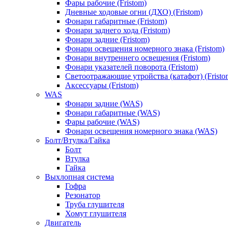
Фары рабочие (Fristom)
Дневные ходовые огни (ДХО) (Fristom)
Фонари габаритные (Fristom)
Фонари заднего хода (Fristom)
Фонари задние (Fristom)
Фонари освещения номерного знака (Fristom)
Фонари внутреннего освещения (Fristom)
Фонари указателей поворота (Fristom)
Светоотражающие утройства (катафот) (Fristo
Аксессуары (Fristom)
WAS
Фонари задние (WAS)
Фонари габаритные (WAS)
Фары рабочие (WAS)
Фонари освещения номерного знака (WAS)
Болт/Втулка/Гайка
Болт
Втулка
Гайка
Выхлопная система
Гофра
Резонатор
Труба глушителя
Хомут глушителя
Двигатель