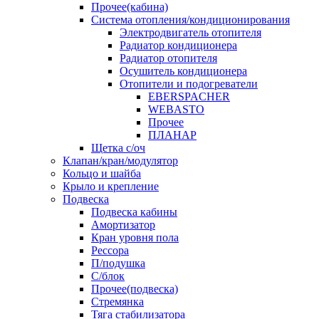
Прочее(кабина)
Система отопления/кондиционирования
Электродвигатель отопителя
Радиатор кондиционера
Радиатор отопителя
Осушитель кондиционера
Отопители и подогреватели
EBERSPACHER
WEBASTO
Прочее
ПЛАНАР
Щетка с/оч
Клапан/кран/модулятор
Кольцо и шайба
Крыло и крепление
Подвеска
Подвеска кабины
Амортизатор
Кран уровня пола
Рессора
П/подушка
С/блок
Прочее(подвеска)
Стремянка
Тяга стабилизатора