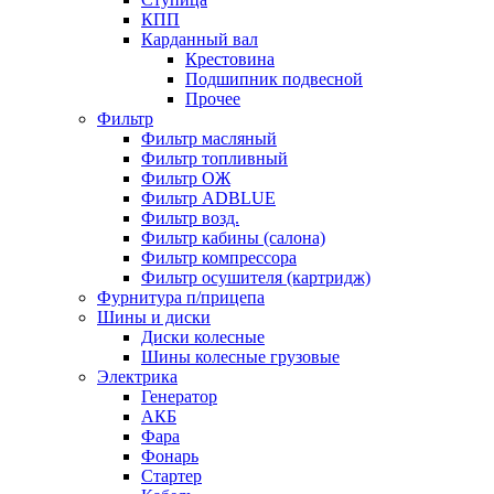
КПП
Карданный вал
Крестовина
Подшипник подвесной
Прочее
Фильтр
Фильтр масляный
Фильтр топливный
Фильтр ОЖ
Фильтр ADBLUE
Фильтр возд.
Фильтр кабины (салона)
Фильтр компрессора
Фильтр осушителя (картридж)
Фурнитура п/прицепа
Шины и диски
Диски колесные
Шины колесные грузовые
Электрика
Генератор
АКБ
Фара
Фонарь
Стартер