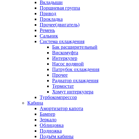
Вкладыши
Поршневая группа
Привод
Прокладка
Прочее(двигатель)
Ремень
Сальник
Система охлаждения
Бак расширительный
Вискомуфта
Интеркулер
Насос водяной
Патрубок охлаждения
Прочее
Радиатор охлаждения
Термостат
Хомут интеркулера
Турбокомпрессор
Кабина
Амортизатор капота
Бампер
Зеркало
Облицовка
Подножка
Подъём кабины