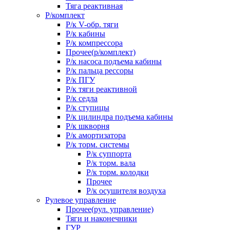
Тяга реактивная
Р/комплект
Р/к V-обр. тяги
Р/к кабины
Р/к компрессора
Прочее(р/комплект)
Р/к насоса подъема кабины
Р/к пальца рессоры
Р/к ПГУ
Р/к тяги реактивной
Р/к седла
Р/к ступицы
Р/к цилиндра подъема кабины
Р/к шкворня
Р/к амортизатора
Р/к торм. системы
Р/к суппорта
Р/к торм. вала
Р/к торм. колодки
Прочее
Р/к осушителя воздуха
Рулевое управление
Прочее(рул. управление)
Тяги и наконечники
ГУР