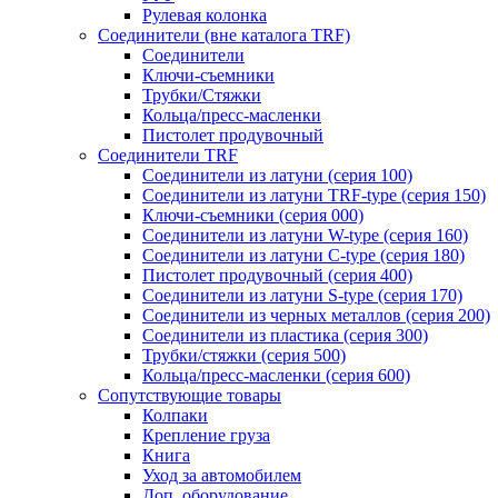
Рулевая колонка
Соединители (вне каталога TRF)
Соединители
Ключи-cъемники
Трубки/Стяжки
Кольца/пресс-масленки
Пистолет продувочный
Соединители TRF
Соединители из латуни (серия 100)
Соединители из латуни TRF-type (серия 150)
Ключи-съемники (серия 000)
Соединители из латуни W-type (серия 160)
Соединители из латуни С-type (серия 180)
Пистолет продувочный (серия 400)
Соединители из латуни S-type (серия 170)
Соединители из черных металлов (серия 200)
Соединители из пластика (серия 300)
Трубки/стяжки (серия 500)
Кольца/пресс-масленки (серия 600)
Сопутствующие товары
Колпаки
Крепление груза
Книга
Уход за автомобилем
Доп. оборудование