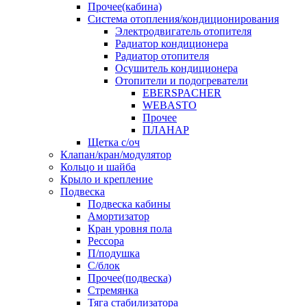
Прочее(кабина)
Система отопления/кондиционирования
Электродвигатель отопителя
Радиатор кондиционера
Радиатор отопителя
Осушитель кондиционера
Отопители и подогреватели
EBERSPACHER
WEBASTO
Прочее
ПЛАНАР
Щетка с/оч
Клапан/кран/модулятор
Кольцо и шайба
Крыло и крепление
Подвеска
Подвеска кабины
Амортизатор
Кран уровня пола
Рессора
П/подушка
С/блок
Прочее(подвеска)
Стремянка
Тяга стабилизатора