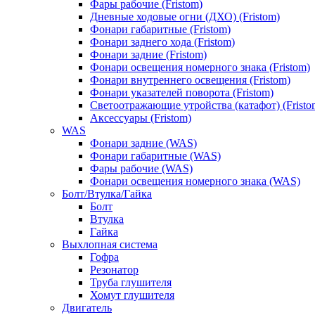
Фары рабочие (Fristom)
Дневные ходовые огни (ДХО) (Fristom)
Фонари габаритные (Fristom)
Фонари заднего хода (Fristom)
Фонари задние (Fristom)
Фонари освещения номерного знака (Fristom)
Фонари внутреннего освещения (Fristom)
Фонари указателей поворота (Fristom)
Светоотражающие утройства (катафот) (Fristo
Аксессуары (Fristom)
WAS
Фонари задние (WAS)
Фонари габаритные (WAS)
Фары рабочие (WAS)
Фонари освещения номерного знака (WAS)
Болт/Втулка/Гайка
Болт
Втулка
Гайка
Выхлопная система
Гофра
Резонатор
Труба глушителя
Хомут глушителя
Двигатель