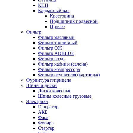
КПП
Карданный вал
Крестовина
Подшипник подвесной
Прочее
Фильтр
Фильтр масляный
Фильтр топливный
Фильтр ОЖ
Фильтр ADBLUE
Фильтр возд.
Фильтр кабины (салона)
Фильтр компрессора
Фильтр осушителя (картридж)
Фурнитура п/прицепа
Шины и диски
Диски колесные
Шины колесные грузовые
Электрика
Генератор
АКБ
Фара
Фонарь
Стартер