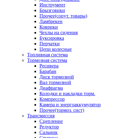
Инструмент
Брызговики
Прочее(сопут. товары)
Ламбрекен
Коврики
Чехлы на сидения
Буксировка
Перчатки
Цепи колесные
Топливная система
Тормозная система
Ресивера
Барабан
Диск тормозной
Вал тормозной
Диафрагма
Колодки и накладки торм.
Компрессор
Камера и энергоаккумулятор
Прочее(тормоз. сист)
Трансмиссия
Сцепление
Редуктор
Сальник
Ступица