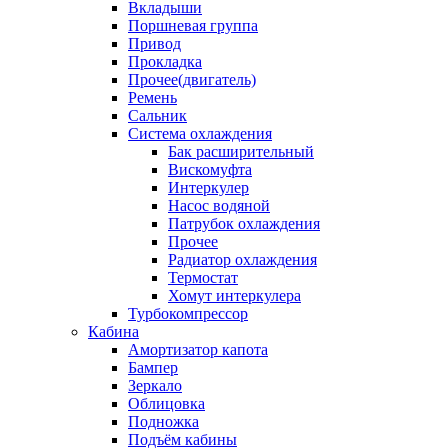
Вкладыши
Поршневая группа
Привод
Прокладка
Прочее(двигатель)
Ремень
Сальник
Система охлаждения
Бак расширительный
Вискомуфта
Интеркулер
Насос водяной
Патрубок охлаждения
Прочее
Радиатор охлаждения
Термостат
Хомут интеркулера
Турбокомпрессор
Кабина
Амортизатор капота
Бампер
Зеркало
Облицовка
Подножка
Подъём кабины