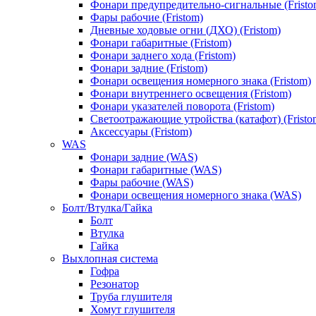
Фонари предупредительно-сигнальные (Fristo
Фары рабочие (Fristom)
Дневные ходовые огни (ДХО) (Fristom)
Фонари габаритные (Fristom)
Фонари заднего хода (Fristom)
Фонари задние (Fristom)
Фонари освещения номерного знака (Fristom)
Фонари внутреннего освещения (Fristom)
Фонари указателей поворота (Fristom)
Светоотражающие утройства (катафот) (Fristo
Аксессуары (Fristom)
WAS
Фонари задние (WAS)
Фонари габаритные (WAS)
Фары рабочие (WAS)
Фонари освещения номерного знака (WAS)
Болт/Втулка/Гайка
Болт
Втулка
Гайка
Выхлопная система
Гофра
Резонатор
Труба глушителя
Хомут глушителя