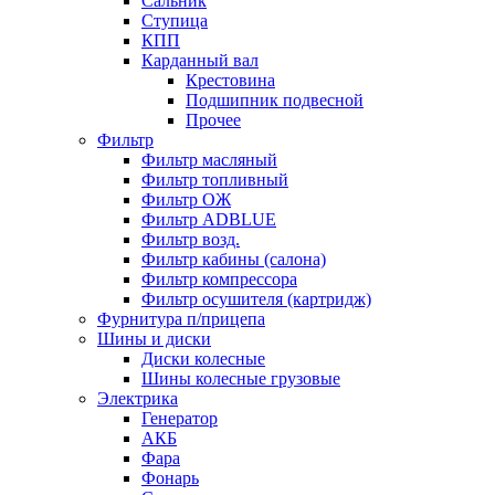
Сальник
Ступица
КПП
Карданный вал
Крестовина
Подшипник подвесной
Прочее
Фильтр
Фильтр масляный
Фильтр топливный
Фильтр ОЖ
Фильтр ADBLUE
Фильтр возд.
Фильтр кабины (салона)
Фильтр компрессора
Фильтр осушителя (картридж)
Фурнитура п/прицепа
Шины и диски
Диски колесные
Шины колесные грузовые
Электрика
Генератор
АКБ
Фара
Фонарь