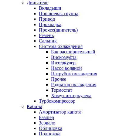
Двигатель
Вкладыши
Поршневая группа
Привод
Прокладка
Прочее(двигатель)
Ремень
Сальник
Система охлаждения
Бак расширительный
Вискомуфта
Интеркулер
Насос водяной
Патрубок охлаждения
Прочее
Радиатор охлаждения
Термостат
Хомут интеркулера
Турбокомпрессор
Кабина
Амортизатор капота
Бампер
Зеркало
Облицовка
Подножка