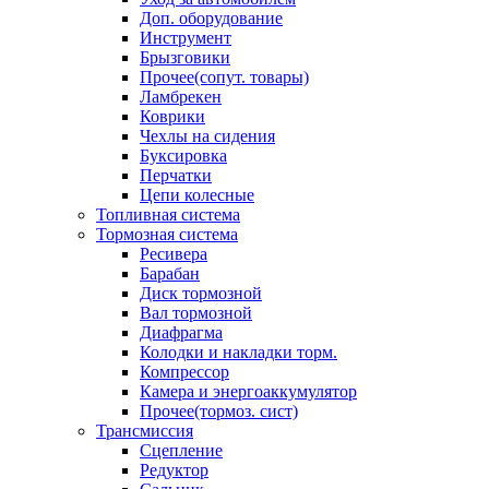
Доп. оборудование
Инструмент
Брызговики
Прочее(сопут. товары)
Ламбрекен
Коврики
Чехлы на сидения
Буксировка
Перчатки
Цепи колесные
Топливная система
Тормозная система
Ресивера
Барабан
Диск тормозной
Вал тормозной
Диафрагма
Колодки и накладки торм.
Компрессор
Камера и энергоаккумулятор
Прочее(тормоз. сист)
Трансмиссия
Сцепление
Редуктор