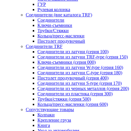
ГУР
Рулевая колонка
Соединители (вне каталога TRF)
Соединители
Ключи-cъемники
Трубки/Стяжки
Кольца/пресс-масленки
Пистолет продувочный
Соединители TRF
Соединители из латуни (серия 100)
Соединители из латуни TRF-type (серия 150)
Ключи-съемники (серия 000)
Соединители из латуни W-type (серия 160)
Соединители из латуни С-type (серия 180)
Пистолет продувочный (серия 400)
Соединители из латуни S-type (серия 170)
Соединители из черных металлов (серия 200)
Соединители из пластика (серия 300)
Трубки/стяжки (серия 500)
Кольца/пресс-масленки (серия 600)
Сопутствующие товары
Колпаки
Крепление груза
Книга
Уход за автомобилем