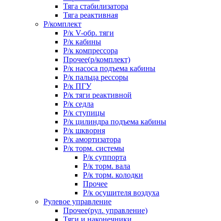
Тяга стабилизатора
Тяга реактивная
Р/комплект
Р/к V-обр. тяги
Р/к кабины
Р/к компрессора
Прочее(р/комплект)
Р/к насоса подъема кабины
Р/к пальца рессоры
Р/к ПГУ
Р/к тяги реактивной
Р/к седла
Р/к ступицы
Р/к цилиндра подъема кабины
Р/к шкворня
Р/к амортизатора
Р/к торм. системы
Р/к суппорта
Р/к торм. вала
Р/к торм. колодки
Прочее
Р/к осушителя воздуха
Рулевое управление
Прочее(рул. управление)
Тяги и наконечники