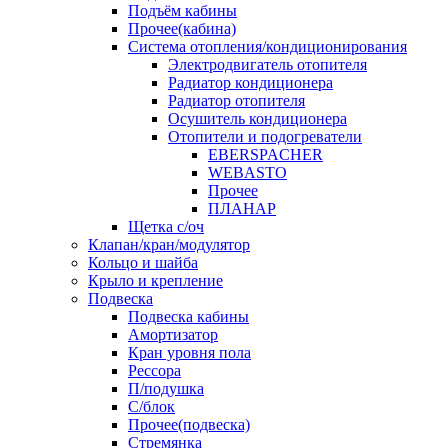
Подъём кабины
Прочее(кабина)
Система отопления/кондиционирования
Электродвигатель отопителя
Радиатор кондиционера
Радиатор отопителя
Осушитель кондиционера
Отопители и подогреватели
EBERSPACHER
WEBASTO
Прочее
ПЛАНАР
Щетка с/оч
Клапан/кран/модулятор
Кольцо и шайба
Крыло и крепление
Подвеска
Подвеска кабины
Амортизатор
Кран уровня пола
Рессора
П/подушка
С/блок
Прочее(подвеска)
Стремянка