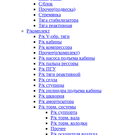
С/блок
Прочее(подвеска)
Стремянка
Тяга стабилизатора
Тяга реактивная
Р/комплект
Р/к V-обр. тяги
Р/к кабины
Р/к компрессора
Прочее(р/комплект)
Р/к насоса подъема кабины
Р/к пальца рессоры
Р/к ПГУ
Р/к тяги реактивной
Р/к седла
Р/к ступицы
Р/к цилиндра подъема кабины
Р/к шкворня
Р/к амортизатора
Р/к торм. системы
Р/к суппорта
Р/к торм. вала
Р/к торм. колодки
Прочее
Р/к осушителя воздуха