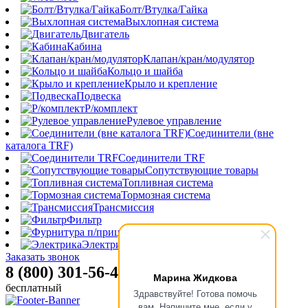
Болт/Втулка/Гайка
Выхлопная система
Двигатель
Кабина
Клапан/кран/модулятор
Кольцо и шайба
Крыло и крепление
Подвеска
Р/комплект
Рулевое управление
Соединители (вне
каталога TRF)
Соединители TRF
Сопутствующие товары
Топливная система
Тормозная система
Трансмиссия
Фильтр
Фурнитура п/прицепа
Электрика
Заказать звонок
8 (800) 301-56-47
Марина Жидкова
бесплатный
Здравствуйте! Готова помочь
вам. Напишите мне, если у