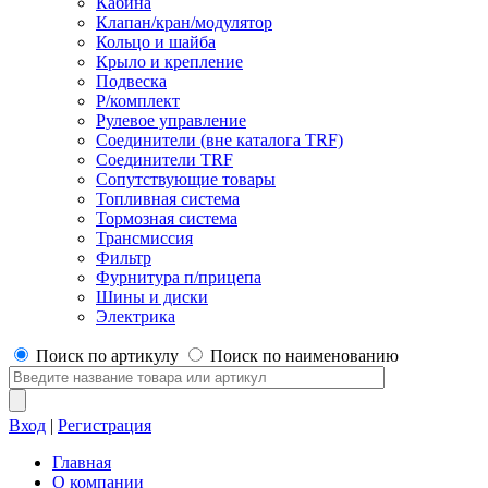
Кабина
Клапан/кран/модулятор
Кольцо и шайба
Крыло и крепление
Подвеска
Р/комплект
Рулевое управление
Соединители (вне каталога TRF)
Соединители TRF
Сопутствующие товары
Топливная система
Тормозная система
Трансмиссия
Фильтр
Фурнитура п/прицепа
Шины и диски
Электрика
Поиск по артикулу
Поиск по наименованию
Вход
|
Регистрация
Главная
О компании