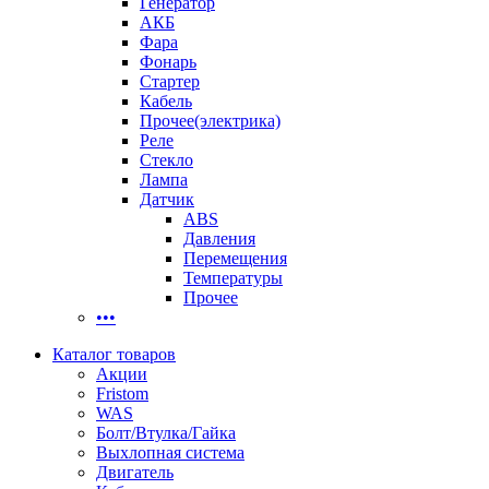
Генератор
АКБ
Фара
Фонарь
Стартер
Кабель
Прочее(электрика)
Реле
Стекло
Лампа
Датчик
ABS
Давления
Перемещения
Температуры
Прочее
•••
Каталог товаров
Акции
Fristom
WAS
Болт/Втулка/Гайка
Выхлопная система
Двигатель