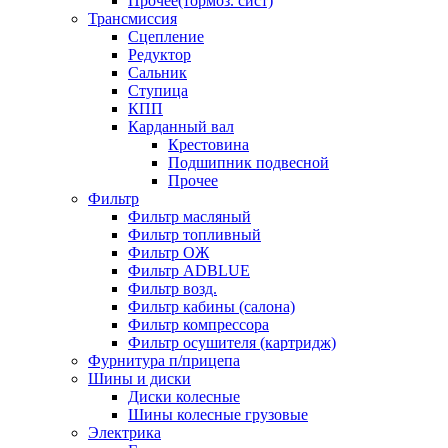
Прочее(тормоз. сист)
Трансмиссия
Сцепление
Редуктор
Сальник
Ступица
КПП
Карданный вал
Крестовина
Подшипник подвесной
Прочее
Фильтр
Фильтр масляный
Фильтр топливный
Фильтр ОЖ
Фильтр ADBLUE
Фильтр возд.
Фильтр кабины (салона)
Фильтр компрессора
Фильтр осушителя (картридж)
Фурнитура п/прицепа
Шины и диски
Диски колесные
Шины колесные грузовые
Электрика