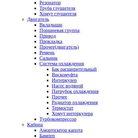
Резонатор
Труба глушителя
Хомут глушителя
Двигатель
Вкладыши
Поршневая группа
Привод
Прокладка
Прочее(двигатель)
Ремень
Сальник
Система охлаждения
Бак расширительный
Вискомуфта
Интеркулер
Насос водяной
Патрубок охлаждения
Прочее
Радиатор охлаждения
Термостат
Хомут интеркулера
Турбокомпрессор
Кабина
Амортизатор капота
Бампер