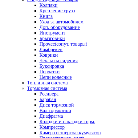
Колпаки
Крепление груза
Книга
Уход за автомобилем
Доп. оборудование
Инструмент
Брызговики
Прочее(сопут. товары)
Ламбрекен
Коврики
Чехлы на сидения
Буксировка
Перчатки
Цепи колесные
Топливная система
Тормозная система
Ресивера
Барабан
Диск тормозной
Вал тормозной
Диафрагма
Колодки и накладки торм.
Компрессор
Камера и энергоаккумулятор