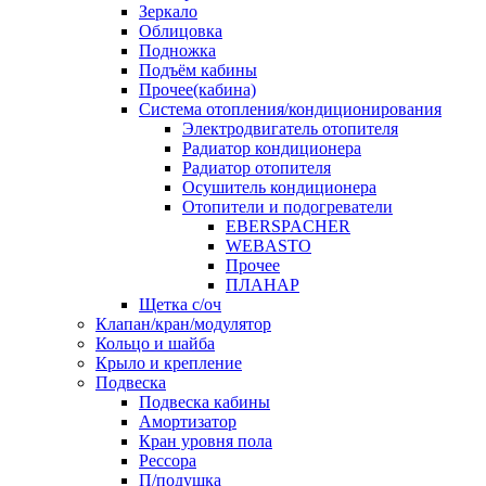
Зеркало
Облицовка
Подножка
Подъём кабины
Прочее(кабина)
Система отопления/кондиционирования
Электродвигатель отопителя
Радиатор кондиционера
Радиатор отопителя
Осушитель кондиционера
Отопители и подогреватели
EBERSPACHER
WEBASTO
Прочее
ПЛАНАР
Щетка с/оч
Клапан/кран/модулятор
Кольцо и шайба
Крыло и крепление
Подвеска
Подвеска кабины
Амортизатор
Кран уровня пола
Рессора
П/подушка