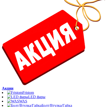
Акции
Fristom
LED фары
WAS
Болт/Втулка/Гайка