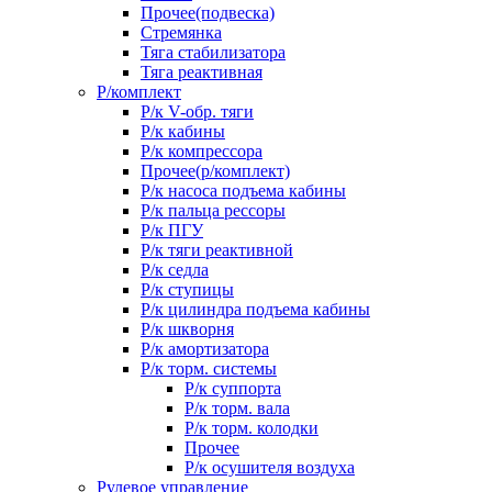
Прочее(подвеска)
Стремянка
Тяга стабилизатора
Тяга реактивная
Р/комплект
Р/к V-обр. тяги
Р/к кабины
Р/к компрессора
Прочее(р/комплект)
Р/к насоса подъема кабины
Р/к пальца рессоры
Р/к ПГУ
Р/к тяги реактивной
Р/к седла
Р/к ступицы
Р/к цилиндра подъема кабины
Р/к шкворня
Р/к амортизатора
Р/к торм. системы
Р/к суппорта
Р/к торм. вала
Р/к торм. колодки
Прочее
Р/к осушителя воздуха
Рулевое управление