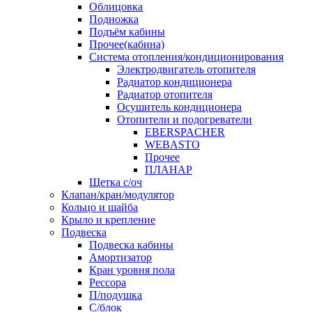
Облицовка
Подножка
Подъём кабины
Прочее(кабина)
Система отопления/кондиционирования
Электродвигатель отопителя
Радиатор кондиционера
Радиатор отопителя
Осушитель кондиционера
Отопители и подогреватели
EBERSPACHER
WEBASTO
Прочее
ПЛАНАР
Щетка с/оч
Клапан/кран/модулятор
Кольцо и шайба
Крыло и крепление
Подвеска
Подвеска кабины
Амортизатор
Кран уровня пола
Рессора
П/подушка
С/блок