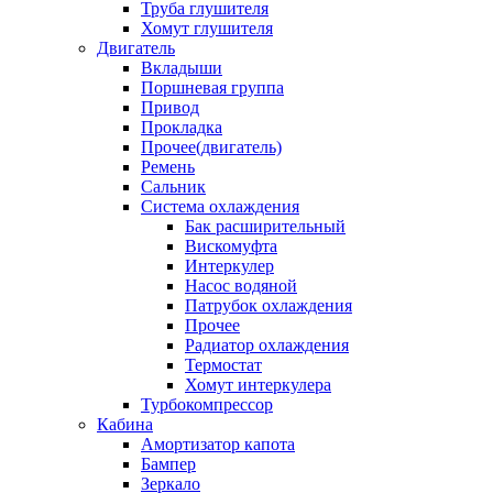
Труба глушителя
Хомут глушителя
Двигатель
Вкладыши
Поршневая группа
Привод
Прокладка
Прочее(двигатель)
Ремень
Сальник
Система охлаждения
Бак расширительный
Вискомуфта
Интеркулер
Насос водяной
Патрубок охлаждения
Прочее
Радиатор охлаждения
Термостат
Хомут интеркулера
Турбокомпрессор
Кабина
Амортизатор капота
Бампер
Зеркало