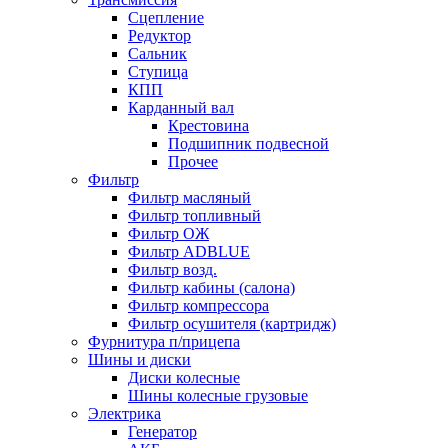
Сцепление
Редуктор
Сальник
Ступица
КПП
Карданный вал
Крестовина
Подшипник подвесной
Прочее
Фильтр
Фильтр масляный
Фильтр топливный
Фильтр ОЖ
Фильтр ADBLUE
Фильтр возд.
Фильтр кабины (салона)
Фильтр компрессора
Фильтр осушителя (картридж)
Фурнитура п/прицепа
Шины и диски
Диски колесные
Шины колесные грузовые
Электрика
Генератор