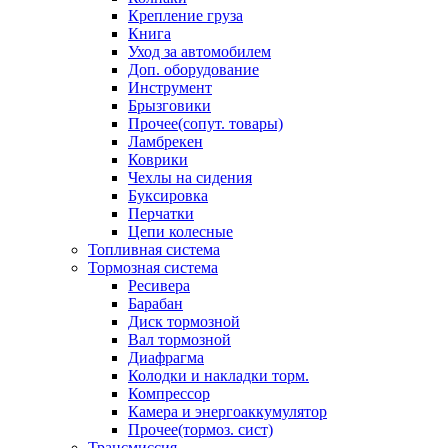
Крепление груза
Книга
Уход за автомобилем
Доп. оборудование
Инструмент
Брызговики
Прочее(сопут. товары)
Ламбрекен
Коврики
Чехлы на сидения
Буксировка
Перчатки
Цепи колесные
Топливная система
Тормозная система
Ресивера
Барабан
Диск тормозной
Вал тормозной
Диафрагма
Колодки и накладки торм.
Компрессор
Камера и энергоаккумулятор
Прочее(тормоз. сист)
Трансмиссия