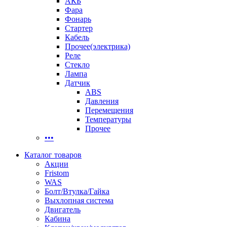
АКБ
Фара
Фонарь
Стартер
Кабель
Прочее(электрика)
Реле
Стекло
Лампа
Датчик
ABS
Давления
Перемещения
Температуры
Прочее
•••
Каталог товаров
Акции
Fristom
WAS
Болт/Втулка/Гайка
Выхлопная система
Двигатель
Кабина