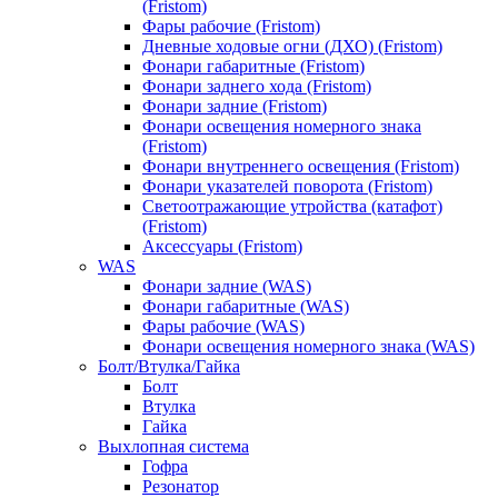
(Fristom)
Фары рабочие (Fristom)
Дневные ходовые огни (ДХО) (Fristom)
Фонари габаритные (Fristom)
Фонари заднего хода (Fristom)
Фонари задние (Fristom)
Фонари освещения номерного знака
(Fristom)
Фонари внутреннего освещения (Fristom)
Фонари указателей поворота (Fristom)
Светоотражающие утройства (катафот)
(Fristom)
Аксессуары (Fristom)
WAS
Фонари задние (WAS)
Фонари габаритные (WAS)
Фары рабочие (WAS)
Фонари освещения номерного знака (WAS)
Болт/Втулка/Гайка
Болт
Втулка
Гайка
Выхлопная система
Гофра
Резонатор