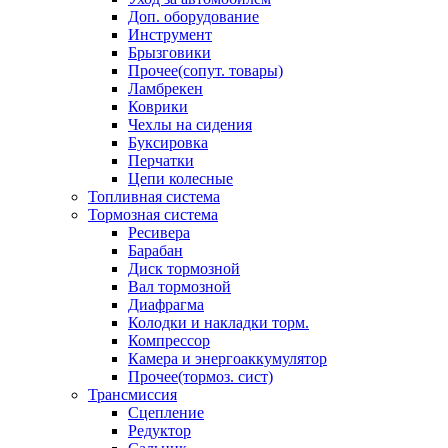
Доп. оборудование
Инструмент
Брызговики
Прочее(сопут. товары)
Ламбрекен
Коврики
Чехлы на сидения
Буксировка
Перчатки
Цепи колесные
Топливная система
Тормозная система
Ресивера
Барабан
Диск тормозной
Вал тормозной
Диафрагма
Колодки и накладки торм.
Компрессор
Камера и энергоаккумулятор
Прочее(тормоз. сист)
Трансмиссия
Сцепление
Редуктор