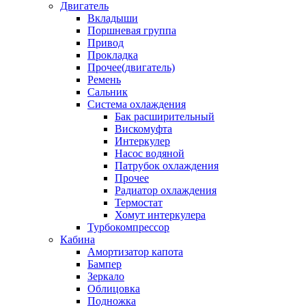
Двигатель
Вкладыши
Поршневая группа
Привод
Прокладка
Прочее(двигатель)
Ремень
Сальник
Система охлаждения
Бак расширительный
Вискомуфта
Интеркулер
Насос водяной
Патрубок охлаждения
Прочее
Радиатор охлаждения
Термостат
Хомут интеркулера
Турбокомпрессор
Кабина
Амортизатор капота
Бампер
Зеркало
Облицовка
Подножка