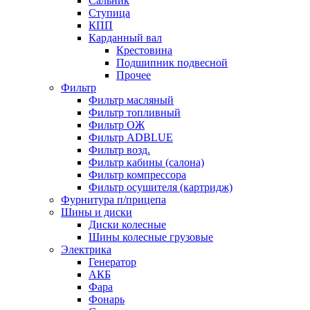
Сальник
Ступица
КПП
Карданный вал
Крестовина
Подшипник подвесной
Прочее
Фильтр
Фильтр масляный
Фильтр топливный
Фильтр ОЖ
Фильтр ADBLUE
Фильтр возд.
Фильтр кабины (салона)
Фильтр компрессора
Фильтр осушителя (картридж)
Фурнитура п/прицепа
Шины и диски
Диски колесные
Шины колесные грузовые
Электрика
Генератор
АКБ
Фара
Фонарь