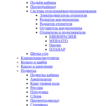
Подъём кабины
Прочее(кабина)
Система отопления/кондиционирования
Электродвигатель отопителя
Радиатор кондиционера
Радиатор отопителя
Осушитель кондиционера
Отопители и подогреватели
EBERSPACHER
WEBASTO
Прочее
ПЛАНАР
Щетка с/оч
Клапан/кран/модулятор
Кольцо и шайба
Крыло и крепление
Подвеска
Подвеска кабины
Амортизатор
Кран уровня пола
Рессора
П/подушка
С/блок
Прочее(подвеска)
Стремянка