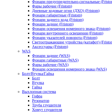
Фонари предупредительно-сигнальные (Fristo
Фары рабочие (Fristom)
Дневные ходовые огни (ДХО) (Fristom)
Фонари габаритные (Fristom)
Фонари заднего хода (Fristom)
Фонари задние (Fristom)
Фонари освещения номерного знака (Fristom)
Фонари внутреннего освещения (Fristom)
Фонари указателей поворота (Fristom)
Светоотражающие утройства (катафот) (Fristo
Аксессуары (Fristom)
WAS
Фонари задние (WAS)
Фонари габаритные (WAS)
Фары рабочие (WAS)
Фонари освещения номерного знака (WAS)
Болт/Втулка/Гайка
Болт
Втулка
Гайка
Выхлопная система
Гофра
Резонатор
Труба глушителя
Хомут глушителя