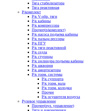
Тяга стабилизатора
Тяга реактивная
Р/комплект
Р/к V-обр. тяги
Р/к кабины
Р/к компрессора
Прочее(р/комплект)
Р/к насоса подъема кабины
Р/к пальца рессоры
Р/к ПГУ
Р/к тяги реактивной
Р/к седла
Р/к ступицы
Р/к цилиндра подъема кабины
Р/к шкворня
Р/к амортизатора
Р/к торм. системы
Р/к суппорта
Р/к торм. вала
Р/к торм. колодки
Прочее
Р/к осушителя воздуха
Рулевое управление
Прочее(рул. управление)
Тяги и наконечники