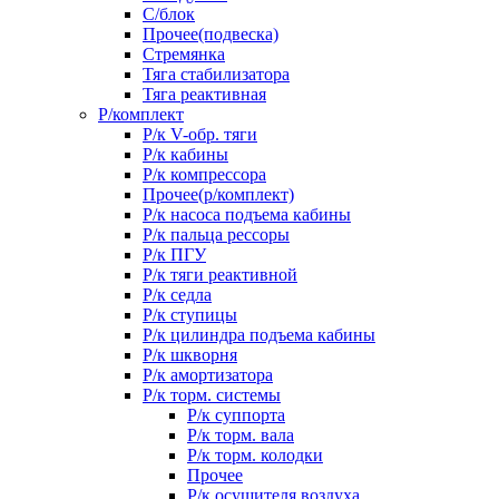
С/блок
Прочее(подвеска)
Стремянка
Тяга стабилизатора
Тяга реактивная
Р/комплект
Р/к V-обр. тяги
Р/к кабины
Р/к компрессора
Прочее(р/комплект)
Р/к насоса подъема кабины
Р/к пальца рессоры
Р/к ПГУ
Р/к тяги реактивной
Р/к седла
Р/к ступицы
Р/к цилиндра подъема кабины
Р/к шкворня
Р/к амортизатора
Р/к торм. системы
Р/к суппорта
Р/к торм. вала
Р/к торм. колодки
Прочее
Р/к осушителя воздуха