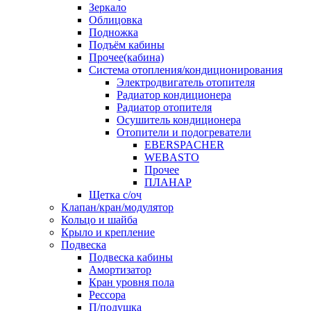
Зеркало
Облицовка
Подножка
Подъём кабины
Прочее(кабина)
Система отопления/кондиционирования
Электродвигатель отопителя
Радиатор кондиционера
Радиатор отопителя
Осушитель кондиционера
Отопители и подогреватели
EBERSPACHER
WEBASTO
Прочее
ПЛАНАР
Щетка с/оч
Клапан/кран/модулятор
Кольцо и шайба
Крыло и крепление
Подвеска
Подвеска кабины
Амортизатор
Кран уровня пола
Рессора
П/подушка