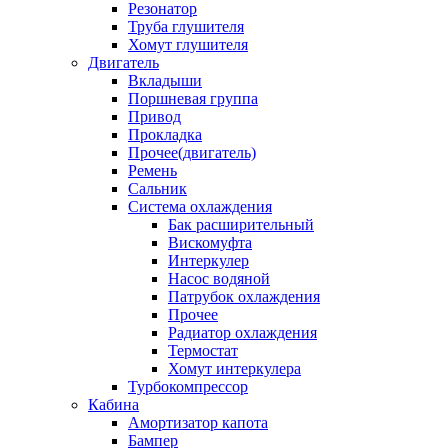
Резонатор
Труба глушителя
Хомут глушителя
Двигатель
Вкладыши
Поршневая группа
Привод
Прокладка
Прочее(двигатель)
Ремень
Сальник
Система охлаждения
Бак расширительный
Вискомуфта
Интеркулер
Насос водяной
Патрубок охлаждения
Прочее
Радиатор охлаждения
Термостат
Хомут интеркулера
Турбокомпрессор
Кабина
Амортизатор капота
Бампер