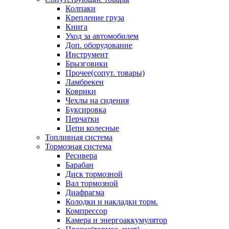
Колпаки
Крепление груза
Книга
Уход за автомобилем
Доп. оборудование
Инструмент
Брызговики
Прочее(сопут. товары)
Ламбрекен
Коврики
Чехлы на сидения
Буксировка
Перчатки
Цепи колесные
Топливная система
Тормозная система
Ресивера
Барабан
Диск тормозной
Вал тормозной
Диафрагма
Колодки и накладки торм.
Компрессор
Камера и энергоаккумулятор