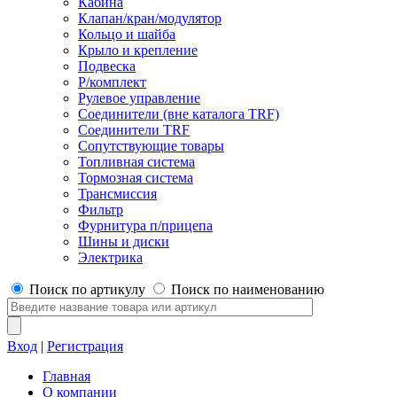
Кабина
Клапан/кран/модулятор
Кольцо и шайба
Крыло и крепление
Подвеска
Р/комплект
Рулевое управление
Соединители (вне каталога TRF)
Соединители TRF
Сопутствующие товары
Топливная система
Тормозная система
Трансмиссия
Фильтр
Фурнитура п/прицепа
Шины и диски
Электрика
Поиск по артикулу
Поиск по наименованию
Вход
|
Регистрация
Главная
О компании