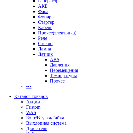
Генератор
АКБ
Фара
Фонарь
Стартер
Кабель
Прочее(электрика)
Реле
Стекло
Лампа
Датчик
ABS
Давления
Перемещения
Температуры
Прочее
•••
Каталог товаров
Акции
Fristom
WAS
Болт/Втулка/Гайка
Выхлопная система
Двигатель