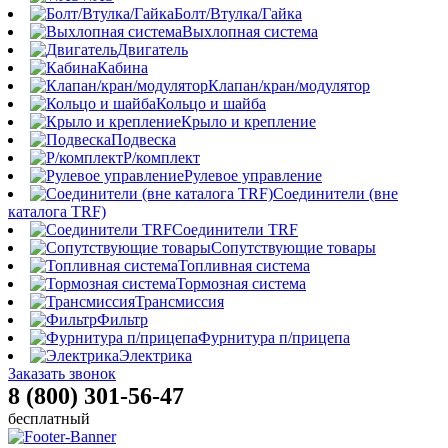
Болт/Втулка/Гайка
Выхлопная система
Двигатель
Кабина
Клапан/кран/модулятор
Кольцо и шайба
Крыло и крепление
Подвеска
Р/комплект
Рулевое управление
Соединители (вне
каталога TRF)
Соединители TRF
Сопутствующие товары
Топливная система
Тормозная система
Трансмиссия
Фильтр
Фурнитура п/прицепа
Электрика
Заказать звонок
8 (800) 301-56-47
бесплатный