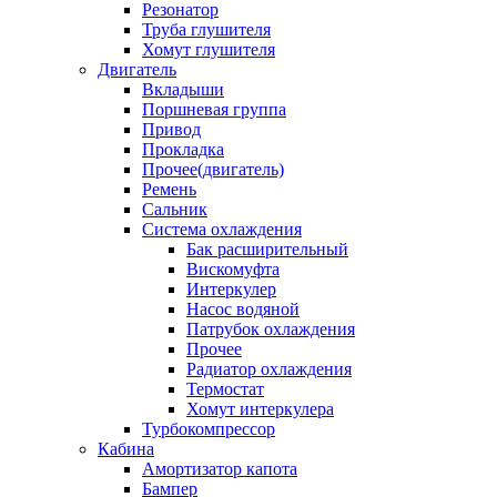
Резонатор
Труба глушителя
Хомут глушителя
Двигатель
Вкладыши
Поршневая группа
Привод
Прокладка
Прочее(двигатель)
Ремень
Сальник
Система охлаждения
Бак расширительный
Вискомуфта
Интеркулер
Насос водяной
Патрубок охлаждения
Прочее
Радиатор охлаждения
Термостат
Хомут интеркулера
Турбокомпрессор
Кабина
Амортизатор капота
Бампер