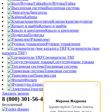
Болт/Втулка/Гайка
Выхлопная система
Двигатель
Кабина
Клапан/кран/модулятор
Кольцо и шайба
Крыло и крепление
Подвеска
Р/комплект
Рулевое управление
Соединители (вне
каталога TRF)
Соединители TRF
Сопутствующие товары
Топливная система
Тормозная система
Трансмиссия
Фильтр
Фурнитура п/прицепа
Электрика
Заказать звонок
8 (800) 301-56-47
Марина Жидкова
бесплатный
Здравствуйте! Готова помочь
вам. Напишите мне, если у