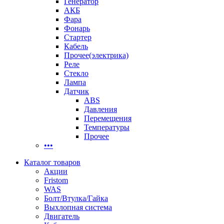
Генератор
АКБ
Фара
Фонарь
Стартер
Кабель
Прочее(электрика)
Реле
Стекло
Лампа
Датчик
ABS
Давления
Перемещения
Температуры
Прочее
•••
Каталог товаров
Акции
Fristom
WAS
Болт/Втулка/Гайка
Выхлопная система
Двигатель