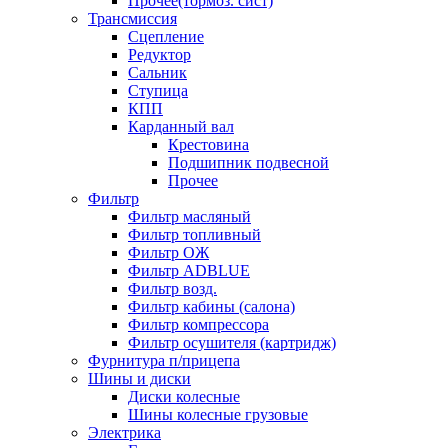
Прочее(тормоз. сист)
Трансмиссия
Сцепление
Редуктор
Сальник
Ступица
КПП
Карданный вал
Крестовина
Подшипник подвесной
Прочее
Фильтр
Фильтр масляный
Фильтр топливный
Фильтр ОЖ
Фильтр ADBLUE
Фильтр возд.
Фильтр кабины (салона)
Фильтр компрессора
Фильтр осушителя (картридж)
Фурнитура п/прицепа
Шины и диски
Диски колесные
Шины колесные грузовые
Электрика