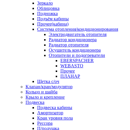
Зеркало
Облицовка
Подножка
Подъём кабины
Прочее(кабина)
Система отопления/кондиционирования
Электродвигатель отопителя
Радиатор кондиционера
Радиатор отопителя
Осушитель кондиционера
Отопители и подогреватели
EBERSPACHER
WEBASTO
Прочее
ПЛАНАР
Щетка с/оч
Клапан/кран/модулятор
Кольцо и шайба
Крыло и крепление
Подвеска
Подвеска кабины
Амортизатор
Кран уровня пола
Рессора
П/подушка