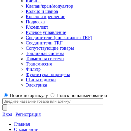
Кабина
Клапан/кран/модулятор
Кольцо и шайба
Крыло и крепление
Подвеска
Р/комплект
Рулевое управление
Соединители (вне каталога TRF)
Соединители TRF
Сопутствующие товары
Топливная система
Тормозная система
Трансмиссия
Фильтр
Фурнитура п/прицепа
Шины и диски
Электрика
Поиск по артикулу
Поиск по наименованию
Вход
|
Регистрация
Главная
О компании