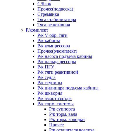
С/блок
Прочее(подвеска)
Стремянка
Тяга стабилизатора
Тяга реактивная
Р/комплект
Р/к V-обр. тяги
Р/к кабины
Р/к компрессора
Прочее(р/комплект)
Р/к насоса подъема кабины
Р/к пальца рессоры
Р/к ПГУ
Р/к тяги реактивной
Р/к седла
Р/к ступицы
Р/к цилиндра подъема кабины
Р/к шкворня
Р/к амортизатора
Р/к торм. системы
Р/к суппорта
Р/к торм. вала
Р/к торм. колодки
Прочее
Р/к осушителя воздуха