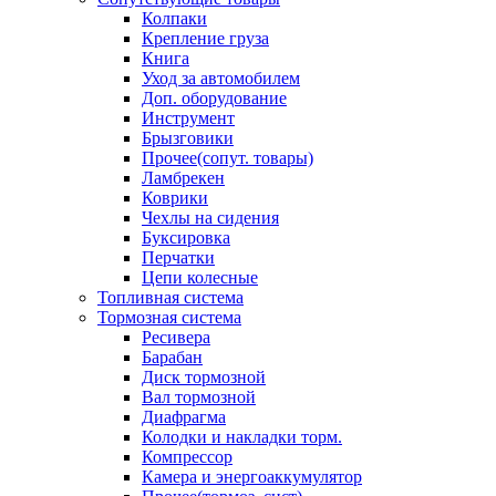
Колпаки
Крепление груза
Книга
Уход за автомобилем
Доп. оборудование
Инструмент
Брызговики
Прочее(сопут. товары)
Ламбрекен
Коврики
Чехлы на сидения
Буксировка
Перчатки
Цепи колесные
Топливная система
Тормозная система
Ресивера
Барабан
Диск тормозной
Вал тормозной
Диафрагма
Колодки и накладки торм.
Компрессор
Камера и энергоаккумулятор