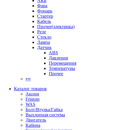
АКБ
Фара
Фонарь
Стартер
Кабель
Прочее(электрика)
Реле
Стекло
Лампа
Датчик
ABS
Давления
Перемещения
Температуры
Прочее
•••
Каталог товаров
Акции
Fristom
WAS
Болт/Втулка/Гайка
Выхлопная система
Двигатель
Кабина