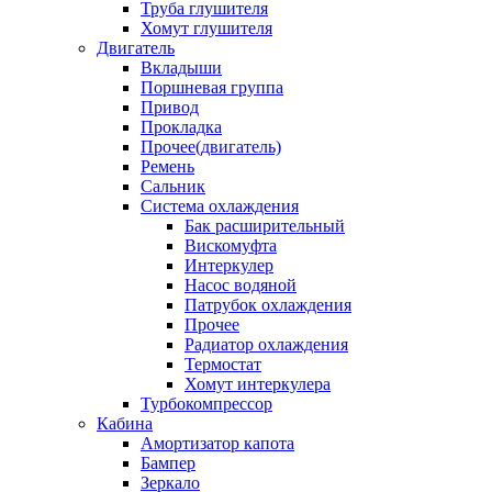
Труба глушителя
Хомут глушителя
Двигатель
Вкладыши
Поршневая группа
Привод
Прокладка
Прочее(двигатель)
Ремень
Сальник
Система охлаждения
Бак расширительный
Вискомуфта
Интеркулер
Насос водяной
Патрубок охлаждения
Прочее
Радиатор охлаждения
Термостат
Хомут интеркулера
Турбокомпрессор
Кабина
Амортизатор капота
Бампер
Зеркало