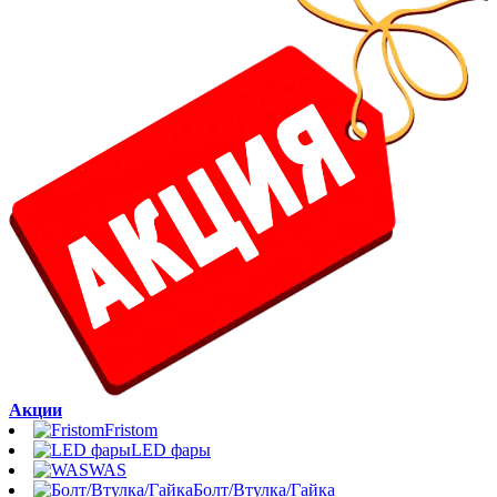
Акции
Fristom
LED фары
WAS
Болт/Втулка/Гайка