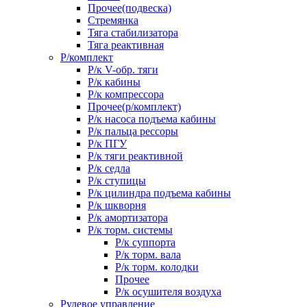
Прочее(подвеска)
Стремянка
Тяга стабилизатора
Тяга реактивная
Р/комплект
Р/к V-обр. тяги
Р/к кабины
Р/к компрессора
Прочее(р/комплект)
Р/к насоса подъема кабины
Р/к пальца рессоры
Р/к ПГУ
Р/к тяги реактивной
Р/к седла
Р/к ступицы
Р/к цилиндра подъема кабины
Р/к шкворня
Р/к амортизатора
Р/к торм. системы
Р/к суппорта
Р/к торм. вала
Р/к торм. колодки
Прочее
Р/к осушителя воздуха
Рулевое управление