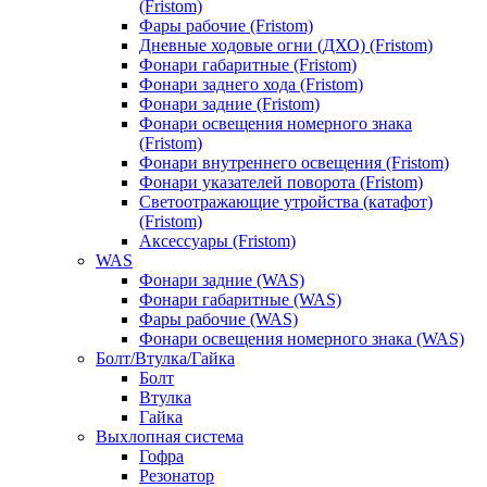
(Fristom)
Фары рабочие (Fristom)
Дневные ходовые огни (ДХО) (Fristom)
Фонари габаритные (Fristom)
Фонари заднего хода (Fristom)
Фонари задние (Fristom)
Фонари освещения номерного знака
(Fristom)
Фонари внутреннего освещения (Fristom)
Фонари указателей поворота (Fristom)
Светоотражающие утройства (катафот)
(Fristom)
Аксессуары (Fristom)
WAS
Фонари задние (WAS)
Фонари габаритные (WAS)
Фары рабочие (WAS)
Фонари освещения номерного знака (WAS)
Болт/Втулка/Гайка
Болт
Втулка
Гайка
Выхлопная система
Гофра
Резонатор