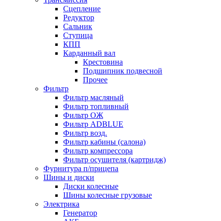
Сцепление
Редуктор
Сальник
Ступица
КПП
Карданный вал
Крестовина
Подшипник подвесной
Прочее
Фильтр
Фильтр масляный
Фильтр топливный
Фильтр ОЖ
Фильтр ADBLUE
Фильтр возд.
Фильтр кабины (салона)
Фильтр компрессора
Фильтр осушителя (картридж)
Фурнитура п/прицепа
Шины и диски
Диски колесные
Шины колесные грузовые
Электрика
Генератор