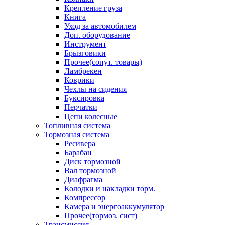
Крепление груза
Книга
Уход за автомобилем
Доп. оборудование
Инструмент
Брызговики
Прочее(сопут. товары)
Ламбрекен
Коврики
Чехлы на сидения
Буксировка
Перчатки
Цепи колесные
Топливная система
Тормозная система
Ресивера
Барабан
Диск тормозной
Вал тормозной
Диафрагма
Колодки и накладки торм.
Компрессор
Камера и энергоаккумулятор
Прочее(тормоз. сист)
Трансмиссия