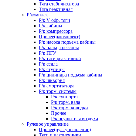
Тяга стабилизатора
Тяга реактивная
Р/комплект
Р/к V-обр. тяги
Р/к кабины
Р/к компрессора
Прочее(р/комплект)
Р/к насоса подъема кабины
Р/к пальца рессоры
Р/к ПГУ
Р/к тяги реактивной
Р/к седла
Р/к ступицы
Р/к цилиндра подъема кабины
Р/к шкворня
Р/к амортизатора
Р/к торм. системы
Р/к суппорта
Р/к торм. вала
Р/к торм. колодки
Прочее
Р/к осушителя воздуха
Рулевое управление
Прочее(рул. управление)
Тяги и наконечники