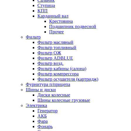
Сальник
Ступица
КПП
Карданный вал
Крестовина
Подшипник подвесной
Прочее
Фильтр
Фильтр масляный
Фильтр топливный
Фильтр ОЖ
Фильтр ADBLUE
Фильтр возд.
Фильтр кабины (салона)
Фильтр компрессора
Фильтр осушителя (картридж)
Фурнитура п/прицепа
Шины и диски
Диски колесные
Шины колесные грузовые
Электрика
Генератор
АКБ
Фара
Фонарь