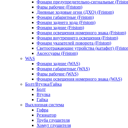
Фонари предупредительно-сигнальные (Fristo
Фары рабочие (Fristom)
Дневные ходовые огни (ДХО) (Fristom)
Фонари габаритные (Fristom)
Фонари заднего хода (Fristom)
Фонари задние (Fristom)
Фонари освещения номерного знака (Fristom)
Фонари внутреннего освещения (Fristom)
Фонари указателей поворота (Fristom)
Светоотражающие утройства (катафот) (Fristo
Аксессуары (Fristom)
WAS
Фонари задние (WAS)
Фонари габаритные (WAS)
Фары рабочие (WAS)
Фонари освещения номерного знака (WAS)
Болт/Втулка/Гайка
Болт
Втулка
Гайка
Выхлопная система
Гофра
Резонатор
Труба глушителя
Хомут глушителя