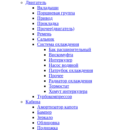
Двигатель
Вкладыши
Поршневая группа
Привод
Прокладка
Прочее(двигатель)
Ремень
Сальник
Система охлаждения
Бак расширительный
Вискомуфта
Интеркулер
Насос водяной
Патрубок охлаждения
Прочее
Радиатор охлаждения
Термостат
Хомут интеркулера
Турбокомпрессор
Кабина
Амортизатор капота
Бампер
Зеркало
Облицовка
Подножка