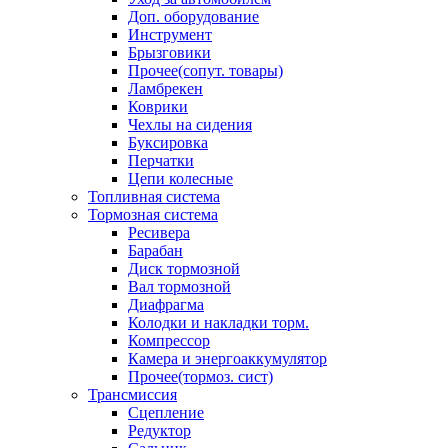
Доп. оборудование
Инструмент
Брызговики
Прочее(сопут. товары)
Ламбрекен
Коврики
Чехлы на сидения
Буксировка
Перчатки
Цепи колесные
Топливная система
Тормозная система
Ресивера
Барабан
Диск тормозной
Вал тормозной
Диафрагма
Колодки и накладки торм.
Компрессор
Камера и энергоаккумулятор
Прочее(тормоз. сист)
Трансмиссия
Сцепление
Редуктор