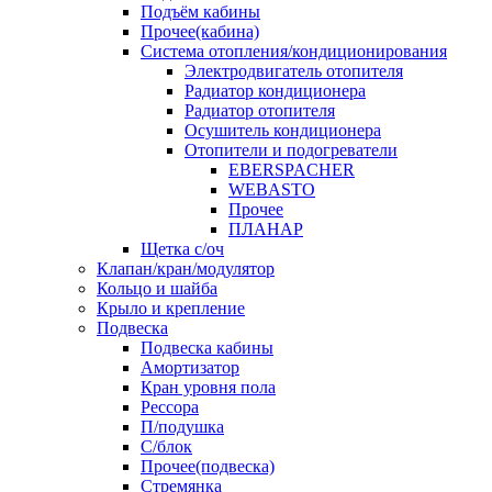
Подъём кабины
Прочее(кабина)
Система отопления/кондиционирования
Электродвигатель отопителя
Радиатор кондиционера
Радиатор отопителя
Осушитель кондиционера
Отопители и подогреватели
EBERSPACHER
WEBASTO
Прочее
ПЛАНАР
Щетка с/оч
Клапан/кран/модулятор
Кольцо и шайба
Крыло и крепление
Подвеска
Подвеска кабины
Амортизатор
Кран уровня пола
Рессора
П/подушка
С/блок
Прочее(подвеска)
Стремянка