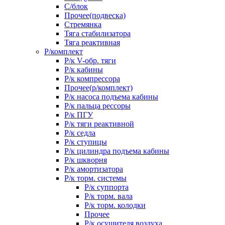
С/блок
Прочее(подвеска)
Стремянка
Тяга стабилизатора
Тяга реактивная
Р/комплект
Р/к V-обр. тяги
Р/к кабины
Р/к компрессора
Прочее(р/комплект)
Р/к насоса подъема кабины
Р/к пальца рессоры
Р/к ПГУ
Р/к тяги реактивной
Р/к седла
Р/к ступицы
Р/к цилиндра подъема кабины
Р/к шкворня
Р/к амортизатора
Р/к торм. системы
Р/к суппорта
Р/к торм. вала
Р/к торм. колодки
Прочее
Р/к осушителя воздуха