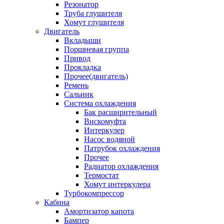
Резонатор
Труба глушителя
Хомут глушителя
Двигатель
Вкладыши
Поршневая группа
Привод
Прокладка
Прочее(двигатель)
Ремень
Сальник
Система охлаждения
Бак расширительный
Вискомуфта
Интеркулер
Насос водяной
Патрубок охлаждения
Прочее
Радиатор охлаждения
Термостат
Хомут интеркулера
Турбокомпрессор
Кабина
Амортизатор капота
Бампер