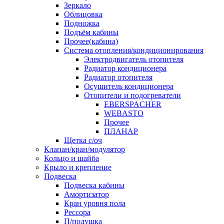
Зеркало
Облицовка
Подножка
Подъём кабины
Прочее(кабина)
Система отопления/кондиционирования
Электродвигатель отопителя
Радиатор кондиционера
Радиатор отопителя
Осушитель кондиционера
Отопители и подогреватели
EBERSPACHER
WEBASTO
Прочее
ПЛАНАР
Щетка с/оч
Клапан/кран/модулятор
Кольцо и шайба
Крыло и крепление
Подвеска
Подвеска кабины
Амортизатор
Кран уровня пола
Рессора
П/подушка