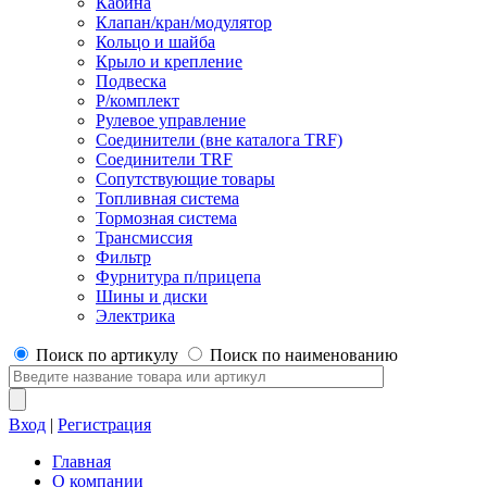
Кабина
Клапан/кран/модулятор
Кольцо и шайба
Крыло и крепление
Подвеска
Р/комплект
Рулевое управление
Соединители (вне каталога TRF)
Соединители TRF
Сопутствующие товары
Топливная система
Тормозная система
Трансмиссия
Фильтр
Фурнитура п/прицепа
Шины и диски
Электрика
Поиск по артикулу
Поиск по наименованию
Вход
|
Регистрация
Главная
О компании