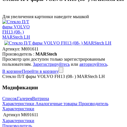
Для увеличения картинки наведите мышкой
Артикул:
M691611
Производитель :
MARStech
Просмотр цен доступен только зарегистрированным
пользователям.
Зарегистрируйтесь
или
авторизуйтесь
.
В корзине
Перейти в корзину
Стекло П/Т фары VOLVO FH13 (08- ) MARStech LH
Модификации
Список
Галерея
Витрина
Характеристики
Аналогичные товары
Производитель
Характеристики
Артикул
M691611
Характеристики
Производитель