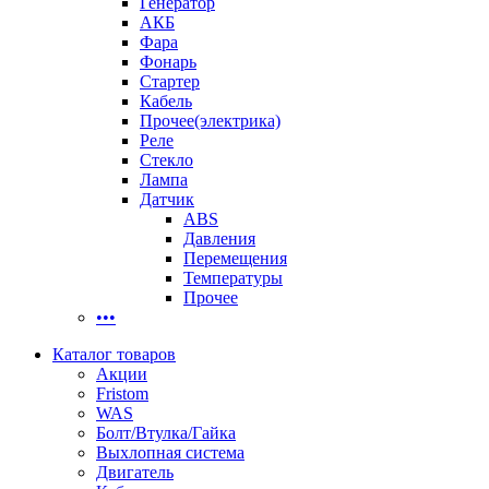
Генератор
АКБ
Фара
Фонарь
Стартер
Кабель
Прочее(электрика)
Реле
Стекло
Лампа
Датчик
ABS
Давления
Перемещения
Температуры
Прочее
•••
Каталог товаров
Акции
Fristom
WAS
Болт/Втулка/Гайка
Выхлопная система
Двигатель