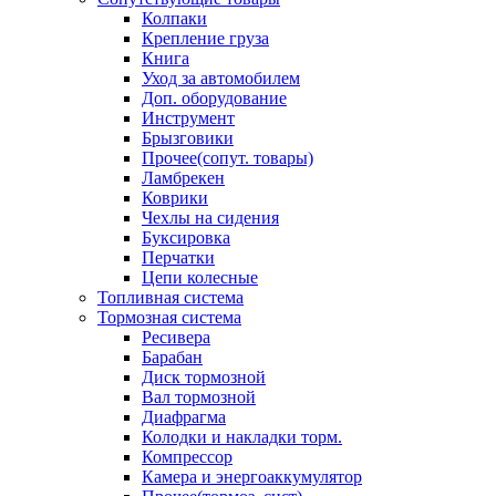
Колпаки
Крепление груза
Книга
Уход за автомобилем
Доп. оборудование
Инструмент
Брызговики
Прочее(сопут. товары)
Ламбрекен
Коврики
Чехлы на сидения
Буксировка
Перчатки
Цепи колесные
Топливная система
Тормозная система
Ресивера
Барабан
Диск тормозной
Вал тормозной
Диафрагма
Колодки и накладки торм.
Компрессор
Камера и энергоаккумулятор