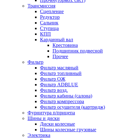
Прочее(тормоз. сист)
Трансмиссия
Сцепление
Редуктор
Сальник
Ступица
КПП
Карданный вал
Крестовина
Подшипник подвесной
Прочее
Фильтр
Фильтр масляный
Фильтр топливный
Фильтр ОЖ
Фильтр ADBLUE
Фильтр возд.
Фильтр кабины (салона)
Фильтр компрессора
Фильтр осушителя (картридж)
Фурнитура п/прицепа
Шины и диски
Диски колесные
Шины колесные грузовые
Электрика