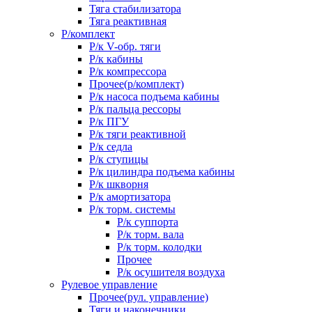
Тяга стабилизатора
Тяга реактивная
Р/комплект
Р/к V-обр. тяги
Р/к кабины
Р/к компрессора
Прочее(р/комплект)
Р/к насоса подъема кабины
Р/к пальца рессоры
Р/к ПГУ
Р/к тяги реактивной
Р/к седла
Р/к ступицы
Р/к цилиндра подъема кабины
Р/к шкворня
Р/к амортизатора
Р/к торм. системы
Р/к суппорта
Р/к торм. вала
Р/к торм. колодки
Прочее
Р/к осушителя воздуха
Рулевое управление
Прочее(рул. управление)
Тяги и наконечники