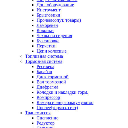
Доп. оборудование
Инструмент
Брызговики
Прочее(сопут. товары)
Ламбрекен
Коврики
Чехлы на сидения
Буксировка
Перчатки
Цепи колесные
Топливная система
Тормозная система
Ресивера
Барабан
Диск тормозной
Вал тормозной
Диафрагма
Колодки и накладки торм.
Компрессор
Камера и энергоаккумулятор
Прочее(тормоз. сист)
Трансмиссия
Сцепление
Редуктор