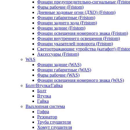
Фонари предупредительно-сигнальные (Fristo
Фары рабочие (Fristom)
Дневные ходовые огни (ДХО) (Fristom)
Фонари габаритные (Fristom)
Фонари заднего хода (Fristom)
Фонари задние (Fristom)
Фонари освещения номерного знака (Fristom)
Фонари внутреннего освещения (Fristom)
Фонари указателей поворота (Fristom)
Светоотражающие утройства (катафот) (Fristo
Аксессуары (Fristom)
WAS
Фонари задние (WAS)
Фонари габаритные (WAS)
Фары рабочие (WAS)
Фонари освещения номерного знака (WAS)
Болт/Втулка/Гайка
Болт
Втулка
Гайка
Выхлопная система
Гофра
Резонатор
Труба глушителя
Хомут глушителя