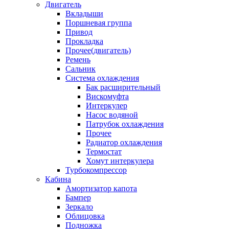
Двигатель
Вкладыши
Поршневая группа
Привод
Прокладка
Прочее(двигатель)
Ремень
Сальник
Система охлаждения
Бак расширительный
Вискомуфта
Интеркулер
Насос водяной
Патрубок охлаждения
Прочее
Радиатор охлаждения
Термостат
Хомут интеркулера
Турбокомпрессор
Кабина
Амортизатор капота
Бампер
Зеркало
Облицовка
Подножка