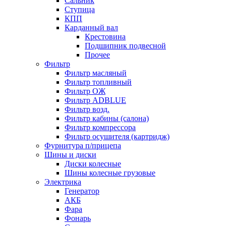
Сальник
Ступица
КПП
Карданный вал
Крестовина
Подшипник подвесной
Прочее
Фильтр
Фильтр масляный
Фильтр топливный
Фильтр ОЖ
Фильтр ADBLUE
Фильтр возд.
Фильтр кабины (салона)
Фильтр компрессора
Фильтр осушителя (картридж)
Фурнитура п/прицепа
Шины и диски
Диски колесные
Шины колесные грузовые
Электрика
Генератор
АКБ
Фара
Фонарь