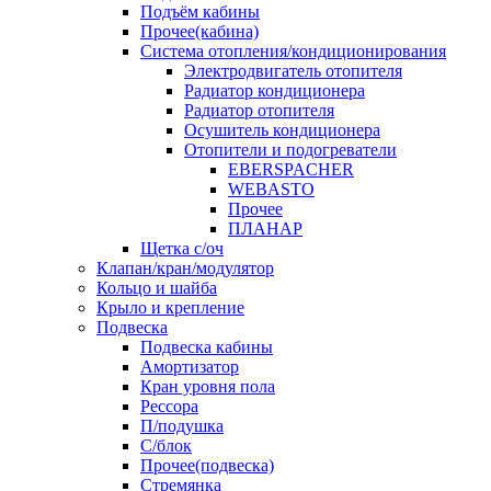
Подъём кабины
Прочее(кабина)
Система отопления/кондиционирования
Электродвигатель отопителя
Радиатор кондиционера
Радиатор отопителя
Осушитель кондиционера
Отопители и подогреватели
EBERSPACHER
WEBASTO
Прочее
ПЛАНАР
Щетка с/оч
Клапан/кран/модулятор
Кольцо и шайба
Крыло и крепление
Подвеска
Подвеска кабины
Амортизатор
Кран уровня пола
Рессора
П/подушка
С/блок
Прочее(подвеска)
Стремянка