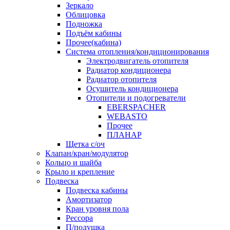
Зеркало
Облицовка
Подножка
Подъём кабины
Прочее(кабина)
Система отопления/кондиционирования
Электродвигатель отопителя
Радиатор кондиционера
Радиатор отопителя
Осушитель кондиционера
Отопители и подогреватели
EBERSPACHER
WEBASTO
Прочее
ПЛАНАР
Щетка с/оч
Клапан/кран/модулятор
Кольцо и шайба
Крыло и крепление
Подвеска
Подвеска кабины
Амортизатор
Кран уровня пола
Рессора
П/подушка