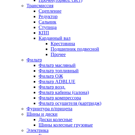
Прочее(тормоз. сист)
Трансмиссия
Сцепление
Редуктор
Сальник
Ступица
КПП
Карданный вал
Крестовина
Подшипник подвесной
Прочее
Фильтр
Фильтр масляный
Фильтр топливный
Фильтр ОЖ
Фильтр ADBLUE
Фильтр возд.
Фильтр кабины (салона)
Фильтр компрессора
Фильтр осушителя (картридж)
Фурнитура п/прицепа
Шины и диски
Диски колесные
Шины колесные грузовые
Электрика