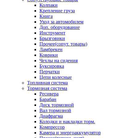
Колпаки
Крепление груза
Книга
Уход за автомобилем
Доп. оборудование
Инструмент
Брызговики
Прочее(сопут. товары)
Ламбрекен
Коврики
Чехлы на сидения
Буксировка
Перчатки
Цепи колесные
Топливная система
Тормозная система
Ресивера
Барабан
Диск тормозной
Вал тормозной
Диафрагма
Колодки и накладки торм.
Компрессор
Камера и энергоаккумулятор