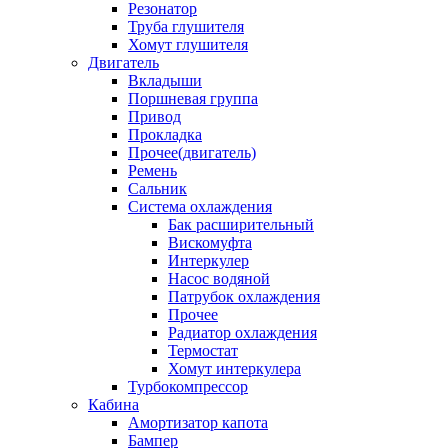
Резонатор
Труба глушителя
Хомут глушителя
Двигатель
Вкладыши
Поршневая группа
Привод
Прокладка
Прочее(двигатель)
Ремень
Сальник
Система охлаждения
Бак расширительный
Вискомуфта
Интеркулер
Насос водяной
Патрубок охлаждения
Прочее
Радиатор охлаждения
Термостат
Хомут интеркулера
Турбокомпрессор
Кабина
Амортизатор капота
Бампер