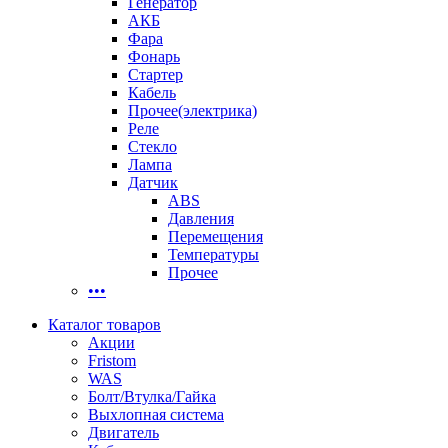
Генератор
АКБ
Фара
Фонарь
Стартер
Кабель
Прочее(электрика)
Реле
Стекло
Лампа
Датчик
ABS
Давления
Перемещения
Температуры
Прочее
•••
Каталог товаров
Акции
Fristom
WAS
Болт/Втулка/Гайка
Выхлопная система
Двигатель