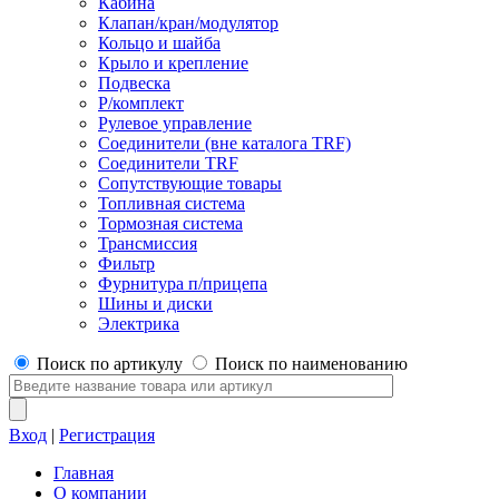
Кабина
Клапан/кран/модулятор
Кольцо и шайба
Крыло и крепление
Подвеска
Р/комплект
Рулевое управление
Соединители (вне каталога TRF)
Соединители TRF
Сопутствующие товары
Топливная система
Тормозная система
Трансмиссия
Фильтр
Фурнитура п/прицепа
Шины и диски
Электрика
Поиск по артикулу
Поиск по наименованию
Вход
|
Регистрация
Главная
О компании