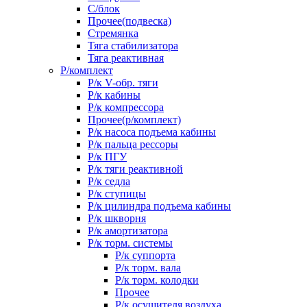
С/блок
Прочее(подвеска)
Стремянка
Тяга стабилизатора
Тяга реактивная
Р/комплект
Р/к V-обр. тяги
Р/к кабины
Р/к компрессора
Прочее(р/комплект)
Р/к насоса подъема кабины
Р/к пальца рессоры
Р/к ПГУ
Р/к тяги реактивной
Р/к седла
Р/к ступицы
Р/к цилиндра подъема кабины
Р/к шкворня
Р/к амортизатора
Р/к торм. системы
Р/к суппорта
Р/к торм. вала
Р/к торм. колодки
Прочее
Р/к осушителя воздуха