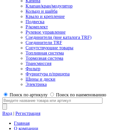
Кабина
Клапан/кран/модулятор
Кольцо и шайба
Крыло и крепление
Подвеска
Р/комплект
Рулевое управление
Соединители (вне каталога TRF)
Соединители TRF
Сопутствующие товары
Топливная система
Тормозная система
Трансмиссия
Фильтр
Фурнитура п/прицепа
Шины и диски
Электрика
Поиск по артикулу
Поиск по наименованию
Вход
|
Регистрация
Главная
О компании