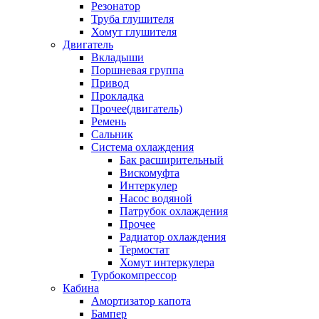
Резонатор
Труба глушителя
Хомут глушителя
Двигатель
Вкладыши
Поршневая группа
Привод
Прокладка
Прочее(двигатель)
Ремень
Сальник
Система охлаждения
Бак расширительный
Вискомуфта
Интеркулер
Насос водяной
Патрубок охлаждения
Прочее
Радиатор охлаждения
Термостат
Хомут интеркулера
Турбокомпрессор
Кабина
Амортизатор капота
Бампер