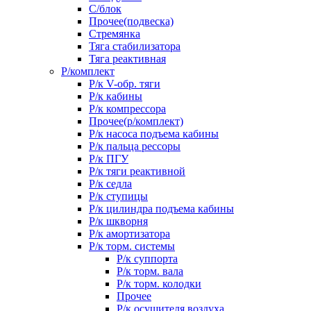
С/блок
Прочее(подвеска)
Стремянка
Тяга стабилизатора
Тяга реактивная
Р/комплект
Р/к V-обр. тяги
Р/к кабины
Р/к компрессора
Прочее(р/комплект)
Р/к насоса подъема кабины
Р/к пальца рессоры
Р/к ПГУ
Р/к тяги реактивной
Р/к седла
Р/к ступицы
Р/к цилиндра подъема кабины
Р/к шкворня
Р/к амортизатора
Р/к торм. системы
Р/к суппорта
Р/к торм. вала
Р/к торм. колодки
Прочее
Р/к осушителя воздуха