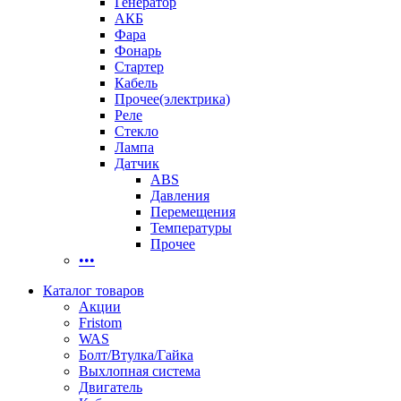
Генератор
АКБ
Фара
Фонарь
Стартер
Кабель
Прочее(электрика)
Реле
Стекло
Лампа
Датчик
ABS
Давления
Перемещения
Температуры
Прочее
•••
Каталог товаров
Акции
Fristom
WAS
Болт/Втулка/Гайка
Выхлопная система
Двигатель