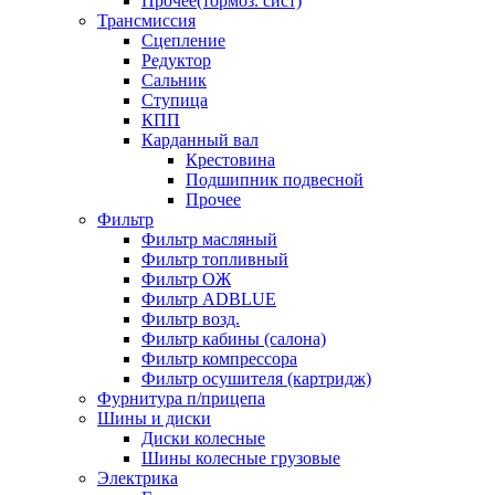
Прочее(тормоз. сист)
Трансмиссия
Сцепление
Редуктор
Сальник
Ступица
КПП
Карданный вал
Крестовина
Подшипник подвесной
Прочее
Фильтр
Фильтр масляный
Фильтр топливный
Фильтр ОЖ
Фильтр ADBLUE
Фильтр возд.
Фильтр кабины (салона)
Фильтр компрессора
Фильтр осушителя (картридж)
Фурнитура п/прицепа
Шины и диски
Диски колесные
Шины колесные грузовые
Электрика