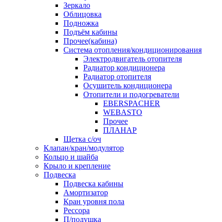
Зеркало
Облицовка
Подножка
Подъём кабины
Прочее(кабина)
Система отопления/кондиционирования
Электродвигатель отопителя
Радиатор кондиционера
Радиатор отопителя
Осушитель кондиционера
Отопители и подогреватели
EBERSPACHER
WEBASTO
Прочее
ПЛАНАР
Щетка с/оч
Клапан/кран/модулятор
Кольцо и шайба
Крыло и крепление
Подвеска
Подвеска кабины
Амортизатор
Кран уровня пола
Рессора
П/подушка