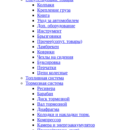
Колпаки
Крепление груза
Книга
Уход за автомобилем
Доп. оборудование
Инструмент
Брызговики
Прочее(сопут. товары)
Ламбрекен
Коврики
Чехлы на сидения
Буксировка
Перчатки
Цепи колесные
Топливная система
Тормозная система
Ресивера
Барабан
Диск тормозной
Вал тормозной
Диафрагма
Колодки и накладки торм.
Компрессор
Камера и энергоаккумулятор