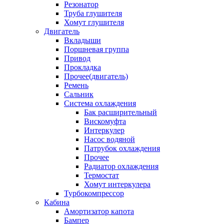
Резонатор
Труба глушителя
Хомут глушителя
Двигатель
Вкладыши
Поршневая группа
Привод
Прокладка
Прочее(двигатель)
Ремень
Сальник
Система охлаждения
Бак расширительный
Вискомуфта
Интеркулер
Насос водяной
Патрубок охлаждения
Прочее
Радиатор охлаждения
Термостат
Хомут интеркулера
Турбокомпрессор
Кабина
Амортизатор капота
Бампер