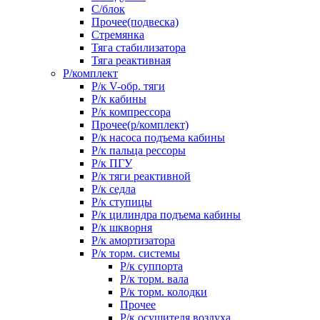
С/блок
Прочее(подвеска)
Стремянка
Тяга стабилизатора
Тяга реактивная
Р/комплект
Р/к V-обр. тяги
Р/к кабины
Р/к компрессора
Прочее(р/комплект)
Р/к насоса подъема кабины
Р/к пальца рессоры
Р/к ПГУ
Р/к тяги реактивной
Р/к седла
Р/к ступицы
Р/к цилиндра подъема кабины
Р/к шкворня
Р/к амортизатора
Р/к торм. системы
Р/к суппорта
Р/к торм. вала
Р/к торм. колодки
Прочее
Р/к осушителя воздуха