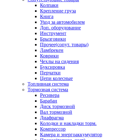
Колпаки
Крепление груза
Книга
Уход за автомобилем
Доп. оборудование
Инструмент
Брызговики
Прочее(сопут. товары)
Ламбрекен
Коврики
Чехлы на сидения
Буксировка
Перчатки
Цепи колесные
Топливная система
Тормозная система
Ресивера
Барабан
Диск тормозной
Вал тормозной
Диафрагма
Колодки и накладки торм.
Компрессор
Камера и энергоаккумулятор