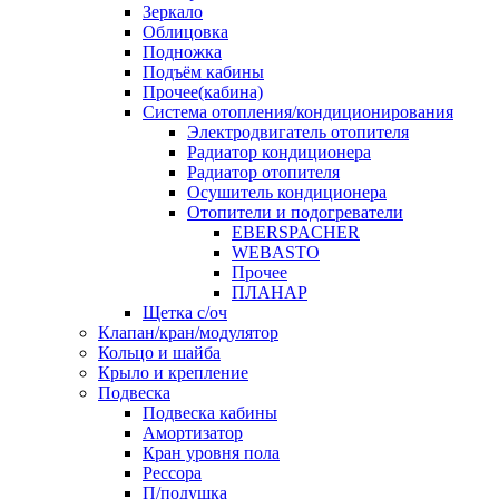
Зеркало
Облицовка
Подножка
Подъём кабины
Прочее(кабина)
Система отопления/кондиционирования
Электродвигатель отопителя
Радиатор кондиционера
Радиатор отопителя
Осушитель кондиционера
Отопители и подогреватели
EBERSPACHER
WEBASTO
Прочее
ПЛАНАР
Щетка с/оч
Клапан/кран/модулятор
Кольцо и шайба
Крыло и крепление
Подвеска
Подвеска кабины
Амортизатор
Кран уровня пола
Рессора
П/подушка