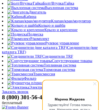
Болт/Втулка/Гайка
Выхлопная система
Двигатель
Кабина
Клапан/кран/модулятор
Кольцо и шайба
Крыло и крепление
Подвеска
Р/комплект
Рулевое управление
Соединители (вне
каталога TRF)
Соединители TRF
Сопутствующие товары
Топливная система
Тормозная система
Трансмиссия
Фильтр
Фурнитура п/прицепа
Электрика
Заказать звонок
8 (800) 301-56-47
Марина Жидкова
бесплатный
Здравствуйте! Готова помочь
вам. Напишите мне, если у