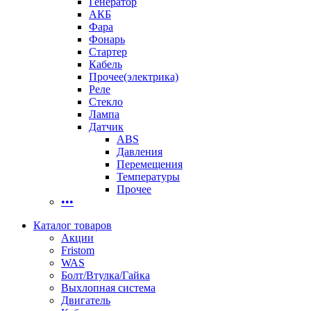
Генератор
АКБ
Фара
Фонарь
Стартер
Кабель
Прочее(электрика)
Реле
Стекло
Лампа
Датчик
ABS
Давления
Перемещения
Температуры
Прочее
•••
Каталог товаров
Акции
Fristom
WAS
Болт/Втулка/Гайка
Выхлопная система
Двигатель