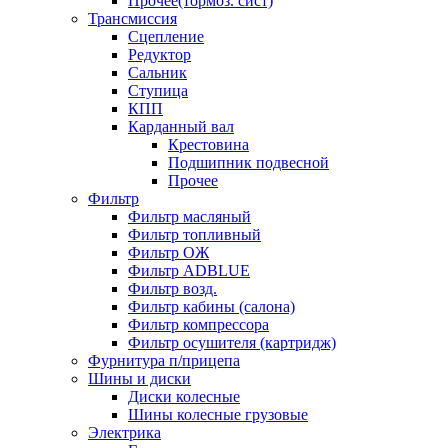
Прочее(тормоз. сист)
Трансмиссия
Сцепление
Редуктор
Сальник
Ступица
КПП
Карданный вал
Крестовина
Подшипник подвесной
Прочее
Фильтр
Фильтр масляный
Фильтр топливный
Фильтр ОЖ
Фильтр ADBLUE
Фильтр возд.
Фильтр кабины (салона)
Фильтр компрессора
Фильтр осушителя (картридж)
Фурнитура п/прицепа
Шины и диски
Диски колесные
Шины колесные грузовые
Электрика