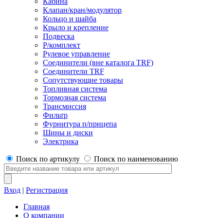
Кабина
Клапан/кран/модулятор
Кольцо и шайба
Крыло и крепление
Подвеска
Р/комплект
Рулевое управление
Соединители (вне каталога TRF)
Соединители TRF
Сопутствующие товары
Топливная система
Тормозная система
Трансмиссия
Фильтр
Фурнитура п/прицепа
Шины и диски
Электрика
Поиск по артикулу
Поиск по наименованию
Вход
|
Регистрация
Главная
О компании