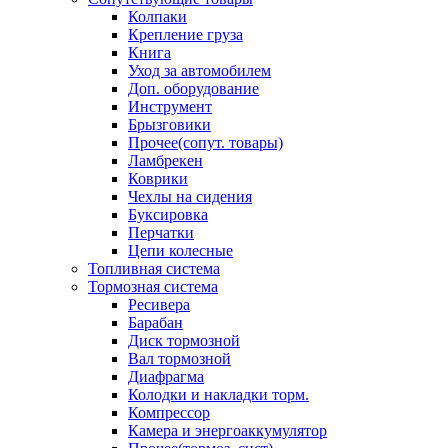
Колпаки
Крепление груза
Книга
Уход за автомобилем
Доп. оборудование
Инструмент
Брызговики
Прочее(сопут. товары)
Ламбрекен
Коврики
Чехлы на сидения
Буксировка
Перчатки
Цепи колесные
Топливная система
Тормозная система
Ресивера
Барабан
Диск тормозной
Вал тормозной
Диафрагма
Колодки и накладки торм.
Компрессор
Камера и энергоаккумулятор