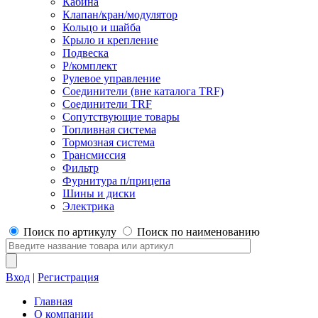
Кабина
Клапан/кран/модулятор
Кольцо и шайба
Крыло и крепление
Подвеска
Р/комплект
Рулевое управление
Соединители (вне каталога TRF)
Соединители TRF
Сопутствующие товары
Топливная система
Тормозная система
Трансмиссия
Фильтр
Фурнитура п/прицепа
Шины и диски
Электрика
Поиск по артикулу
Поиск по наименованию
Вход
|
Регистрация
Главная
О компании