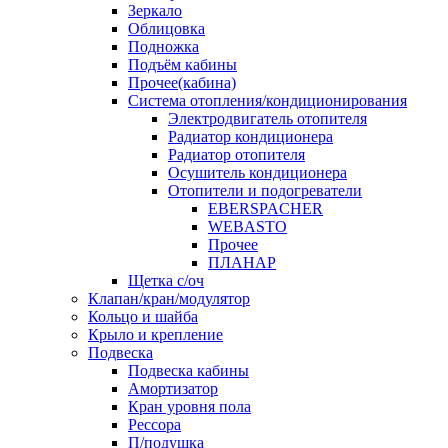
Зеркало
Облицовка
Подножка
Подъём кабины
Прочее(кабина)
Система отопления/кондиционирования
Электродвигатель отопителя
Радиатор кондиционера
Радиатор отопителя
Осушитель кондиционера
Отопители и подогреватели
EBERSPACHER
WEBASTO
Прочее
ПЛАНАР
Щетка с/оч
Клапан/кран/модулятор
Кольцо и шайба
Крыло и крепление
Подвеска
Подвеска кабины
Амортизатор
Кран уровня пола
Рессора
П/подушка