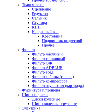
Прочее(тормоз. сист)
Трансмиссия
Сцепление
Редуктор
Сальник
Ступица
КПП
Карданный вал
Крестовина
Подшипник подвесной
Прочее
Фильтр
Фильтр масляный
Фильтр топливный
Фильтр ОЖ
Фильтр ADBLUE
Фильтр возд.
Фильтр кабины (салона)
Фильтр компрессора
Фильтр осушителя (картридж)
Фурнитура п/прицепа
Шины и диски
Диски колесные
Шины колесные грузовые
Электрика