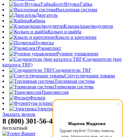
Болт/Втулка/Гайка
Выхлопная система
Двигатель
Кабина
Клапан/кран/модулятор
Кольцо и шайба
Крыло и крепление
Подвеска
Р/комплект
Рулевое управление
Соединители (вне
каталога TRF)
Соединители TRF
Сопутствующие товары
Топливная система
Тормозная система
Трансмиссия
Фильтр
Фурнитура п/прицепа
Электрика
Заказать звонок
8 (800) 301-56-47
Марина Жидкова
бесплатный
Здравствуйте! Готова помочь
вам. Напишите мне, если у