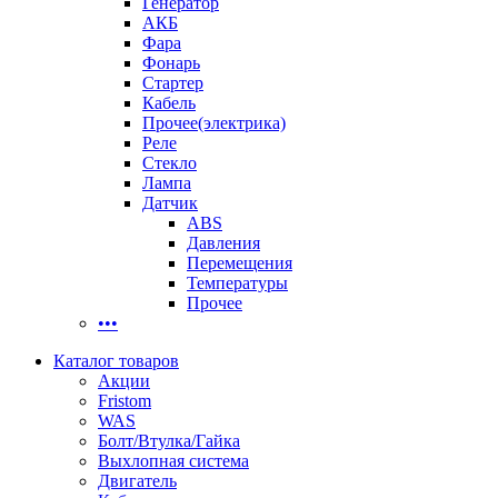
Генератор
АКБ
Фара
Фонарь
Стартер
Кабель
Прочее(электрика)
Реле
Стекло
Лампа
Датчик
ABS
Давления
Перемещения
Температуры
Прочее
•••
Каталог товаров
Акции
Fristom
WAS
Болт/Втулка/Гайка
Выхлопная система
Двигатель