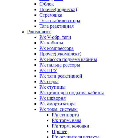
С/блок
Прочее(подвеска)
Стремянка
Тяга стабилизатора
Тяга реактивная
Р/комплект
Р/к V-обр. тяги
Р/к кабины
Р/к компрессора
Прочее(р/комплект)
Р/к насоса подъема кабины
Р/к пальца рессоры
Р/к ПГУ
Р/к тяги реактивной
Р/к седла
Р/к ступицы
Р/к цилиндра подъема кабины
Р/к шкворня
Р/к амортизатора
Р/к торм. системы
Р/к суппорта
Р/к торм. вала
Р/к торм. колодки
Прочее
Р/к осушителя воздуха