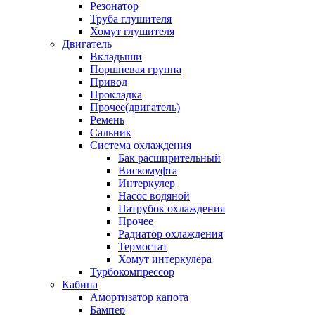
Резонатор
Труба глушителя
Хомут глушителя
Двигатель
Вкладыши
Поршневая группа
Привод
Прокладка
Прочее(двигатель)
Ремень
Сальник
Система охлаждения
Бак расширительный
Вискомуфта
Интеркулер
Насос водяной
Патрубок охлаждения
Прочее
Радиатор охлаждения
Термостат
Хомут интеркулера
Турбокомпрессор
Кабина
Амортизатор капота
Бампер