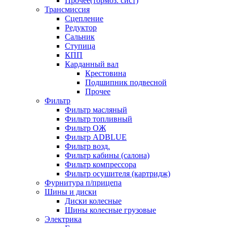
Прочее(тормоз. сист)
Трансмиссия
Сцепление
Редуктор
Сальник
Ступица
КПП
Карданный вал
Крестовина
Подшипник подвесной
Прочее
Фильтр
Фильтр масляный
Фильтр топливный
Фильтр ОЖ
Фильтр ADBLUE
Фильтр возд.
Фильтр кабины (салона)
Фильтр компрессора
Фильтр осушителя (картридж)
Фурнитура п/прицепа
Шины и диски
Диски колесные
Шины колесные грузовые
Электрика