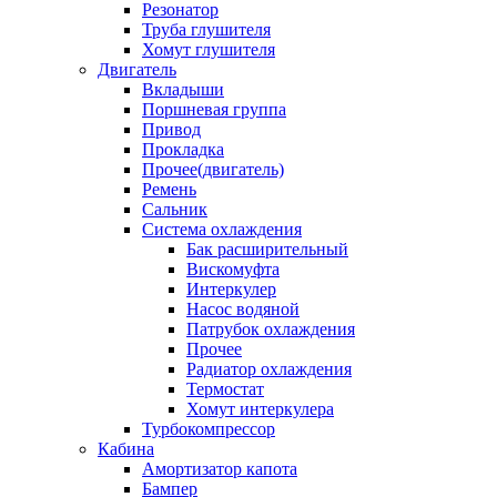
Резонатор
Труба глушителя
Хомут глушителя
Двигатель
Вкладыши
Поршневая группа
Привод
Прокладка
Прочее(двигатель)
Ремень
Сальник
Система охлаждения
Бак расширительный
Вискомуфта
Интеркулер
Насос водяной
Патрубок охлаждения
Прочее
Радиатор охлаждения
Термостат
Хомут интеркулера
Турбокомпрессор
Кабина
Амортизатор капота
Бампер