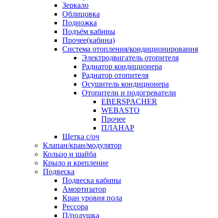
Зеркало
Облицовка
Подножка
Подъём кабины
Прочее(кабина)
Система отопления/кондиционирования
Электродвигатель отопителя
Радиатор кондиционера
Радиатор отопителя
Осушитель кондиционера
Отопители и подогреватели
EBERSPACHER
WEBASTO
Прочее
ПЛАНАР
Щетка с/оч
Клапан/кран/модулятор
Кольцо и шайба
Крыло и крепление
Подвеска
Подвеска кабины
Амортизатор
Кран уровня пола
Рессора
П/подушка