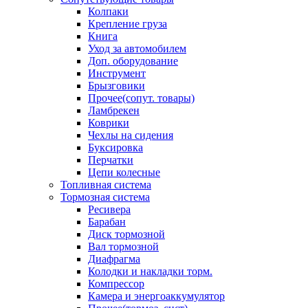
Колпаки
Крепление груза
Книга
Уход за автомобилем
Доп. оборудование
Инструмент
Брызговики
Прочее(сопут. товары)
Ламбрекен
Коврики
Чехлы на сидения
Буксировка
Перчатки
Цепи колесные
Топливная система
Тормозная система
Ресивера
Барабан
Диск тормозной
Вал тормозной
Диафрагма
Колодки и накладки торм.
Компрессор
Камера и энергоаккумулятор