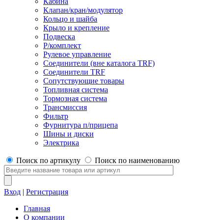
Кабина
Клапан/кран/модулятор
Кольцо и шайба
Крыло и крепление
Подвеска
Р/комплект
Рулевое управление
Соединители (вне каталога TRF)
Соединители TRF
Сопутствующие товары
Топливная система
Тормозная система
Трансмиссия
Фильтр
Фурнитура п/прицепа
Шины и диски
Электрика
Поиск по артикулу
Поиск по наименованию
Вход
|
Регистрация
Главная
О компании