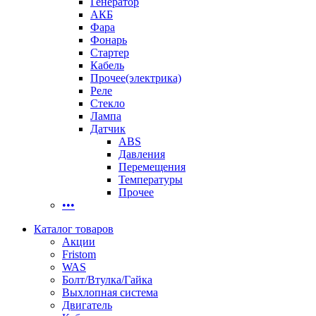
Генератор
АКБ
Фара
Фонарь
Стартер
Кабель
Прочее(электрика)
Реле
Стекло
Лампа
Датчик
ABS
Давления
Перемещения
Температуры
Прочее
•••
Каталог товаров
Акции
Fristom
WAS
Болт/Втулка/Гайка
Выхлопная система
Двигатель