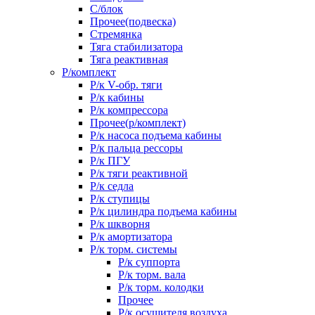
С/блок
Прочее(подвеска)
Стремянка
Тяга стабилизатора
Тяга реактивная
Р/комплект
Р/к V-обр. тяги
Р/к кабины
Р/к компрессора
Прочее(р/комплект)
Р/к насоса подъема кабины
Р/к пальца рессоры
Р/к ПГУ
Р/к тяги реактивной
Р/к седла
Р/к ступицы
Р/к цилиндра подъема кабины
Р/к шкворня
Р/к амортизатора
Р/к торм. системы
Р/к суппорта
Р/к торм. вала
Р/к торм. колодки
Прочее
Р/к осушителя воздуха