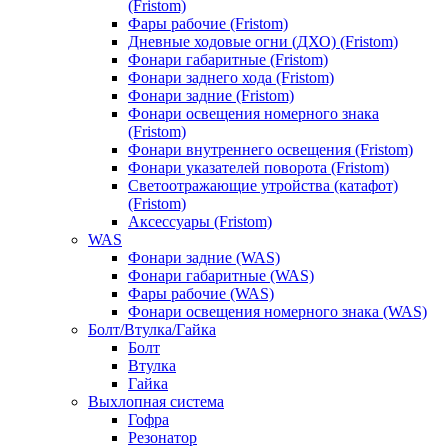
(Fristom)
Фары рабочие (Fristom)
Дневные ходовые огни (ДХО) (Fristom)
Фонари габаритные (Fristom)
Фонари заднего хода (Fristom)
Фонари задние (Fristom)
Фонари освещения номерного знака
(Fristom)
Фонари внутреннего освещения (Fristom)
Фонари указателей поворота (Fristom)
Светоотражающие утройства (катафот)
(Fristom)
Аксессуары (Fristom)
WAS
Фонари задние (WAS)
Фонари габаритные (WAS)
Фары рабочие (WAS)
Фонари освещения номерного знака (WAS)
Болт/Втулка/Гайка
Болт
Втулка
Гайка
Выхлопная система
Гофра
Резонатор