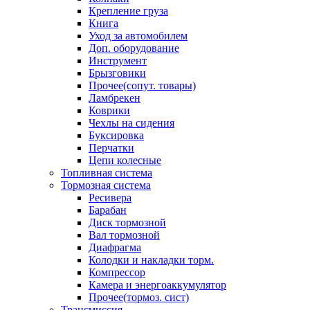
Крепление груза
Книга
Уход за автомобилем
Доп. оборудование
Инструмент
Брызговики
Прочее(сопут. товары)
Ламбрекен
Коврики
Чехлы на сидения
Буксировка
Перчатки
Цепи колесные
Топливная система
Тормозная система
Ресивера
Барабан
Диск тормозной
Вал тормозной
Диафрагма
Колодки и накладки торм.
Компрессор
Камера и энергоаккумулятор
Прочее(тормоз. сист)
Трансмиссия