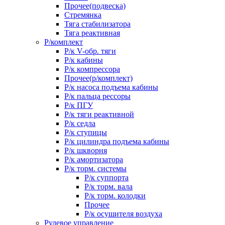
Прочее(подвеска)
Стремянка
Тяга стабилизатора
Тяга реактивная
Р/комплект
Р/к V-обр. тяги
Р/к кабины
Р/к компрессора
Прочее(р/комплект)
Р/к насоса подъема кабины
Р/к пальца рессоры
Р/к ПГУ
Р/к тяги реактивной
Р/к седла
Р/к ступицы
Р/к цилиндра подъема кабины
Р/к шкворня
Р/к амортизатора
Р/к торм. системы
Р/к суппорта
Р/к торм. вала
Р/к торм. колодки
Прочее
Р/к осушителя воздуха
Рулевое управление