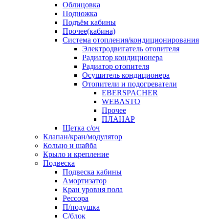
Облицовка
Подножка
Подъём кабины
Прочее(кабина)
Система отопления/кондиционирования
Электродвигатель отопителя
Радиатор кондиционера
Радиатор отопителя
Осушитель кондиционера
Отопители и подогреватели
EBERSPACHER
WEBASTO
Прочее
ПЛАНАР
Щетка с/оч
Клапан/кран/модулятор
Кольцо и шайба
Крыло и крепление
Подвеска
Подвеска кабины
Амортизатор
Кран уровня пола
Рессора
П/подушка
С/блок