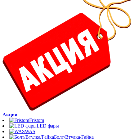
Акции
Fristom
LED фары
WAS
Болт/Втулка/Гайка