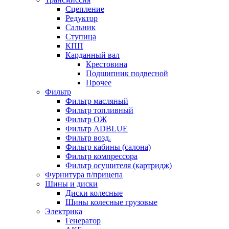
Сцепление
Редуктор
Сальник
Ступица
КПП
Карданный вал
Крестовина
Подшипник подвесной
Прочее
Фильтр
Фильтр масляный
Фильтр топливный
Фильтр ОЖ
Фильтр ADBLUE
Фильтр возд.
Фильтр кабины (салона)
Фильтр компрессора
Фильтр осушителя (картридж)
Фурнитура п/прицепа
Шины и диски
Диски колесные
Шины колесные грузовые
Электрика
Генератор