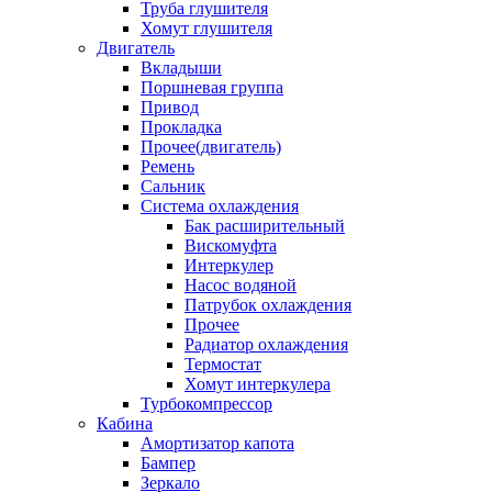
Труба глушителя
Хомут глушителя
Двигатель
Вкладыши
Поршневая группа
Привод
Прокладка
Прочее(двигатель)
Ремень
Сальник
Система охлаждения
Бак расширительный
Вискомуфта
Интеркулер
Насос водяной
Патрубок охлаждения
Прочее
Радиатор охлаждения
Термостат
Хомут интеркулера
Турбокомпрессор
Кабина
Амортизатор капота
Бампер
Зеркало