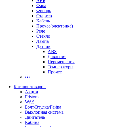
АКБ
Фара
Фонарь
Стартер
Кабель
Прочее(электрика)
Реле
Стекло
Лампа
Датчик
ABS
Давления
Перемещения
Температуры
Прочее
•••
Каталог товаров
Акции
Fristom
WAS
Болт/Втулка/Гайка
Выхлопная система
Двигатель
Кабина