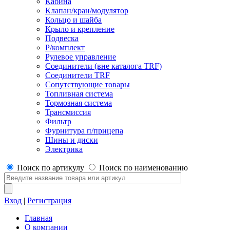
Кабина
Клапан/кран/модулятор
Кольцо и шайба
Крыло и крепление
Подвеска
Р/комплект
Рулевое управление
Соединители (вне каталога TRF)
Соединители TRF
Сопутствующие товары
Топливная система
Тормозная система
Трансмиссия
Фильтр
Фурнитура п/прицепа
Шины и диски
Электрика
Поиск по артикулу
Поиск по наименованию
Вход
|
Регистрация
Главная
О компании