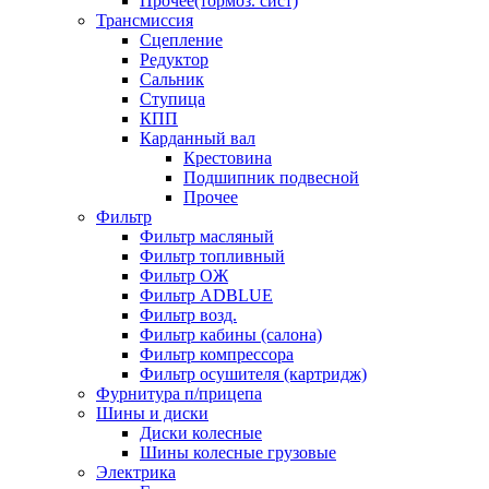
Прочее(тормоз. сист)
Трансмиссия
Сцепление
Редуктор
Сальник
Ступица
КПП
Карданный вал
Крестовина
Подшипник подвесной
Прочее
Фильтр
Фильтр масляный
Фильтр топливный
Фильтр ОЖ
Фильтр ADBLUE
Фильтр возд.
Фильтр кабины (салона)
Фильтр компрессора
Фильтр осушителя (картридж)
Фурнитура п/прицепа
Шины и диски
Диски колесные
Шины колесные грузовые
Электрика