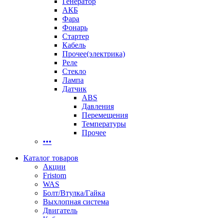
Генератор
АКБ
Фара
Фонарь
Стартер
Кабель
Прочее(электрика)
Реле
Стекло
Лампа
Датчик
ABS
Давления
Перемещения
Температуры
Прочее
•••
Каталог товаров
Акции
Fristom
WAS
Болт/Втулка/Гайка
Выхлопная система
Двигатель