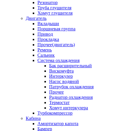
Резонатор
Труба глушителя
Хомут глушителя
Двигатель
Вкладыши
Поршневая группа
Привод
Прокладка
Прочее(двигатель)
Ремень
Сальник
Система охлаждения
Бак расширительный
Вискомуфта
Интеркулер
Насос водяной
Патрубок охлаждения
Прочее
Радиатор охлаждения
Термостат
Хомут интеркулера
Турбокомпрессор
Кабина
Амортизатор капота
Бампер