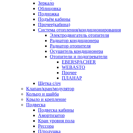
Зеркало
Облицовка
Подножка
Подъём кабины
Прочее(кабина)
Система отопления/кондиционирования
Электродвигатель отопителя
Радиатор кондиционера
Радиатор отопителя
Осушитель кондиционера
Отопители и подогреватели
EBERSPACHER
WEBASTO
Прочее
ПЛАНАР
Щетка с/оч
Клапан/кран/модулятор
Кольцо и шайба
Крыло и крепление
Подвеска
Подвеска кабины
Амортизатор
Кран уровня пола
Рессора
П/подушка