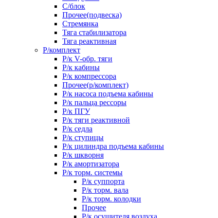
С/блок
Прочее(подвеска)
Стремянка
Тяга стабилизатора
Тяга реактивная
Р/комплект
Р/к V-обр. тяги
Р/к кабины
Р/к компрессора
Прочее(р/комплект)
Р/к насоса подъема кабины
Р/к пальца рессоры
Р/к ПГУ
Р/к тяги реактивной
Р/к седла
Р/к ступицы
Р/к цилиндра подъема кабины
Р/к шкворня
Р/к амортизатора
Р/к торм. системы
Р/к суппорта
Р/к торм. вала
Р/к торм. колодки
Прочее
Р/к осушителя воздуха