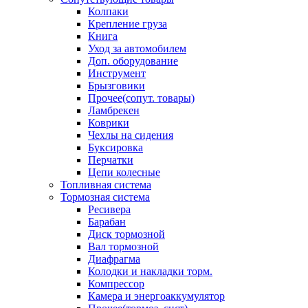
Колпаки
Крепление груза
Книга
Уход за автомобилем
Доп. оборудование
Инструмент
Брызговики
Прочее(сопут. товары)
Ламбрекен
Коврики
Чехлы на сидения
Буксировка
Перчатки
Цепи колесные
Топливная система
Тормозная система
Ресивера
Барабан
Диск тормозной
Вал тормозной
Диафрагма
Колодки и накладки торм.
Компрессор
Камера и энергоаккумулятор