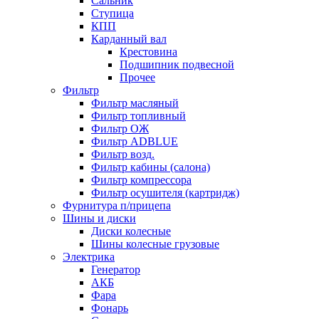
Сальник
Ступица
КПП
Карданный вал
Крестовина
Подшипник подвесной
Прочее
Фильтр
Фильтр масляный
Фильтр топливный
Фильтр ОЖ
Фильтр ADBLUE
Фильтр возд.
Фильтр кабины (салона)
Фильтр компрессора
Фильтр осушителя (картридж)
Фурнитура п/прицепа
Шины и диски
Диски колесные
Шины колесные грузовые
Электрика
Генератор
АКБ
Фара
Фонарь