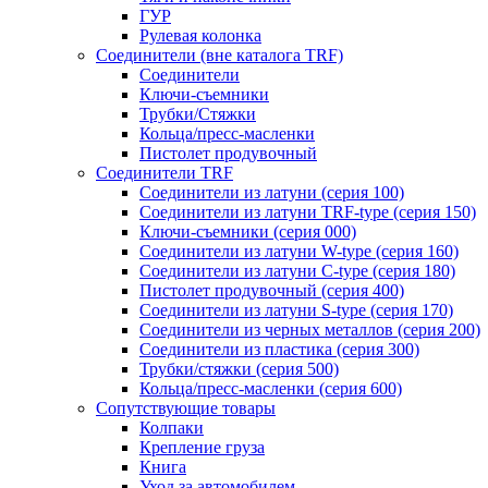
ГУР
Рулевая колонка
Соединители (вне каталога TRF)
Соединители
Ключи-cъемники
Трубки/Стяжки
Кольца/пресс-масленки
Пистолет продувочный
Соединители TRF
Соединители из латуни (серия 100)
Соединители из латуни TRF-type (серия 150)
Ключи-съемники (серия 000)
Соединители из латуни W-type (серия 160)
Соединители из латуни С-type (серия 180)
Пистолет продувочный (серия 400)
Соединители из латуни S-type (серия 170)
Соединители из черных металлов (серия 200)
Соединители из пластика (серия 300)
Трубки/стяжки (серия 500)
Кольца/пресс-масленки (серия 600)
Сопутствующие товары
Колпаки
Крепление груза
Книга
Уход за автомобилем