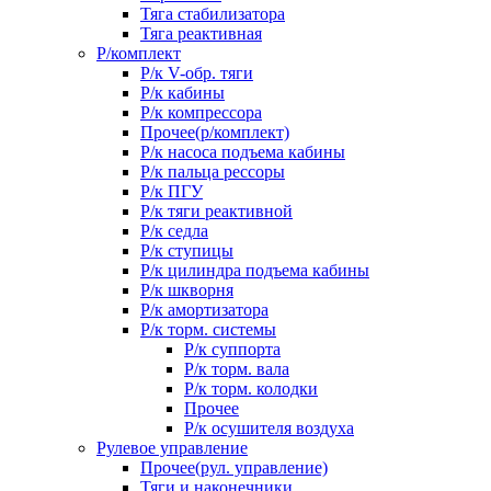
Тяга стабилизатора
Тяга реактивная
Р/комплект
Р/к V-обр. тяги
Р/к кабины
Р/к компрессора
Прочее(р/комплект)
Р/к насоса подъема кабины
Р/к пальца рессоры
Р/к ПГУ
Р/к тяги реактивной
Р/к седла
Р/к ступицы
Р/к цилиндра подъема кабины
Р/к шкворня
Р/к амортизатора
Р/к торм. системы
Р/к суппорта
Р/к торм. вала
Р/к торм. колодки
Прочее
Р/к осушителя воздуха
Рулевое управление
Прочее(рул. управление)
Тяги и наконечники