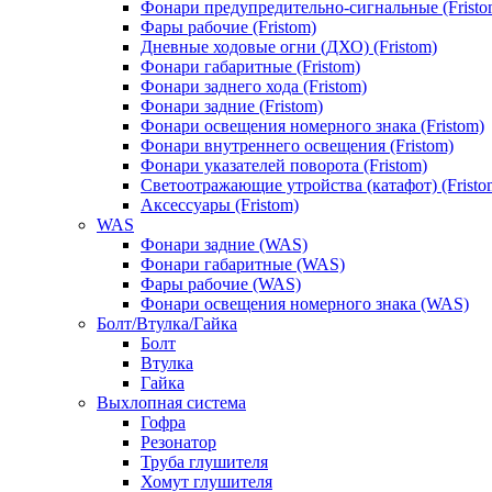
Фонари предупредительно-сигнальные (Fristo
Фары рабочие (Fristom)
Дневные ходовые огни (ДХО) (Fristom)
Фонари габаритные (Fristom)
Фонари заднего хода (Fristom)
Фонари задние (Fristom)
Фонари освещения номерного знака (Fristom)
Фонари внутреннего освещения (Fristom)
Фонари указателей поворота (Fristom)
Светоотражающие утройства (катафот) (Fristo
Аксессуары (Fristom)
WAS
Фонари задние (WAS)
Фонари габаритные (WAS)
Фары рабочие (WAS)
Фонари освещения номерного знака (WAS)
Болт/Втулка/Гайка
Болт
Втулка
Гайка
Выхлопная система
Гофра
Резонатор
Труба глушителя
Хомут глушителя