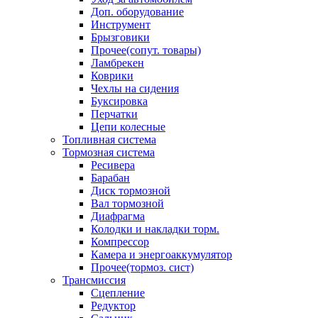
Доп. оборудование
Инструмент
Брызговики
Прочее(сопут. товары)
Ламбрекен
Коврики
Чехлы на сидения
Буксировка
Перчатки
Цепи колесные
Топливная система
Тормозная система
Ресивера
Барабан
Диск тормозной
Вал тормозной
Диафрагма
Колодки и накладки торм.
Компрессор
Камера и энергоаккумулятор
Прочее(тормоз. сист)
Трансмиссия
Сцепление
Редуктор