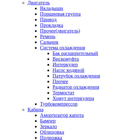
Двигатель
Вкладыши
Поршневая группа
Привод
Прокладка
Прочее(двигатель)
Ремень
Сальник
Система охлаждения
Бак расширительный
Вискомуфта
Интеркулер
Насос водяной
Патрубок охлаждения
Прочее
Радиатор охлаждения
Термостат
Хомут интеркулера
Турбокомпрессор
Кабина
Амортизатор капота
Бампер
Зеркало
Облицовка
Подножка