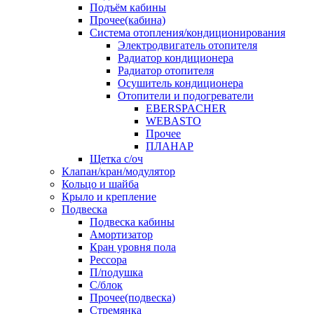
Подъём кабины
Прочее(кабина)
Система отопления/кондиционирования
Электродвигатель отопителя
Радиатор кондиционера
Радиатор отопителя
Осушитель кондиционера
Отопители и подогреватели
EBERSPACHER
WEBASTO
Прочее
ПЛАНАР
Щетка с/оч
Клапан/кран/модулятор
Кольцо и шайба
Крыло и крепление
Подвеска
Подвеска кабины
Амортизатор
Кран уровня пола
Рессора
П/подушка
С/блок
Прочее(подвеска)
Стремянка