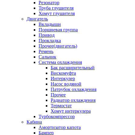
Резонатор
Труба глушителя
Хомут глушителя
Двигатель
Вкладыши
Поршневая группа
Привод
Прокладка
Прочее(двигатель)
Ремень
Сальник
Система охлаждения
Бак расширительный
Вискомуфта
Интеркулер
Насос водяной
Патрубок охлаждения
Прочее
Радиатор охлаждения
Термостат
Хомут интеркулера
Турбокомпрессор
Кабина
Амортизатор капота
Бампер