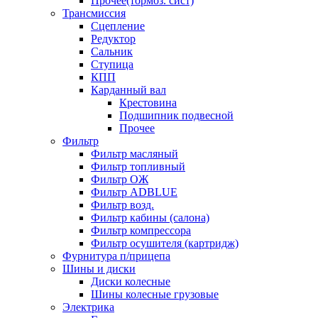
Прочее(тормоз. сист)
Трансмиссия
Сцепление
Редуктор
Сальник
Ступица
КПП
Карданный вал
Крестовина
Подшипник подвесной
Прочее
Фильтр
Фильтр масляный
Фильтр топливный
Фильтр ОЖ
Фильтр ADBLUE
Фильтр возд.
Фильтр кабины (салона)
Фильтр компрессора
Фильтр осушителя (картридж)
Фурнитура п/прицепа
Шины и диски
Диски колесные
Шины колесные грузовые
Электрика