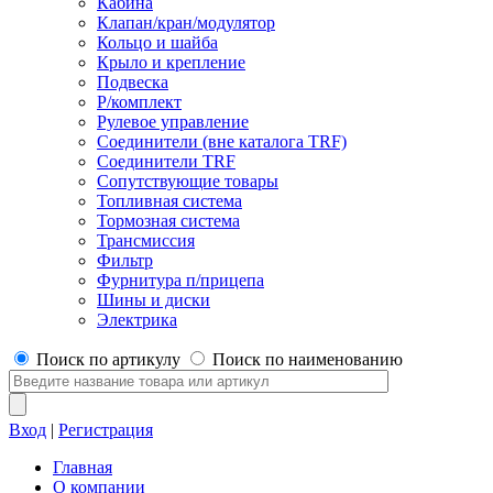
Кабина
Клапан/кран/модулятор
Кольцо и шайба
Крыло и крепление
Подвеска
Р/комплект
Рулевое управление
Соединители (вне каталога TRF)
Соединители TRF
Сопутствующие товары
Топливная система
Тормозная система
Трансмиссия
Фильтр
Фурнитура п/прицепа
Шины и диски
Электрика
Поиск по артикулу
Поиск по наименованию
Вход
|
Регистрация
Главная
О компании