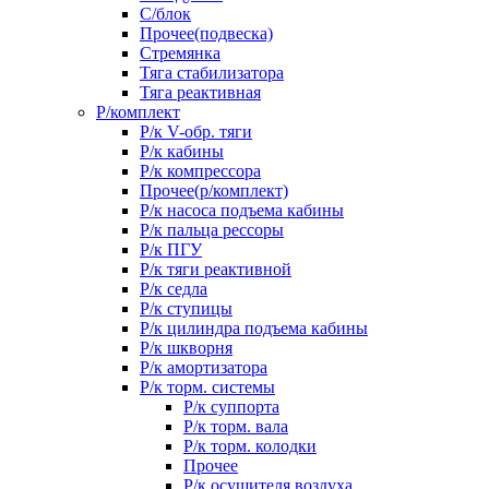
С/блок
Прочее(подвеска)
Стремянка
Тяга стабилизатора
Тяга реактивная
Р/комплект
Р/к V-обр. тяги
Р/к кабины
Р/к компрессора
Прочее(р/комплект)
Р/к насоса подъема кабины
Р/к пальца рессоры
Р/к ПГУ
Р/к тяги реактивной
Р/к седла
Р/к ступицы
Р/к цилиндра подъема кабины
Р/к шкворня
Р/к амортизатора
Р/к торм. системы
Р/к суппорта
Р/к торм. вала
Р/к торм. колодки
Прочее
Р/к осушителя воздуха