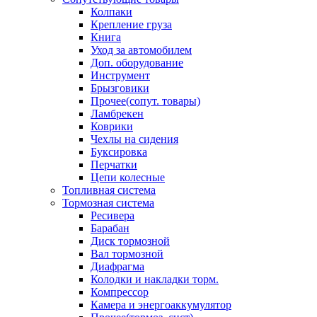
Колпаки
Крепление груза
Книга
Уход за автомобилем
Доп. оборудование
Инструмент
Брызговики
Прочее(сопут. товары)
Ламбрекен
Коврики
Чехлы на сидения
Буксировка
Перчатки
Цепи колесные
Топливная система
Тормозная система
Ресивера
Барабан
Диск тормозной
Вал тормозной
Диафрагма
Колодки и накладки торм.
Компрессор
Камера и энергоаккумулятор