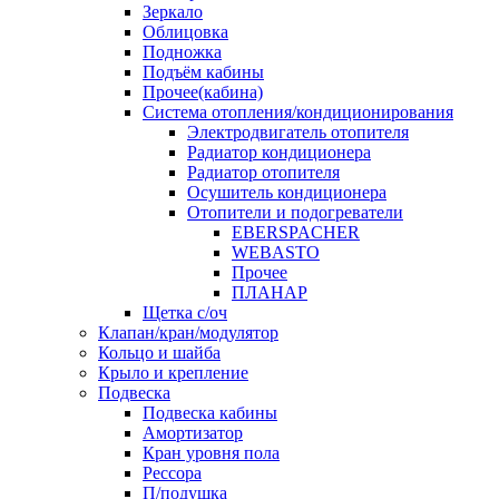
Зеркало
Облицовка
Подножка
Подъём кабины
Прочее(кабина)
Система отопления/кондиционирования
Электродвигатель отопителя
Радиатор кондиционера
Радиатор отопителя
Осушитель кондиционера
Отопители и подогреватели
EBERSPACHER
WEBASTO
Прочее
ПЛАНАР
Щетка с/оч
Клапан/кран/модулятор
Кольцо и шайба
Крыло и крепление
Подвеска
Подвеска кабины
Амортизатор
Кран уровня пола
Рессора
П/подушка