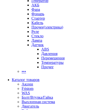
Генератор
АКБ
Фара
Фонарь
Стартер
Кабель
Прочее(электрика)
Реле
Стекло
Лампа
Датчик
ABS
Давления
Перемещения
Температуры
Прочее
•••
Каталог товаров
Акции
Fristom
WAS
Болт/Втулка/Гайка
Выхлопная система
Двигатель