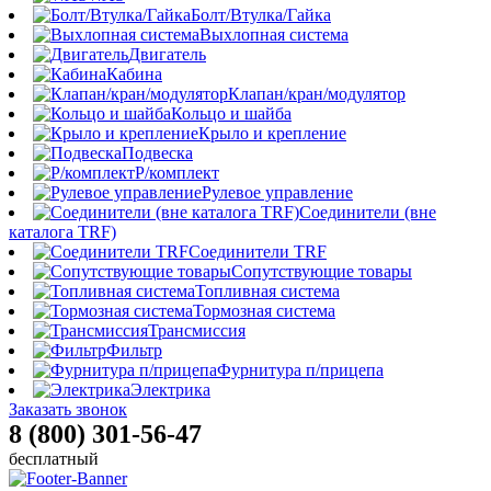
Болт/Втулка/Гайка
Выхлопная система
Двигатель
Кабина
Клапан/кран/модулятор
Кольцо и шайба
Крыло и крепление
Подвеска
Р/комплект
Рулевое управление
Соединители (вне
каталога TRF)
Соединители TRF
Сопутствующие товары
Топливная система
Тормозная система
Трансмиссия
Фильтр
Фурнитура п/прицепа
Электрика
Заказать звонок
8 (800) 301-56-47
бесплатный