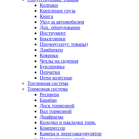
Колпаки
Крепление груза
Книга
Уход за автомобилем
Доп. оборудование
Инструмент
Брызговики
Прочее(сопут. товары)
Ламбрекен
Коврики
Чехлы на сидения
Буксировка
Перчатки
Цепи колесные
Топливная система
Тормозная система
Ресивера
Барабан
Диск тормозной
Вал тормозной
Диафрагма
Колодки и накладки торм.
Компрессор
Камера и энергоаккумулятор