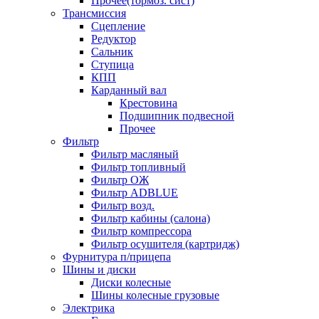
Прочее(тормоз. сист)
Трансмиссия
Сцепление
Редуктор
Сальник
Ступица
КПП
Карданный вал
Крестовина
Подшипник подвесной
Прочее
Фильтр
Фильтр масляный
Фильтр топливный
Фильтр ОЖ
Фильтр ADBLUE
Фильтр возд.
Фильтр кабины (салона)
Фильтр компрессора
Фильтр осушителя (картридж)
Фурнитура п/прицепа
Шины и диски
Диски колесные
Шины колесные грузовые
Электрика