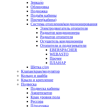
Зеркало
Облицовка
Подножка
Подъём кабины
Прочее(кабина)
Система отопления/кондиционирования
Электродвигатель отопителя
Радиатор кондиционера
Радиатор отопителя
Осушитель кондиционера
Отопители и подогреватели
EBERSPACHER
WEBASTO
Прочее
ПЛАНАР
Щетка с/оч
Клапан/кран/модулятор
Кольцо и шайба
Крыло и крепление
Подвеска
Подвеска кабины
Амортизатор
Кран уровня пола
Рессора
П/подушка