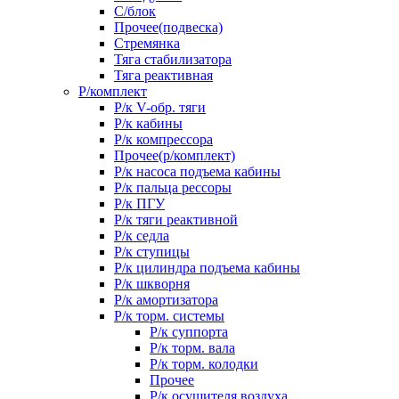
С/блок
Прочее(подвеска)
Стремянка
Тяга стабилизатора
Тяга реактивная
Р/комплект
Р/к V-обр. тяги
Р/к кабины
Р/к компрессора
Прочее(р/комплект)
Р/к насоса подъема кабины
Р/к пальца рессоры
Р/к ПГУ
Р/к тяги реактивной
Р/к седла
Р/к ступицы
Р/к цилиндра подъема кабины
Р/к шкворня
Р/к амортизатора
Р/к торм. системы
Р/к суппорта
Р/к торм. вала
Р/к торм. колодки
Прочее
Р/к осушителя воздуха