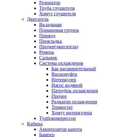
Резонатор
Труба глушителя
Хомут глушителя
Двигатель
Вкладыши
Поршневая группа
Привод
Прокладка
Прочее(двигатель)
Ремень
Сальник
Система охлаждения
Бак расширительный
Вискомуфта
Интеркулер
Насос водяной
Патрубок охлаждения
Прочее
Радиатор охлаждения
Термостат
Хомут интеркулера
Турбокомпрессор
Кабина
Амортизатор капота
Бампер