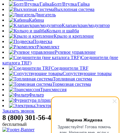
Болт/Втулка/Гайка
Выхлопная система
Двигатель
Кабина
Клапан/кран/модулятор
Кольцо и шайба
Крыло и крепление
Подвеска
Р/комплект
Рулевое управление
Соединители (вне
каталога TRF)
Соединители TRF
Сопутствующие товары
Топливная система
Тормозная система
Трансмиссия
Фильтр
Фурнитура п/прицепа
Электрика
Заказать звонок
8 (800) 301-56-47
Марина Жидкова
бесплатный
Здравствуйте! Готова помочь
вам. Напишите мне, если у