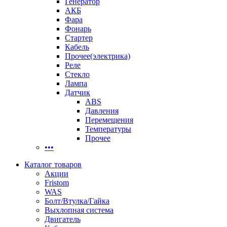
Генератор
АКБ
Фара
Фонарь
Стартер
Кабель
Прочее(электрика)
Реле
Стекло
Лампа
Датчик
ABS
Давления
Перемещения
Температуры
Прочее
•••
Каталог товаров
Акции
Fristom
WAS
Болт/Втулка/Гайка
Выхлопная система
Двигатель