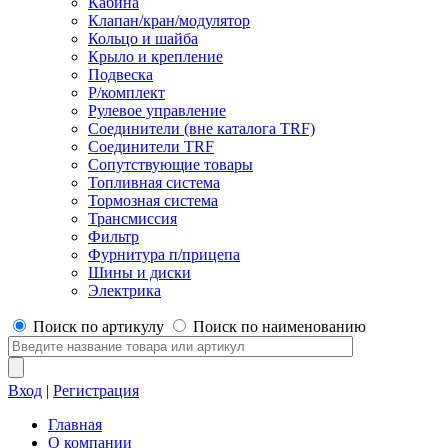
Кабина
Клапан/кран/модулятор
Кольцо и шайба
Крыло и крепление
Подвеска
Р/комплект
Рулевое управление
Соединители (вне каталога TRF)
Соединители TRF
Сопутствующие товары
Топливная система
Тормозная система
Трансмиссия
Фильтр
Фурнитура п/прицепа
Шины и диски
Электрика
Поиск по артикулу
Поиск по наименованию
Вход
|
Регистрация
Главная
О компании