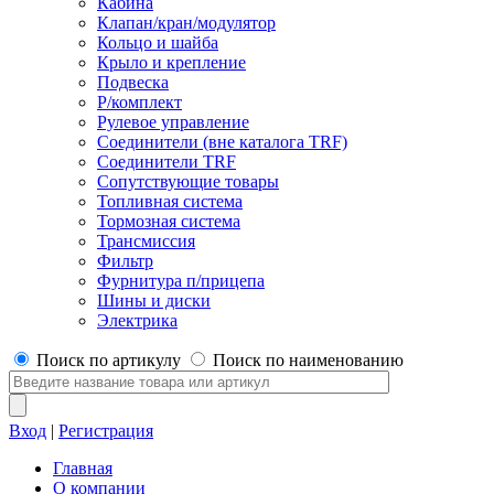
Кабина
Клапан/кран/модулятор
Кольцо и шайба
Крыло и крепление
Подвеска
Р/комплект
Рулевое управление
Соединители (вне каталога TRF)
Соединители TRF
Сопутствующие товары
Топливная система
Тормозная система
Трансмиссия
Фильтр
Фурнитура п/прицепа
Шины и диски
Электрика
Поиск по артикулу
Поиск по наименованию
Вход
|
Регистрация
Главная
О компании