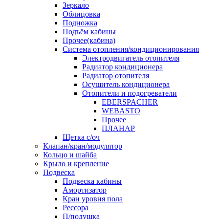
Зеркало
Облицовка
Подножка
Подъём кабины
Прочее(кабина)
Система отопления/кондиционирования
Электродвигатель отопителя
Радиатор кондиционера
Радиатор отопителя
Осушитель кондиционера
Отопители и подогреватели
EBERSPACHER
WEBASTO
Прочее
ПЛАНАР
Щетка с/оч
Клапан/кран/модулятор
Кольцо и шайба
Крыло и крепление
Подвеска
Подвеска кабины
Амортизатор
Кран уровня пола
Рессора
П/подушка