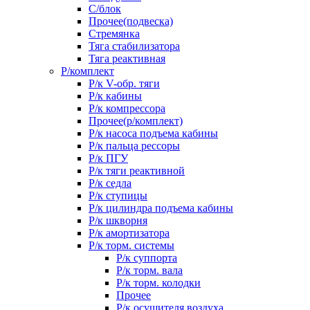
С/блок
Прочее(подвеска)
Стремянка
Тяга стабилизатора
Тяга реактивная
Р/комплект
Р/к V-обр. тяги
Р/к кабины
Р/к компрессора
Прочее(р/комплект)
Р/к насоса подъема кабины
Р/к пальца рессоры
Р/к ПГУ
Р/к тяги реактивной
Р/к седла
Р/к ступицы
Р/к цилиндра подъема кабины
Р/к шкворня
Р/к амортизатора
Р/к торм. системы
Р/к суппорта
Р/к торм. вала
Р/к торм. колодки
Прочее
Р/к осушителя воздуха