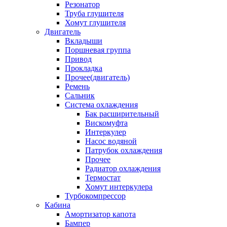
Резонатор
Труба глушителя
Хомут глушителя
Двигатель
Вкладыши
Поршневая группа
Привод
Прокладка
Прочее(двигатель)
Ремень
Сальник
Система охлаждения
Бак расширительный
Вискомуфта
Интеркулер
Насос водяной
Патрубок охлаждения
Прочее
Радиатор охлаждения
Термостат
Хомут интеркулера
Турбокомпрессор
Кабина
Амортизатор капота
Бампер