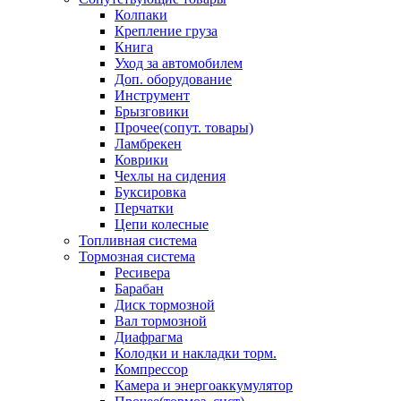
Колпаки
Крепление груза
Книга
Уход за автомобилем
Доп. оборудование
Инструмент
Брызговики
Прочее(сопут. товары)
Ламбрекен
Коврики
Чехлы на сидения
Буксировка
Перчатки
Цепи колесные
Топливная система
Тормозная система
Ресивера
Барабан
Диск тормозной
Вал тормозной
Диафрагма
Колодки и накладки торм.
Компрессор
Камера и энергоаккумулятор