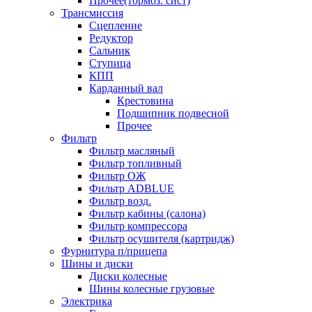
Прочее(тормоз. сист)
Трансмиссия
Сцепление
Редуктор
Сальник
Ступица
КПП
Карданный вал
Крестовина
Подшипник подвесной
Прочее
Фильтр
Фильтр масляный
Фильтр топливный
Фильтр ОЖ
Фильтр ADBLUE
Фильтр возд.
Фильтр кабины (салона)
Фильтр компрессора
Фильтр осушителя (картридж)
Фурнитура п/прицепа
Шины и диски
Диски колесные
Шины колесные грузовые
Электрика