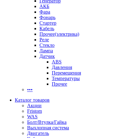
Генератор
АКБ
Фара
Фонарь
Стартер
Кабель
Прочее(электрика)
Реле
Стекло
Лампа
Датчик
ABS
Давления
Перемещения
Температуры
Прочее
•••
Каталог товаров
Акции
Fristom
WAS
Болт/Втулка/Гайка
Выхлопная система
Двигатель