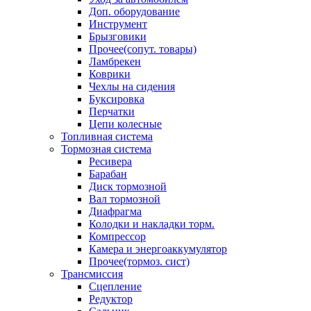
Доп. оборудование
Инструмент
Брызговики
Прочее(сопут. товары)
Ламбрекен
Коврики
Чехлы на сидения
Буксировка
Перчатки
Цепи колесные
Топливная система
Тормозная система
Ресивера
Барабан
Диск тормозной
Вал тормозной
Диафрагма
Колодки и накладки торм.
Компрессор
Камера и энергоаккумулятор
Прочее(тормоз. сист)
Трансмиссия
Сцепление
Редуктор