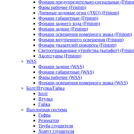
Фонари предупредительно-сигнальные (Fristo
Фары рабочие (Fristom)
Дневные ходовые огни (ДХО) (Fristom)
Фонари габаритные (Fristom)
Фонари заднего хода (Fristom)
Фонари задние (Fristom)
Фонари освещения номерного знака (Fristom)
Фонари внутреннего освещения (Fristom)
Фонари указателей поворота (Fristom)
Светоотражающие утройства (катафот) (Fristo
Аксессуары (Fristom)
WAS
Фонари задние (WAS)
Фонари габаритные (WAS)
Фары рабочие (WAS)
Фонари освещения номерного знака (WAS)
Болт/Втулка/Гайка
Болт
Втулка
Гайка
Выхлопная система
Гофра
Резонатор
Труба глушителя
Хомут глушителя