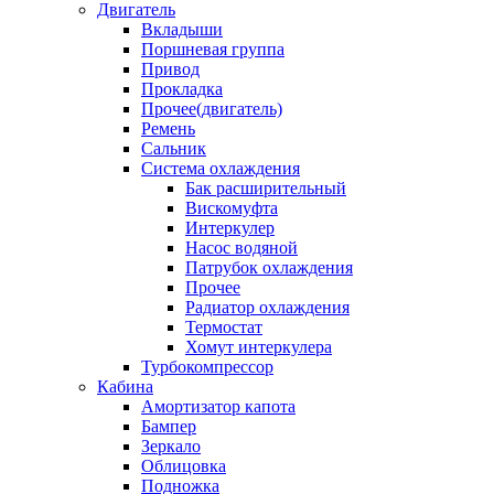
Двигатель
Вкладыши
Поршневая группа
Привод
Прокладка
Прочее(двигатель)
Ремень
Сальник
Система охлаждения
Бак расширительный
Вискомуфта
Интеркулер
Насос водяной
Патрубок охлаждения
Прочее
Радиатор охлаждения
Термостат
Хомут интеркулера
Турбокомпрессор
Кабина
Амортизатор капота
Бампер
Зеркало
Облицовка
Подножка