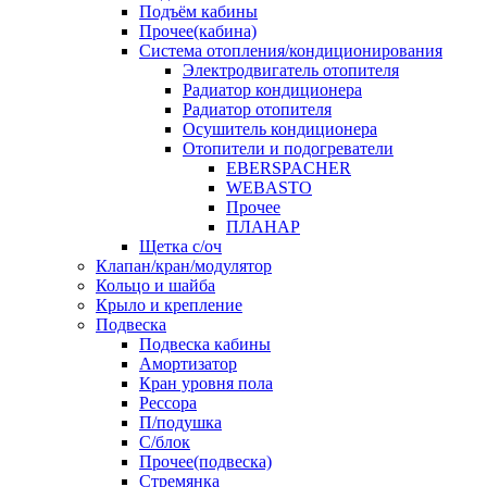
Подъём кабины
Прочее(кабина)
Система отопления/кондиционирования
Электродвигатель отопителя
Радиатор кондиционера
Радиатор отопителя
Осушитель кондиционера
Отопители и подогреватели
EBERSPACHER
WEBASTO
Прочее
ПЛАНАР
Щетка с/оч
Клапан/кран/модулятор
Кольцо и шайба
Крыло и крепление
Подвеска
Подвеска кабины
Амортизатор
Кран уровня пола
Рессора
П/подушка
С/блок
Прочее(подвеска)
Стремянка