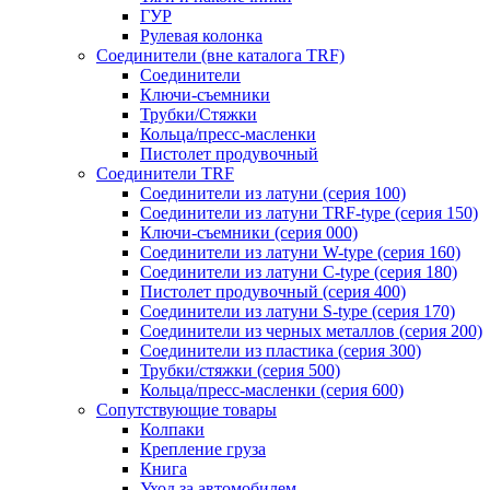
ГУР
Рулевая колонка
Соединители (вне каталога TRF)
Соединители
Ключи-cъемники
Трубки/Стяжки
Кольца/пресс-масленки
Пистолет продувочный
Соединители TRF
Соединители из латуни (серия 100)
Соединители из латуни TRF-type (серия 150)
Ключи-съемники (серия 000)
Соединители из латуни W-type (серия 160)
Соединители из латуни С-type (серия 180)
Пистолет продувочный (серия 400)
Соединители из латуни S-type (серия 170)
Соединители из черных металлов (серия 200)
Соединители из пластика (серия 300)
Трубки/стяжки (серия 500)
Кольца/пресс-масленки (серия 600)
Сопутствующие товары
Колпаки
Крепление груза
Книга
Уход за автомобилем