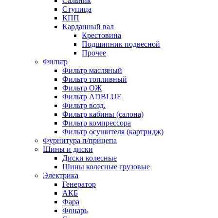
Сальник
Ступица
КПП
Карданный вал
Крестовина
Подшипник подвесной
Прочее
Фильтр
Фильтр масляный
Фильтр топливный
Фильтр ОЖ
Фильтр ADBLUE
Фильтр возд.
Фильтр кабины (салона)
Фильтр компрессора
Фильтр осушителя (картридж)
Фурнитура п/прицепа
Шины и диски
Диски колесные
Шины колесные грузовые
Электрика
Генератор
АКБ
Фара
Фонарь