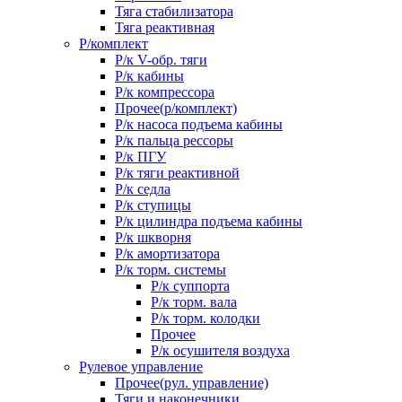
Тяга стабилизатора
Тяга реактивная
Р/комплект
Р/к V-обр. тяги
Р/к кабины
Р/к компрессора
Прочее(р/комплект)
Р/к насоса подъема кабины
Р/к пальца рессоры
Р/к ПГУ
Р/к тяги реактивной
Р/к седла
Р/к ступицы
Р/к цилиндра подъема кабины
Р/к шкворня
Р/к амортизатора
Р/к торм. системы
Р/к суппорта
Р/к торм. вала
Р/к торм. колодки
Прочее
Р/к осушителя воздуха
Рулевое управление
Прочее(рул. управление)
Тяги и наконечники