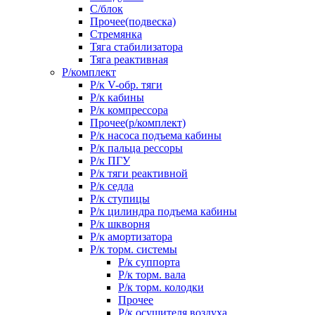
С/блок
Прочее(подвеска)
Стремянка
Тяга стабилизатора
Тяга реактивная
Р/комплект
Р/к V-обр. тяги
Р/к кабины
Р/к компрессора
Прочее(р/комплект)
Р/к насоса подъема кабины
Р/к пальца рессоры
Р/к ПГУ
Р/к тяги реактивной
Р/к седла
Р/к ступицы
Р/к цилиндра подъема кабины
Р/к шкворня
Р/к амортизатора
Р/к торм. системы
Р/к суппорта
Р/к торм. вала
Р/к торм. колодки
Прочее
Р/к осушителя воздуха