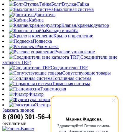
Болт/Втулка/Гайка
Выхлопная система
Двигатель
Кабина
Клапан/кран/модулятор
Кольцо и шайба
Крыло и крепление
Подвеска
Р/комплект
Рулевое управление
Соединители (вне
каталога TRF)
Соединители TRF
Сопутствующие товары
Топливная система
Тормозная система
Трансмиссия
Фильтр
Фурнитура п/прицепа
Электрика
Заказать звонок
8 (800) 301-56-47
Марина Жидкова
бесплатный
Здравствуйте! Готова помочь
вам. Напишите мне, если у