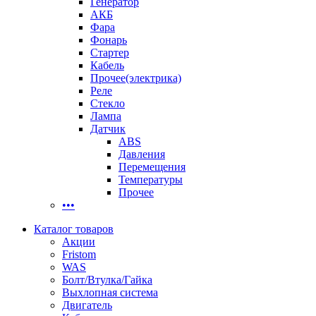
Генератор
АКБ
Фара
Фонарь
Стартер
Кабель
Прочее(электрика)
Реле
Стекло
Лампа
Датчик
ABS
Давления
Перемещения
Температуры
Прочее
•••
Каталог товаров
Акции
Fristom
WAS
Болт/Втулка/Гайка
Выхлопная система
Двигатель