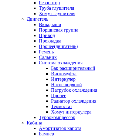
Резонатор
Труба глушителя
Хомут глушителя
Двигатель
Вкладыши
Поршневая группа
Привод
Прокладка
Прочее(двигатель)
Ремень
Сальник
Система охлаждения
Бак расширительный
Вискомуфта
Интеркулер
Насос водяной
Патрубок охлаждения
Прочее
Радиатор охлаждения
Термостат
Хомут интеркулера
Турбокомпрессор
Кабина
Амортизатор капота
Бампер