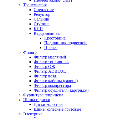
Прочее(тормоз. сист)
Трансмиссия
Сцепление
Редуктор
Сальник
Ступица
КПП
Карданный вал
Крестовина
Подшипник подвесной
Прочее
Фильтр
Фильтр масляный
Фильтр топливный
Фильтр ОЖ
Фильтр ADBLUE
Фильтр возд.
Фильтр кабины (салона)
Фильтр компрессора
Фильтр осушителя (картридж)
Фурнитура п/прицепа
Шины и диски
Диски колесные
Шины колесные грузовые
Электрика