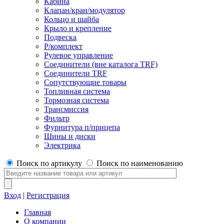
Кабина
Клапан/кран/модулятор
Кольцо и шайба
Крыло и крепление
Подвеска
Р/комплект
Рулевое управление
Соединители (вне каталога TRF)
Соединители TRF
Сопутствующие товары
Топливная система
Тормозная система
Трансмиссия
Фильтр
Фурнитура п/прицепа
Шины и диски
Электрика
Поиск по артикулу
Поиск по наименованию
Вход
|
Регистрация
Главная
О компании