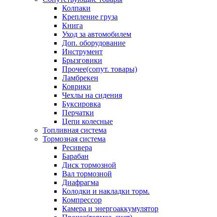
Колпаки
Крепление груза
Книга
Уход за автомобилем
Доп. оборудование
Инструмент
Брызговики
Прочее(сопут. товары)
Ламбрекен
Коврики
Чехлы на сидения
Буксировка
Перчатки
Цепи колесные
Топливная система
Тормозная система
Ресивера
Барабан
Диск тормозной
Вал тормозной
Диафрагма
Колодки и накладки торм.
Компрессор
Камера и энергоаккумулятор