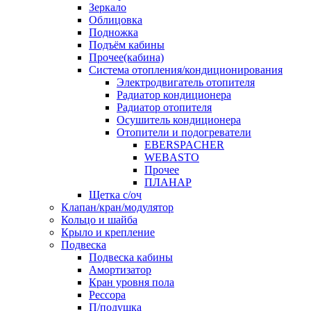
Зеркало
Облицовка
Подножка
Подъём кабины
Прочее(кабина)
Система отопления/кондиционирования
Электродвигатель отопителя
Радиатор кондиционера
Радиатор отопителя
Осушитель кондиционера
Отопители и подогреватели
EBERSPACHER
WEBASTO
Прочее
ПЛАНАР
Щетка с/оч
Клапан/кран/модулятор
Кольцо и шайба
Крыло и крепление
Подвеска
Подвеска кабины
Амортизатор
Кран уровня пола
Рессора
П/подушка