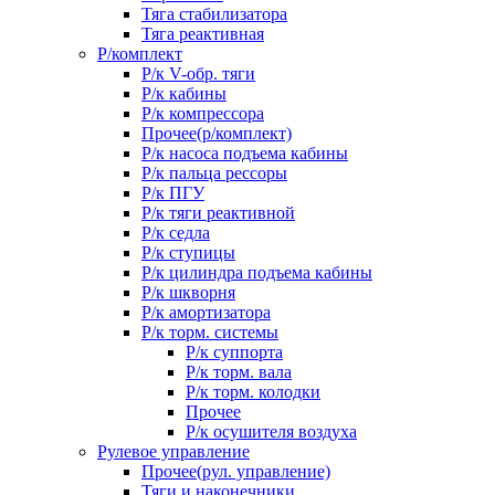
Тяга стабилизатора
Тяга реактивная
Р/комплект
Р/к V-обр. тяги
Р/к кабины
Р/к компрессора
Прочее(р/комплект)
Р/к насоса подъема кабины
Р/к пальца рессоры
Р/к ПГУ
Р/к тяги реактивной
Р/к седла
Р/к ступицы
Р/к цилиндра подъема кабины
Р/к шкворня
Р/к амортизатора
Р/к торм. системы
Р/к суппорта
Р/к торм. вала
Р/к торм. колодки
Прочее
Р/к осушителя воздуха
Рулевое управление
Прочее(рул. управление)
Тяги и наконечники