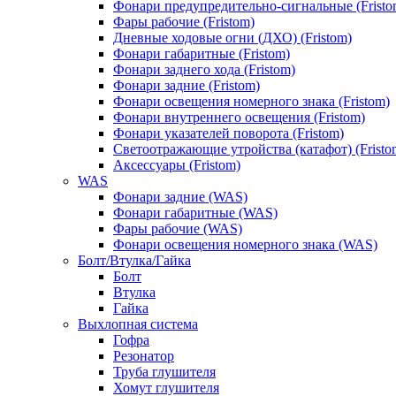
Фонари предупредительно-сигнальные (Fristo
Фары рабочие (Fristom)
Дневные ходовые огни (ДХО) (Fristom)
Фонари габаритные (Fristom)
Фонари заднего хода (Fristom)
Фонари задние (Fristom)
Фонари освещения номерного знака (Fristom)
Фонари внутреннего освещения (Fristom)
Фонари указателей поворота (Fristom)
Светоотражающие утройства (катафот) (Fristo
Аксессуары (Fristom)
WAS
Фонари задние (WAS)
Фонари габаритные (WAS)
Фары рабочие (WAS)
Фонари освещения номерного знака (WAS)
Болт/Втулка/Гайка
Болт
Втулка
Гайка
Выхлопная система
Гофра
Резонатор
Труба глушителя
Хомут глушителя