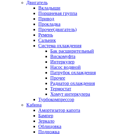
Двигатель
Вкладыши
Поршневая группа
Привод
Прокладка
Прочее(двигатель)
Ремень
Сальник
Система охлаждения
Бак расширительный
Вискомуфта
Интеркулер
Насос водяной
Патрубок охлаждения
Прочее
Радиатор охлаждения
Термостат
Хомут интеркулера
Турбокомпрессор
Кабина
Амортизатор капота
Бампер
Зеркало
Облицовка
Подножка