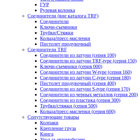
ГУР
Рулевая колонка
Соединители (вне каталога TRF)
Соединители
Ключи-cъемники
Трубки/Стяжки
Кольца/пресс-масленки
Пистолет продувочный
Соединители TRF
Соединители из латуни (серия 100)
Соединители из латуни TRF-type (серия 150)
Ключи-съемники (серия 000)
Соединители из латуни W-type (серия 160)
Соединители из латуни С-type (серия 180)
Пистолет продувочный (серия 400)
Соединители из латуни S-type (серия 170)
Соединители из черных металлов (серия 200)
Соединители из пластика (серия 300)
Трубки/стяжки (серия 500)
Кольца/пресс-масленки (серия 600)
Сопутствующие товары
Колпаки
Крепление груза
Книга
Уход за автомобилем