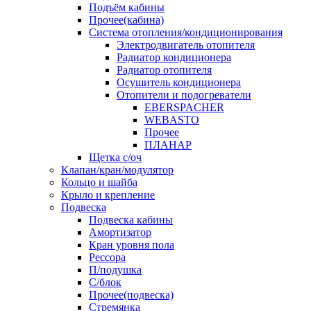
Подъём кабины
Прочее(кабина)
Система отопления/кондиционирования
Электродвигатель отопителя
Радиатор кондиционера
Радиатор отопителя
Осушитель кондиционера
Отопители и подогреватели
EBERSPACHER
WEBASTO
Прочее
ПЛАНАР
Щетка с/оч
Клапан/кран/модулятор
Кольцо и шайба
Крыло и крепление
Подвеска
Подвеска кабины
Амортизатор
Кран уровня пола
Рессора
П/подушка
С/блок
Прочее(подвеска)
Стремянка