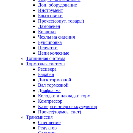
Доп. оборудование
Инструмент
Брызговики
Прочее(сопут. товары)
Ламбрекен
Коврики
Чехлы на сидения
Буксировка
Перчатки
Цепи колесные
Топливная система
Тормозная система
Ресивера
Барабан
Диск тормозной
Вал тормозной
Диафрагма
Колодки и накладки торм.
Компрессор
Камера и энергоаккумулятор
Прочее(тормоз. сист)
Трансмиссия
Сцепление
Редуктор