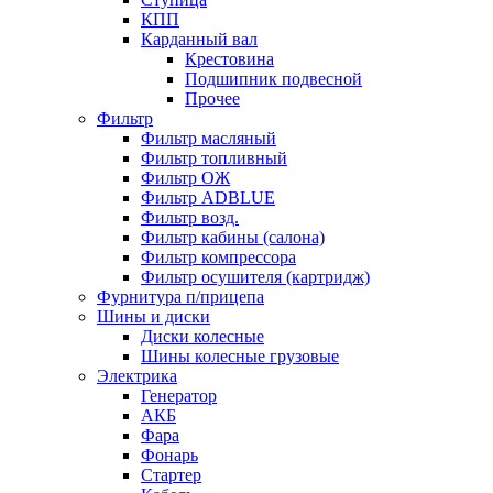
КПП
Карданный вал
Крестовина
Подшипник подвесной
Прочее
Фильтр
Фильтр масляный
Фильтр топливный
Фильтр ОЖ
Фильтр ADBLUE
Фильтр возд.
Фильтр кабины (салона)
Фильтр компрессора
Фильтр осушителя (картридж)
Фурнитура п/прицепа
Шины и диски
Диски колесные
Шины колесные грузовые
Электрика
Генератор
АКБ
Фара
Фонарь
Стартер