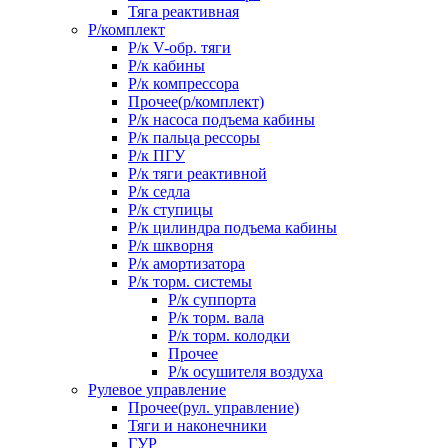
Тяга реактивная
Р/комплект
Р/к V-обр. тяги
Р/к кабины
Р/к компрессора
Прочее(р/комплект)
Р/к насоса подъема кабины
Р/к пальца рессоры
Р/к ПГУ
Р/к тяги реактивной
Р/к седла
Р/к ступицы
Р/к цилиндра подъема кабины
Р/к шкворня
Р/к амортизатора
Р/к торм. системы
Р/к суппорта
Р/к торм. вала
Р/к торм. колодки
Прочее
Р/к осушителя воздуха
Рулевое управление
Прочее(рул. управление)
Тяги и наконечники
ГУР