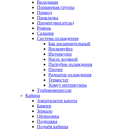
Вкладыши
Поршневая группа
Привод
Прокладка
Прочее(двигатель)
Ремень
Сальник
Система охлаждения
Бак расширительный
Вискомуфта
Интеркулер
Насос водяной
Патрубок охлаждения
Прочее
Радиатор охлаждения
Термостат
Хомут интеркулера
Турбокомпрессор
Кабина
Амортизатор капота
Бампер
Зеркало
Облицовка
Подножка
Подъём кабины