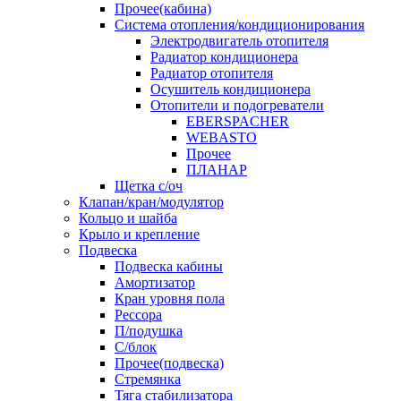
Прочее(кабина)
Система отопления/кондиционирования
Электродвигатель отопителя
Радиатор кондиционера
Радиатор отопителя
Осушитель кондиционера
Отопители и подогреватели
EBERSPACHER
WEBASTO
Прочее
ПЛАНАР
Щетка с/оч
Клапан/кран/модулятор
Кольцо и шайба
Крыло и крепление
Подвеска
Подвеска кабины
Амортизатор
Кран уровня пола
Рессора
П/подушка
С/блок
Прочее(подвеска)
Стремянка
Тяга стабилизатора