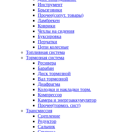
Инструмент
Брызговики
Прочее(сопут. товары)
Ламбрекен
Коврики
Чехлы на сидения
Буксировка
Перчатки
Цепи колесные
Топливная система
Тормозная система
Ресивера
Барабан
Диск тормозной
Вал тормозной
Диафрагма
Колодки и накладки торм.
Компрессор
Камера и энергоаккумулятор
Прочее(тормоз. сист)
Трансмиссия
Сцепление
Редуктор
Сальник
Ступица