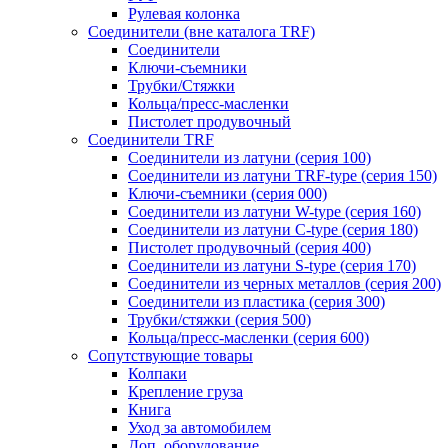
Рулевая колонка
Соединители (вне каталога TRF)
Соединители
Ключи-cъемники
Трубки/Стяжки
Кольца/пресс-масленки
Пистолет продувочный
Соединители TRF
Соединители из латуни (серия 100)
Соединители из латуни TRF-type (серия 150)
Ключи-съемники (серия 000)
Соединители из латуни W-type (серия 160)
Соединители из латуни С-type (серия 180)
Пистолет продувочный (серия 400)
Соединители из латуни S-type (серия 170)
Соединители из черных металлов (серия 200)
Соединители из пластика (серия 300)
Трубки/стяжки (серия 500)
Кольца/пресс-масленки (серия 600)
Сопутствующие товары
Колпаки
Крепление груза
Книга
Уход за автомобилем
Доп. оборудование