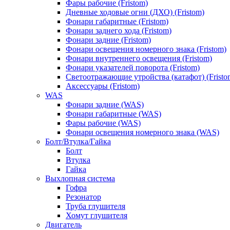
Фары рабочие (Fristom)
Дневные ходовые огни (ДХО) (Fristom)
Фонари габаритные (Fristom)
Фонари заднего хода (Fristom)
Фонари задние (Fristom)
Фонари освещения номерного знака (Fristom)
Фонари внутреннего освещения (Fristom)
Фонари указателей поворота (Fristom)
Светоотражающие утройства (катафот) (Fristo
Аксессуары (Fristom)
WAS
Фонари задние (WAS)
Фонари габаритные (WAS)
Фары рабочие (WAS)
Фонари освещения номерного знака (WAS)
Болт/Втулка/Гайка
Болт
Втулка
Гайка
Выхлопная система
Гофра
Резонатор
Труба глушителя
Хомут глушителя
Двигатель