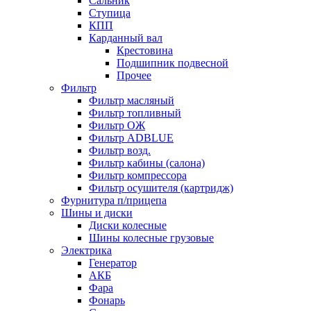
Сальник
Ступица
КПП
Карданный вал
Крестовина
Подшипник подвесной
Прочее
Фильтр
Фильтр масляный
Фильтр топливный
Фильтр ОЖ
Фильтр ADBLUE
Фильтр возд.
Фильтр кабины (салона)
Фильтр компрессора
Фильтр осушителя (картридж)
Фурнитура п/прицепа
Шины и диски
Диски колесные
Шины колесные грузовые
Электрика
Генератор
АКБ
Фара
Фонарь