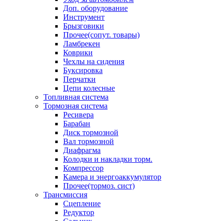
Доп. оборудование
Инструмент
Брызговики
Прочее(сопут. товары)
Ламбрекен
Коврики
Чехлы на сидения
Буксировка
Перчатки
Цепи колесные
Топливная система
Тормозная система
Ресивера
Барабан
Диск тормозной
Вал тормозной
Диафрагма
Колодки и накладки торм.
Компрессор
Камера и энергоаккумулятор
Прочее(тормоз. сист)
Трансмиссия
Сцепление
Редуктор