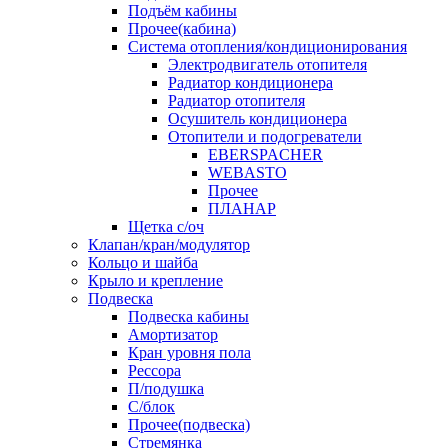
Подъём кабины
Прочее(кабина)
Система отопления/кондиционирования
Электродвигатель отопителя
Радиатор кондиционера
Радиатор отопителя
Осушитель кондиционера
Отопители и подогреватели
EBERSPACHER
WEBASTO
Прочее
ПЛАНАР
Щетка с/оч
Клапан/кран/модулятор
Кольцо и шайба
Крыло и крепление
Подвеска
Подвеска кабины
Амортизатор
Кран уровня пола
Рессора
П/подушка
С/блок
Прочее(подвеска)
Стремянка