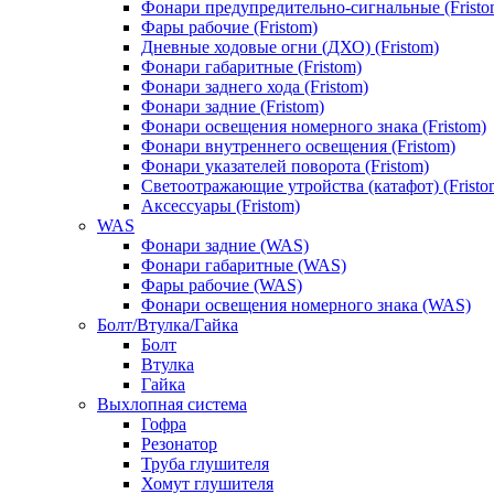
Фонари предупредительно-сигнальные (Fristo
Фары рабочие (Fristom)
Дневные ходовые огни (ДХО) (Fristom)
Фонари габаритные (Fristom)
Фонари заднего хода (Fristom)
Фонари задние (Fristom)
Фонари освещения номерного знака (Fristom)
Фонари внутреннего освещения (Fristom)
Фонари указателей поворота (Fristom)
Светоотражающие утройства (катафот) (Fristo
Аксессуары (Fristom)
WAS
Фонари задние (WAS)
Фонари габаритные (WAS)
Фары рабочие (WAS)
Фонари освещения номерного знака (WAS)
Болт/Втулка/Гайка
Болт
Втулка
Гайка
Выхлопная система
Гофра
Резонатор
Труба глушителя
Хомут глушителя