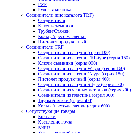
ГУР
Рулевая колонка
Соединители (вне каталога TRF)
Соединители
Ключи-cъемники
Трубки/Стяжки
Кольца/пресс-масленки
Пистолет продувочный
Соединители TRF
Соединители из латуни (серия 100)
Соединители из латуни TRF-type (серия 150)
Ключи-съемники (серия 000)
Соединители из латуни W-type (серия 160)
Соединители из латуни С-type (серия 180)
Пистолет продувочный (серия 400)
Соединители из латуни S-type (серия 170)
Соединители из черных металлов (серия 200)
Соединители из пластика (серия 300)
Трубки/стяжки (серия 500)
Кольца/пресс-масленки (серия 600)
Сопутствующие товары
Колпаки
Крепление груза
Книга
Уход за автомобилем