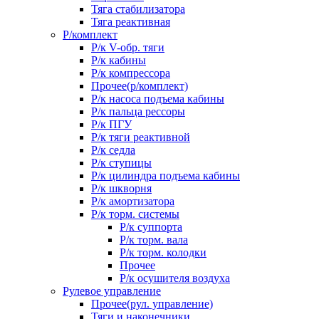
Тяга стабилизатора
Тяга реактивная
Р/комплект
Р/к V-обр. тяги
Р/к кабины
Р/к компрессора
Прочее(р/комплект)
Р/к насоса подъема кабины
Р/к пальца рессоры
Р/к ПГУ
Р/к тяги реактивной
Р/к седла
Р/к ступицы
Р/к цилиндра подъема кабины
Р/к шкворня
Р/к амортизатора
Р/к торм. системы
Р/к суппорта
Р/к торм. вала
Р/к торм. колодки
Прочее
Р/к осушителя воздуха
Рулевое управление
Прочее(рул. управление)
Тяги и наконечники