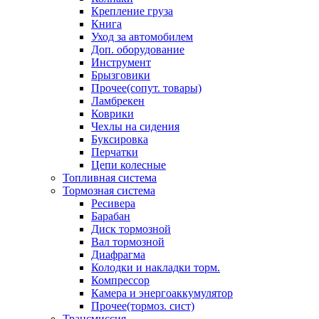
Крепление груза
Книга
Уход за автомобилем
Доп. оборудование
Инструмент
Брызговики
Прочее(сопут. товары)
Ламбрекен
Коврики
Чехлы на сидения
Буксировка
Перчатки
Цепи колесные
Топливная система
Тормозная система
Ресивера
Барабан
Диск тормозной
Вал тормозной
Диафрагма
Колодки и накладки торм.
Компрессор
Камера и энергоаккумулятор
Прочее(тормоз. сист)
Трансмиссия