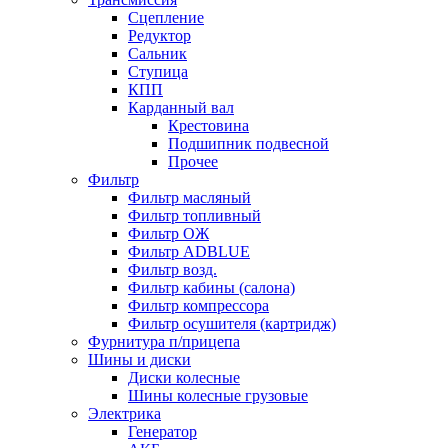
Сцепление
Редуктор
Сальник
Ступица
КПП
Карданный вал
Крестовина
Подшипник подвесной
Прочее
Фильтр
Фильтр масляный
Фильтр топливный
Фильтр ОЖ
Фильтр ADBLUE
Фильтр возд.
Фильтр кабины (салона)
Фильтр компрессора
Фильтр осушителя (картридж)
Фурнитура п/прицепа
Шины и диски
Диски колесные
Шины колесные грузовые
Электрика
Генератор