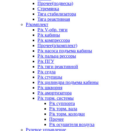
Прочее(подвеска)
Стремянка
Тяга стабилизатора
Тяга реактивная
Р/комплект
Р/к V-обр. тяги
Р/к кабины
Р/к компрессора
Прочее(р/комплект)
Р/к насоса подъема кабины
Р/к пальца рессоры
Р/к ПГУ
Р/к тяги реактивной
Р/к седла
Р/к ступицы
Р/к цилиндра подъема кабины
Р/к шкворня
Р/к амортизатора
Р/к торм. системы
Р/к суппорта
Р/к торм. вала
Р/к торм. колодки
Прочее
Р/к осушителя воздуха
Рулевое управление