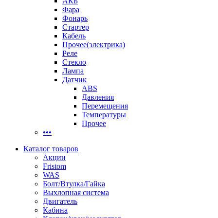
АКБ
Фара
Фонарь
Стартер
Кабель
Прочее(электрика)
Реле
Стекло
Лампа
Датчик
ABS
Давления
Перемещения
Температуры
Прочее
•••
Каталог товаров
Акции
Fristom
WAS
Болт/Втулка/Гайка
Выхлопная система
Двигатель
Кабина