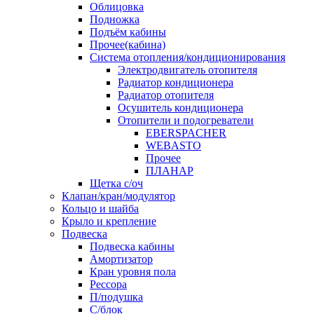
Облицовка
Подножка
Подъём кабины
Прочее(кабина)
Система отопления/кондиционирования
Электродвигатель отопителя
Радиатор кондиционера
Радиатор отопителя
Осушитель кондиционера
Отопители и подогреватели
EBERSPACHER
WEBASTO
Прочее
ПЛАНАР
Щетка с/оч
Клапан/кран/модулятор
Кольцо и шайба
Крыло и крепление
Подвеска
Подвеска кабины
Амортизатор
Кран уровня пола
Рессора
П/подушка
С/блок