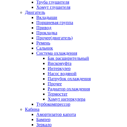
Труба глушителя
Хомут глушителя
Двигатель
Вкладыши
Поршневая группа
Привод
Прокладка
Прочее(двигатель)
Ремень
Сальник
Система охлаждения
Бак расширительный
Вискомуфта
Интеркулер
Насос водяной
Патрубок охлаждения
Прочее
Радиатор охлаждения
Термостат
Хомут интеркулера
Турбокомпрессор
Кабина
Амортизатор капота
Бампер
Зеркало