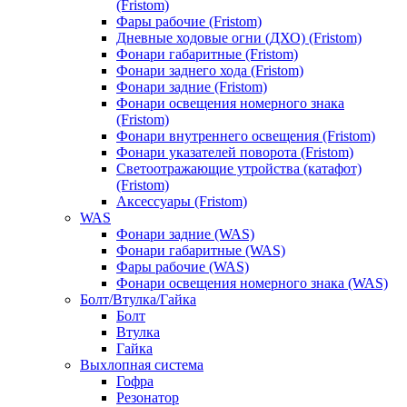
(Fristom)
Фары рабочие (Fristom)
Дневные ходовые огни (ДХО) (Fristom)
Фонари габаритные (Fristom)
Фонари заднего хода (Fristom)
Фонари задние (Fristom)
Фонари освещения номерного знака
(Fristom)
Фонари внутреннего освещения (Fristom)
Фонари указателей поворота (Fristom)
Светоотражающие утройства (катафот)
(Fristom)
Аксессуары (Fristom)
WAS
Фонари задние (WAS)
Фонари габаритные (WAS)
Фары рабочие (WAS)
Фонари освещения номерного знака (WAS)
Болт/Втулка/Гайка
Болт
Втулка
Гайка
Выхлопная система
Гофра
Резонатор