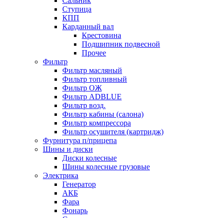
Сальник
Ступица
КПП
Карданный вал
Крестовина
Подшипник подвесной
Прочее
Фильтр
Фильтр масляный
Фильтр топливный
Фильтр ОЖ
Фильтр ADBLUE
Фильтр возд.
Фильтр кабины (салона)
Фильтр компрессора
Фильтр осушителя (картридж)
Фурнитура п/прицепа
Шины и диски
Диски колесные
Шины колесные грузовые
Электрика
Генератор
АКБ
Фара
Фонарь