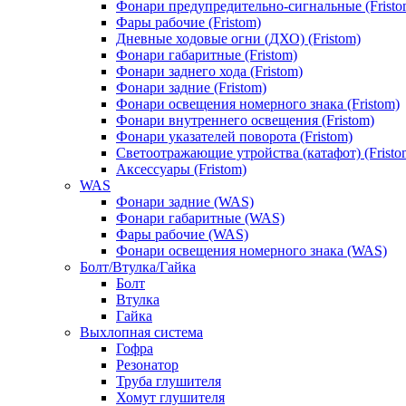
Фонари предупредительно-сигнальные (Fristo
Фары рабочие (Fristom)
Дневные ходовые огни (ДХО) (Fristom)
Фонари габаритные (Fristom)
Фонари заднего хода (Fristom)
Фонари задние (Fristom)
Фонари освещения номерного знака (Fristom)
Фонари внутреннего освещения (Fristom)
Фонари указателей поворота (Fristom)
Светоотражающие утройства (катафот) (Fristo
Аксессуары (Fristom)
WAS
Фонари задние (WAS)
Фонари габаритные (WAS)
Фары рабочие (WAS)
Фонари освещения номерного знака (WAS)
Болт/Втулка/Гайка
Болт
Втулка
Гайка
Выхлопная система
Гофра
Резонатор
Труба глушителя
Хомут глушителя