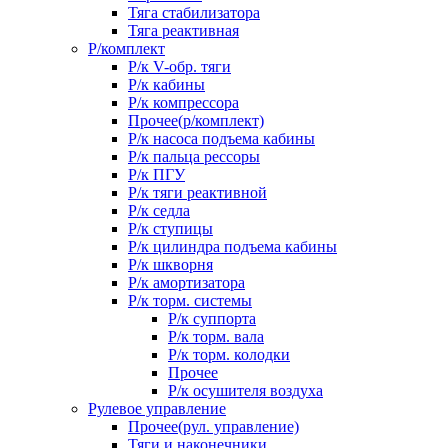
Тяга стабилизатора
Тяга реактивная
Р/комплект
Р/к V-обр. тяги
Р/к кабины
Р/к компрессора
Прочее(р/комплект)
Р/к насоса подъема кабины
Р/к пальца рессоры
Р/к ПГУ
Р/к тяги реактивной
Р/к седла
Р/к ступицы
Р/к цилиндра подъема кабины
Р/к шкворня
Р/к амортизатора
Р/к торм. системы
Р/к суппорта
Р/к торм. вала
Р/к торм. колодки
Прочее
Р/к осушителя воздуха
Рулевое управление
Прочее(рул. управление)
Тяги и наконечники