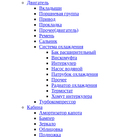
Двигатель
Вкладыши
Поршневая группа
Привод
Прокладка
Прочее(двигатель)
Ремень
Сальник
Система охлаждения
Бак расширительный
Вискомуфта
Интеркулер
Насос водяной
Патрубок охлаждения
Прочее
Радиатор охлаждения
Термостат
Хомут интеркулера
Турбокомпрессор
Кабина
Амортизатор капота
Бампер
Зеркало
Облицовка
Подножка