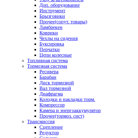
Доп. оборудование
Инструмент
Брызговики
Прочее(сопут. товары)
Ламбрекен
Коврики
Чехлы на сидения
Буксировка
Перчатки
Цепи колесные
Топливная система
Тормозная система
Ресивера
Барабан
Диск тормозной
Вал тормозной
Диафрагма
Колодки и накладки торм.
Компрессор
Камера и энергоаккумулятор
Прочее(тормоз. сист)
Трансмиссия
Сцепление
Редуктор