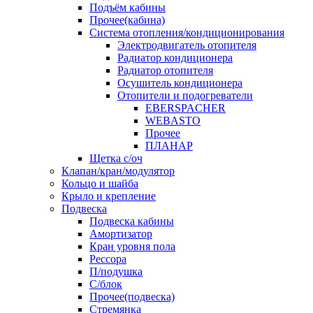
Подъём кабины
Прочее(кабина)
Система отопления/кондиционирования
Электродвигатель отопителя
Радиатор кондиционера
Радиатор отопителя
Осушитель кондиционера
Отопители и подогреватели
EBERSPACHER
WEBASTO
Прочее
ПЛАНАР
Щетка с/оч
Клапан/кран/модулятор
Кольцо и шайба
Крыло и крепление
Подвеска
Подвеска кабины
Амортизатор
Кран уровня пола
Рессора
П/подушка
С/блок
Прочее(подвеска)
Стремянка